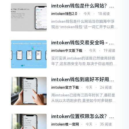
些日子碰到了这样的事,当他满心忐忑地
imtoken钱包是什么网站？一
打开钱包查看时
文说清楚这玩意
imtoken钱包2.0
⋅
今天
⋅
18 阅读
imtoken钱包是什么网站当你脑海中浮
现出“imtoken钱包”这一词汇并予以索求
之时,内心所想往往不外乎“此物究竟是何
种平台”。事实上,初次听闻imtoken之际,
imtoken钱包交易安全吗 - 老
我也曾短暂错愕
用户的一些心里话
imtoken中文版下载
⋅
今天
⋅
19 阅读
实打实讲,imtoken的话我已然使用好些
年了,这东西安全与否,取决于你运用的方
式。钱包自身不存在问题,然而众多人之
所以失败,在于贪图便宜以及偷懒。我目
imtoken钱包到底好不好用？
睹过非常多的人
老玩家说说真实体验
imtoken官方下载
⋅
今天
⋅
24 阅读
用imtoken已经有三四年时长了,最初是
从玩以太坊起步的,直至如今对多链都有
涉及,也可算是个老使用者了,讲真，imto
ken这玩意儿就好像一个数字钱袋子
imtoken位置权限怎么改？手
把手教你搞定
imtoken唯一官网
⋅
今天
⋅
35 阅读