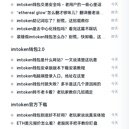
imtoken钱包交易安全吗 - 老用户的一些心里话
今天
“ethereal glow”怎么翻才够味儿？翻译圈老油条
昨天
的私房话
imtoken助记词忘了？别慌，这招能救你
昨天
imtoken是去中心化钱包吗？看完这篇不踩坑
昨天
装错假imtoken钱包怎么办？别慌，快卸载，这几
昨天
招能救急
imtoken钱包2.0
imtoken钱包是什么网站？一文说清楚这玩意
今天
imtoken钱包安卓版版本下载安装教程
今天
imtoken电脑端登录入口，地址在这里
今天
imtoken钱包付款失败？多半是这几个原因闹的
今天
imtoken转币老卡着？老玩家教你几招搞定
今天
imtoken官方下载
imtoken钱包到底好不好用？老玩家说说真实体验
今天
ETH美元报价怎么看？老股民手把手教你盯盘
今天