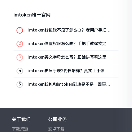
imtoken唯一官网
imtoken钱包钱不见了怎么办？老用户手把手
教你找回
imtoken位置权限怎么改？手把手教你搞定
imtoken英文字母怎么写？正确拼写看这里
imtoken护盾手表2代长啥样？真实上手体验
分享
imtoken钱包和imtoken到底是不是一回事？
看完就懂了
关于我们
公司业务
下载渠道
安卓下载