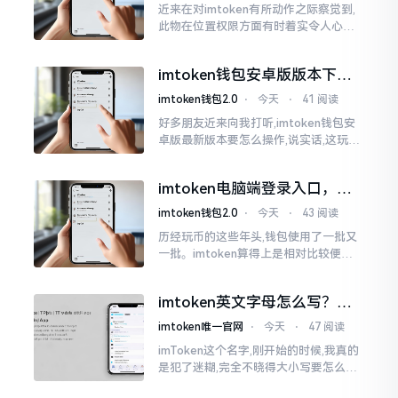
近来在对imtoken有所动作之际察觉到,
此物在位置权限方面有时着实令人心生
烦闷之感。开启app之际提示定位出现故
障情况,致使我呈现出一脸茫然不知所措
imtoken钱包安卓版版本下载
的模样
安装教程
imtoken钱包2.0
⋅
今天
⋅
41 阅读
好多朋友近来向我打听,imtoken钱包安
卓版最新版本要怎么操作,说实话,这玩意
儿要是熟练掌握了,还挺方便的。我用它
都快两年了,从1.8版本一直跟到现在的2.
imtoken电脑端登录入口，地
0版本
址在这里
imtoken钱包2.0
⋅
今天
⋅
43 阅读
历经玩币的这些年头,钱包使用了一批又
一批。imtoken算得上是相对比较便于
使用的，在手机上运用起来没有问题,然
而有时想要就着大屏幕瞧瞧资产状况,那
imtoken英文字母怎么写？正
就得去寻觅电脑端的入口。
确拼写看这里
imtoken唯一官网
⋅
今天
⋅
47 阅读
imToken这个名字,刚开始的时候,我真的
是犯了迷糊,完全不晓得大小写要怎么去
处置。在网络上搜寻了一阵后,发觉各种