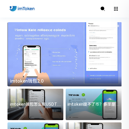
imtoken钱包2.0
i
imtoken钱包怎么找USDT地
imtoken提不了币？多半是这
址？三步搞定不踩坑
几件事没处理好