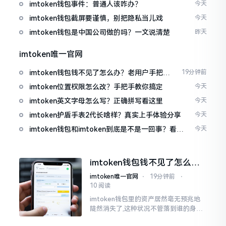
imtoken钱包事件：普通人该咋办？
今天
imtoken钱包截屏要谨慎，别把隐私当儿戏
今天
imtoken钱包是中国公司做的吗？一文说清楚
昨天
imtoken唯一官网
imtoken钱包钱不见了怎么办？老用户手把手
19分钟前
教你找回
imtoken位置权限怎么改？手把手教你搞定
今天
imtoken英文字母怎么写？正确拼写看这里
今天
imtoken护盾手表2代长啥样？真实上手体验分享
今天
imtoken钱包和imtoken到底是不是一回事？看完
今天
就懂了
imtoken钱包钱不见了怎么
办？老用户手把手教你找回
imtoken唯一官网
⋅
19分钟前
⋅
10 阅读
imtoken钱包里的资产居然毫无预兆地
陡然消失了,这种状况不管落到谁的身上,
只怕都会心急如焚。我有个朋友就在前