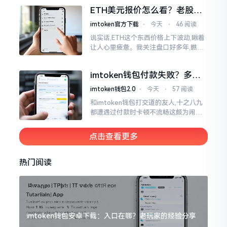
各样的写法都有,有的写成IMTOKEN
ETH美元报价怎么看？老股民
手把手教你盯盘
imtoken官方下载
⋅
今天
⋅
46 阅读
说实话,ETH这个东西价格上下波动,瞅着
让人心里疲惫。我关注盘口好多年,瞧见
好多人询问“eth美元报价”,实际上重点并
非价格自身,而是你怎样去看待、如何做
imtoken钱包付款失败？多半
判断。
是这几个原因闹的
imtoken钱包2.0
⋅
今天
⋅
57 阅读
和imtoken钱包打交道的友人,十之八九
都遭遇过付款时卡顿不流畅这颇为闹心
的状况。转账持续许久毫无反应,亦或是
直接弹出红色字体显示报错,情形令人焦
点击查看更多
急得连连跺脚。实际上讲
热门阅读
imtoken钱包安卓下载：入口在哪？老玩家的经验分享