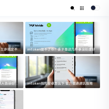
址？三步搞定不踩
imtoken提不了币？多半是这几件事没处理好
i
过来人告诉你门
imtoken钱包安卓怎么下 官方渠道避坑指南