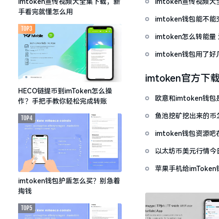
imtoken宣传视
imtoken宣传视频大全集下载，新
手看完就懂怎么用
imtoken钱包能不
TOP3
imtoken怎么转能
imtoken钱包用
imtoken官方下
HECO链提币到imToken怎么操
欧意和imtoken
作？手把手教你轻松完成转账
鱼池挖矿挖出来的币怎
TOP4
imtoken钱包资
以太坊币美元行情今
套牢
苹果手机给imTok
imtoken钱包护盾怎么买？别急着
掏钱
TOP5