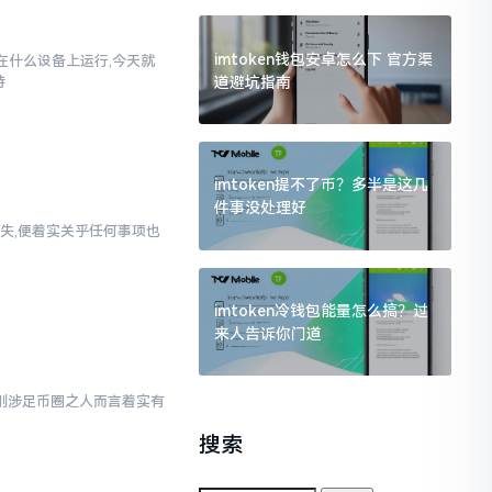
imtoken钱包安卓怎么下 官方渠
以在什么设备上运行,今天就
道避坑指南
持
imtoken提不了币？多半是这几
件事没处理好
失,便着实关乎任何事项也
imtoken冷钱包能量怎么搞？过
来人告诉你门道
对于刚涉足币圈之人而言着实有
搜索