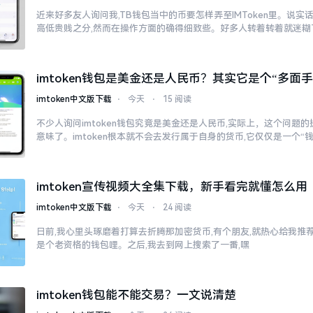
近来好多友人询问我,TB钱包当中的币要怎样弄至IMToken里。说实
高低贵贱之分,然而在操作方面的确得细致些。好多人转着转着就迷糊
imtoken钱包是美金还是人民币？其实它是个“多面手
imtoken中文版下载
⋅
今天
⋅
15 阅读
不少人询问imtoken钱包究竟是美金还是人民币,实际上，这个问题的
意味了。imtoken根本就不会去发行属于自身的货币,它仅仅是一个“
imtoken宣传视频大全集下载，新手看完就懂怎么用
imtoken中文版下载
⋅
今天
⋅
24 阅读
日前,我心里头琢磨着打算去折腾那加密货币,有个朋友,就热心给我推荐了
是个老资格的钱包哩。之后,我去到网上搜索了一番,嘿
imtoken钱包能不能交易？一文说清楚