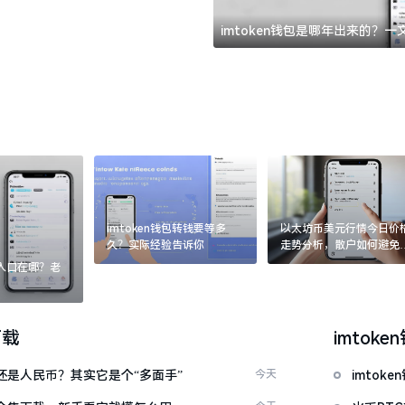
imtoken钱包是哪年出来的？
imtoken钱包转钱要等多
以太坊币美元行情今日价
久？实际经验告诉你
走势分析，散户如何避免
涨杀跌被套牢
：入口在哪？老
下载
imtoke
金还是人民币？其实它是个“多面手”
今天
imto