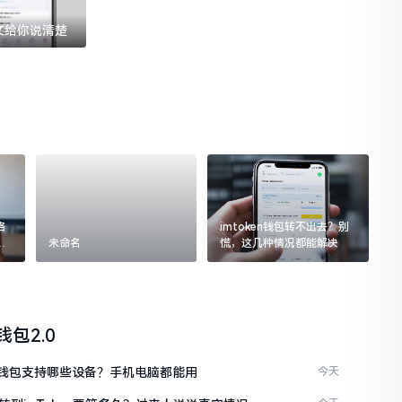
一文给你说清楚
格
imtoken钱包转不出去？别
追
未命名
慌，这几种情况都能解决
n钱包2.0
ken钱包支持哪些设备？手机电脑都能用
今天