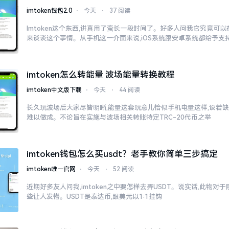
imtoken钱包2.0
⋅
今天
⋅
37 阅读
Imtoken这个东西,讲真用了蛮长一段时间了。好多人问我它究竟可
来谈谈这个事情。从手机这一介面来说,iOS系统跟安卓系统都给予支
imtoken怎么转能量 波场能量转换教程
imtoken中文版下载
⋅
今天
⋅
44 阅读
长久玩波场后大家尽皆明晰,能量这套玩意儿恰似手机电量这样,设若缺
难以做成。不论旨在实施与波场相关转账特定TRC-20代币之举
imtoken钱包怎么买usdt？老手教你简单三步搞定
imtoken唯一官网
⋅
今天
⋅
52 阅读
近期好多友人问我,imtoken之中要怎样去弄USDT。说实话,此物
些让人发懵。USDT是泰达币,跟美元以1:1挂钩