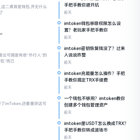
手把手教你避开坑
话,这二者皆是钱包,并无什么
了
前天
imtoken钱包移除权限怎么设
置？老玩家手把手教你
”
前天
imtoken密钥恢复钱没了？过来
人说说咋整
提出可谓是有些“外行人”的
钱包”而已
前天
imtoken充能量怎么操作？手把
手教你搞定TRX手续费
前天
一个钱包不够用？imtoken教你
imToken,还着重讲这可
创建多个钱包管理资产
前天
imtoken里USDT怎么换成TRX？
手把手教你转成波场币
前天