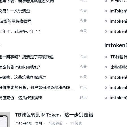
频大全集下载，新手看完就懂怎么用
今天
火币BT
能交易？一文说清楚
今天
imTo
量 波场能量转换教程
今天
imto
了好几年了，到底多少年了？
今天
imtok
载
imtok
钱包是一回事吗？搞清楚了再装钱包
今天
TB钱包转
么转到imtoken钱包？
今天
比特堡特
源吧在哪找，这些坑我帮你趟过
昨天
imtok
日价格走势分析，散户如何避免追涨杀跌被
昨天
imto
en钱包充值，这几步别搞错
昨天
imtok
TB钱包转到IMToken，这一步别走错
imtoken唯一官网
⋅
48分钟前
⋅
11 阅读