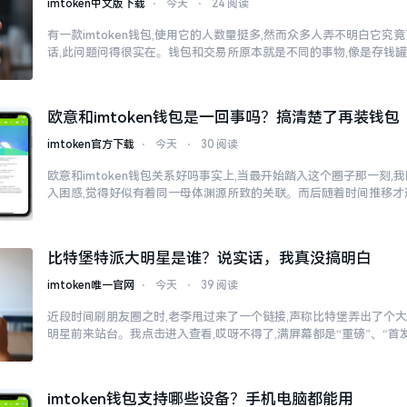
imtoken中文版下载
⋅
今天
⋅
24 阅读
有一款imtoken钱包,使用它的人数量挺多,然而众多人弄不明白它
话,此问题问得很实在。钱包和交易所原本就是不同的事物,像是存钱
欧意和imtoken钱包是一回事吗？搞清楚了再装钱包
imtoken官方下载
⋅
今天
⋅
30 阅读
欧意和imtoken钱包关系好吗事实上,当最开始踏入这个圈子那一刻
入困惑,觉得好似有着同一母体渊源所致的关联。而后随着时间推移才
比特堡特派大明星是谁？说实话，我真没搞明白
imtoken唯一官网
⋅
今天
⋅
39 阅读
近段时间刷朋友圈之时,老李甩过来了一个链接,声称比特堡弄出了个大
明星前来站台。我点击进入查看,哎呀不得了,满屏幕都是“重磅”、“首发
imtoken钱包支持哪些设备？手机电脑都能用