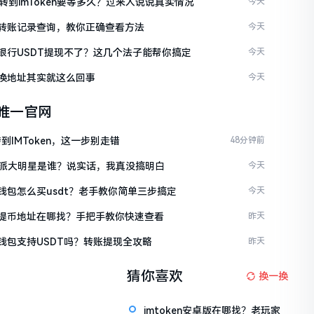
C转到imToken要等多久？过来人说说真实情况
今天
ken转账记录查询，教你正确查看方法
今天
ken银行USDT提现不了？这几个法子能帮你搞定
今天
en换地址其实就这么回事
今天
en唯一官网
到IMToken，这一步别走错
48分钟前
派大明星是谁？说实话，我真没搞明白
今天
en钱包怎么买usdt？老手教你简单三步搞定
今天
ken提币地址在哪找？手把手教你快速查看
昨天
en钱包支持USDT吗？转账提现全攻略
昨天
猜你喜欢
换一换
imtoken安卓版在哪找？老玩家