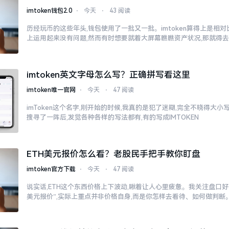
imtoken钱包2.0
⋅
今天
⋅
43 阅读
历经玩币的这些年头,钱包使用了一批又一批。imtoken算得上是相
上运用起来没有问题,然而有时想要就着大屏幕瞧瞧资产状况,那就得
imtoken英文字母怎么写？正确拼写看这里
imtoken唯一官网
⋅
今天
⋅
47 阅读
imToken这个名字,刚开始的时候,我真的是犯了迷糊,完全不晓得大
搜寻了一阵后,发觉各种各样的写法都有,有的写成IMTOKEN
ETH美元报价怎么看？老股民手把手教你盯盘
imtoken官方下载
⋅
今天
⋅
47 阅读
说实话,ETH这个东西价格上下波动,瞅着让人心里疲惫。我关注盘口好多
美元报价”,实际上重点并非价格自身,而是你怎样去看待、如何做判断