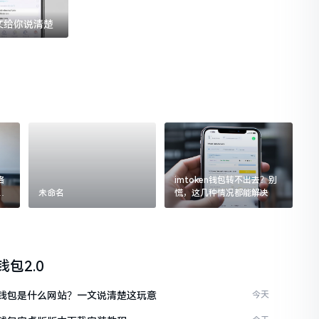
一文给你说清楚
格
imtoken钱包转不出去？别
追
未命名
慌，这几种情况都能解决
n钱包2.0
ken钱包是什么网站？一文说清楚这玩意
今天