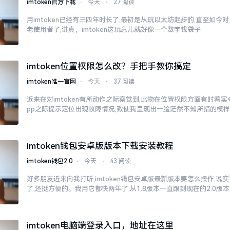
imtoken官方下载
⋅
今天
⋅
27 阅读
用imtoken已经有三四年时长了,最初是从玩以太坊起步的,直至如今
老使用者了,讲真，imtoken这玩意儿就好像一个数字钱袋子
imtoken位置权限怎么改？手把手教你搞定
imtoken唯一官网
⋅
今天
⋅
37 阅读
近来在对imtoken有所动作之际察觉到,此物在位置权限方面有时着
pp之际提示定位出现故障情况,致使我呈现出一脸茫然不知所措的模
imtoken钱包安卓版版本下载安装教程
imtoken钱包2.0
⋅
今天
⋅
43 阅读
好多朋友近来向我打听,imtoken钱包安卓版最新版本要怎么操作,说
了,还挺方便的。我用它都快两年了,从1.8版本一直跟到现在的2.0版本
imtoken电脑端登录入口，地址在这里