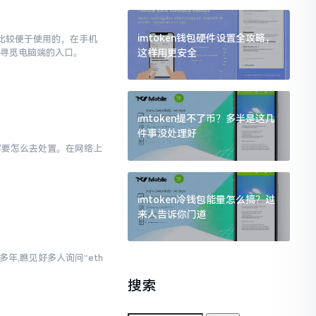
imtoken钱包硬件设置全攻略，
对比较便于使用的，在手机
这样用更安全
去寻觅电脑端的入口。
imtoken提不了币？多半是这几
件事没处理好
小写要怎么去处置。在网络上
imtoken冷钱包能量怎么搞？过
来人告诉你门道
年,瞧见好多人询问“eth
。
搜索