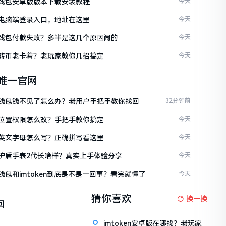
ken钱包安卓版版本下载安装教程
今天
ken电脑端登录入口，地址在这里
今天
ken钱包付款失败？多半是这几个原因闹的
今天
ken转币老卡着？老玩家教你几招搞定
今天
en唯一官网
ken钱包钱不见了怎么办？老用户手把手教你找回
32分钟前
ken位置权限怎么改？手把手教你搞定
今天
ken英文字母怎么写？正确拼写看这里
今天
ken护盾手表2代长啥样？真实上手体验分享
今天
en钱包和imtoken到底是不是一回事？看完就懂了
今天
猜你喜欢
换一换
回
imtoken安卓版在哪找？老玩家