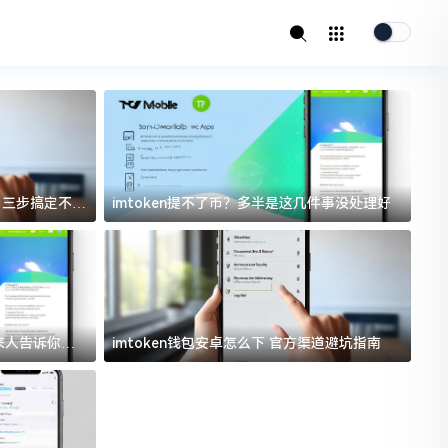
址？三步搞定不踩
imtoken提不了币？多半是这几件事没处理好
i
过来人告诉你门
imtoken钱包安卓怎么下 官方渠道避坑指南