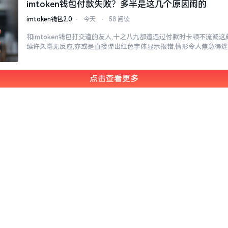
imtoken钱包付款失败？多半是这几个原因闹的
imtoken钱包2.0
⋅
今天
⋅
58 阅读
和imtoken钱包打交道的友人,十之八九都遭遇过付款时卡顿不流畅
续许久毫无反应,亦或是直接弹出红色字体显示报错,情形令人焦急得
点击查看更多