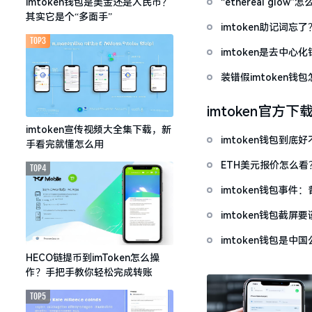
“ethereal gl
imtoken钱包是美金还是人民币？
其实它是个“多面手”
imtoken助记词
TOP3
imtoken是去中
装错假imtoken
imtoken官方下
imtoken宣传视频大全集下载，新
imtoken钱包到
手看完就懂怎么用
ETH美元报价怎么
TOP4
imtoken钱包事件
imtoken钱包截
imtoken钱包是
HECO链提币到imToken怎么操
作？手把手教你轻松完成转账
TOP5