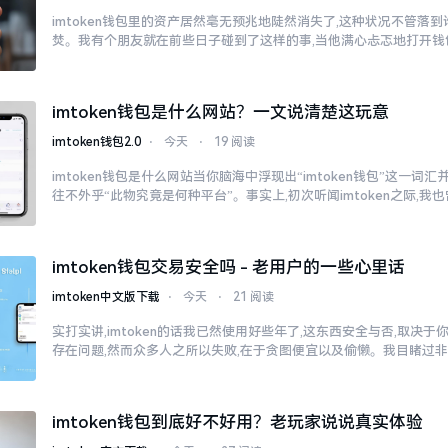
imtoken钱包里的资产居然毫无预兆地陡然消失了,这种状况不管落
焚。我有个朋友就在前些日子碰到了这样的事,当他满心忐忑地打开钱
imtoken钱包是什么网站？一文说清楚这玩意
imtoken钱包2.0
⋅
今天
⋅
19 阅读
imtoken钱包是什么网站当你脑海中浮现出“imtoken钱包”这一词
往不外乎“此物究竟是何种平台”。事实上,初次听闻imtoken之际,我
imtoken钱包交易安全吗 - 老用户的一些心里话
imtoken中文版下载
⋅
今天
⋅
21 阅读
实打实讲,imtoken的话我已然使用好些年了,这东西安全与否,取决
存在问题,然而众多人之所以失败,在于贪图便宜以及偷懒。我目睹过
imtoken钱包到底好不好用？老玩家说说真实体验