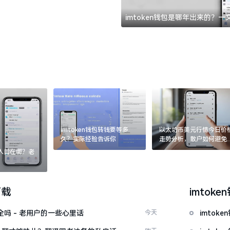
imtoken钱包是哪年出来的？
imtoken钱包转钱要等多
以太坊币美元行情今日价
久？实际经验告诉你
走势分析，散户如何避免
涨杀跌被套牢
：入口在哪？老
下载
imtoke
安全吗 - 老用户的一些心里话
今天
imto