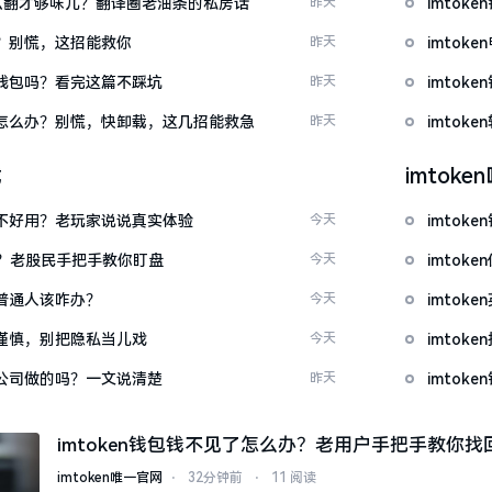
ow”怎么翻才够味儿？翻译圈老油条的私房话
昨天
imto
忘了？别慌，这招能救你
昨天
imto
心化钱包吗？看完这篇不踩坑
昨天
imto
钱包怎么办？别慌，快卸载，这几招能救急
昨天
imto
载
imtok
底好不好用？老玩家说说真实体验
今天
imto
看？老股民手把手教你盯盘
今天
imto
：普通人该咋办？
今天
imto
屏要谨慎，别把隐私当儿戏
今天
imto
中国公司做的吗？一文说清楚
昨天
imtok
imtoken钱包钱不见了怎么办？老用户手把手教你找
imtoken唯一官网
⋅
32分钟前
⋅
11 阅读