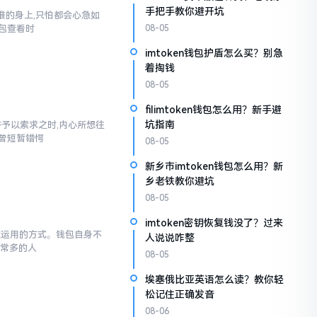
手把手教你避开坑
到谁的身上,只怕都会心急如
包查看时
08-05
imtoken钱包护盾怎么买？别急
着掏钱
08-05
filimtoken钱包怎么用？新手避
坑指南
汇并予以索求之时,内心所想往
也曾短暂错愕
08-05
新乡市imtoken钱包怎么用？新
乡老铁教你避坑
08-05
imtoken密钥恢复钱没了？过来
于你运用的方式。钱包自身不
人说说咋整
非常多的人
08-05
埃塞俄比亚英语怎么读？教你轻
松记住正确发音
08-06