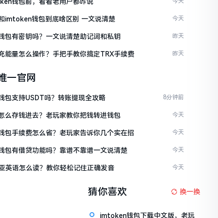
token钱包前，看看老用户都咋说
今天
en和imtoken钱包到底啥区别 一文说清楚
今天
ken钱包有密钥吗？一文说清楚助记词和私钥
昨天
ken充能量怎么操作？手把手教你搞定TRX手续费
昨天
en唯一官网
en钱包支持USDT吗？转账提现全攻略
8分钟前
ken怎么存钱进去？老玩家教你把钱转进钱包
今天
ken钱包手续费怎么省？老玩家告诉你几个实在招
今天
ken钱包有借贷功能吗？靠谱不靠谱一文说清楚
今天
亚英语怎么读？教你轻松记住正确发音
今天
猜你喜欢
换一换
imtoken钱包下载中文版，老玩