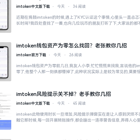
imtoken中文版下载
⋅
今天
⋅
34 阅读
近期在捣鼓imtoken的时候,遇上了KYC认证这个事情,心里头一直
长时间?我四处查找了一番,也向几位玩币的朋友打听了下,大家说的都
imtoken钱包资产为零怎么找回？老张教你几招
imtoken官方下载
⋅
今天
⋅
26 阅读
imtoken钱包资产为零前几日,我友人小李,忙忙慌慌来找我,言说他的i
零了,他整个人那一刻俱都懵掉了,此种状况实际上是较为常见的,莫要
imtoken风险提示关不掉？老手教你几招
imtoken中文版下载
⋅
今天
⋅
45 阅读
imtoken此物使用时长一旦增加,风险提示弹窗实在是让人感到厌烦
触它那时候,每一回开展转账操作,都会蹦出一连串警告信息,弄得人心