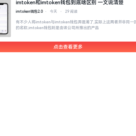
imtoken和imtoken钱包到底啥区别 一文说清楚
imtoken钱包2.0
⋅
今天
⋅
29 阅读
有不少人将imtoken与imtoken钱包弄混淆了,实际上这两者并非同一回
的名称,imtoken钱包则是由该公司所推出的产品
点击查看更多