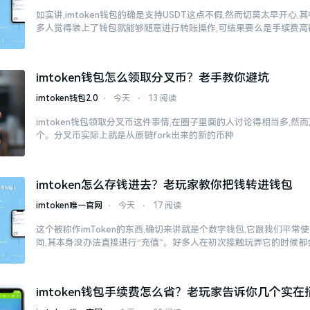
如实讲,imtoken钱包的确是支持USDT这点不假,然而切莫太早开心
多人觉得装上了钱包就能够随意进行转账操作,可结果要么是手续费高
imtoken钱包怎么领取分叉币？老手教你避坑
imtoken钱包2.0
⋅
今天
⋅
13 阅读
imtoken钱包领取分叉币这件事情,在圈子里面的人讨论得相当多,
个。分叉币实际上就是从原链fork出来的新的币种
imtoken怎么存钱进去？老玩家教你把钱转进钱包
imtoken唯一官网
⋅
今天
⋅
17 阅读
这个被称作imToken的东西,确切来讲就是个数字钱包,它跟我们平
同,其本身没办法直接进行“充值”。好多人在初次接触玩弄它的时候都
imtoken钱包手续费怎么省？老玩家告诉你几个实在