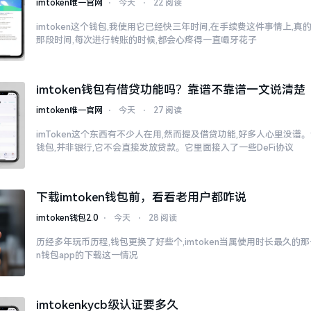
imtoken唯一官网
⋅
今天
⋅
22 阅读
imtoken这个钱包,我使用它已经快三年时间,在手续费这件事情上,
那段时间,每次进行转账的时候,都会心疼得一直嘬牙花子
imtoken钱包有借贷功能吗？靠谱不靠谱一文说清楚
imtoken唯一官网
⋅
今天
⋅
27 阅读
imToken这个东西有不少人在用,然而提及借贷功能,好多人心里没谱。说
钱包,并非银行,它不会直接发放贷款。它里面接入了一些DeFi协议
下载imtoken钱包前，看看老用户都咋说
imtoken钱包2.0
⋅
今天
⋅
28 阅读
历经多年玩币历程,钱包更换了好些个,imtoken当属使用时长最久的那一
n钱包app的下载这一情况
imtokenkycb级认证要多久