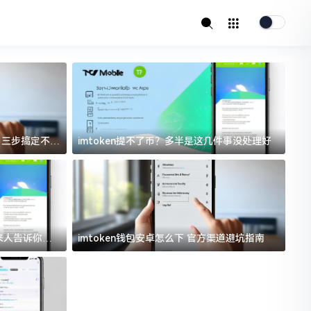
址？三步搞定不踩
imtoken提不了币？多半是这几件事没处理好
i
过来人告诉你门
imtoken钱包安卓怎么下 官方渠道避坑指南