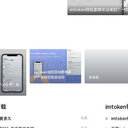
imtoken钱包是哪年出来的？
imtoken钱包转钱要等多
久？实际经验告诉你
未命名
：入口在哪？老
下载
imtoke
证要多久
今天
imto