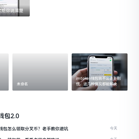
一文给你说清楚
imtoken钱包转不出去？别
未命名
慌，这几种情况都能解决
n钱包2.0
ken钱包怎么领取分叉币？老手教你避坑
今天