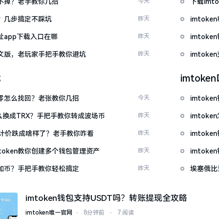
示关不掉？老手教你几招
今天
下载im
去？几步搞定不踩坑
昨天
imtok
网址app下载入口在哪
昨天
imto
载中文版，老玩家手把手教你避坑
昨天
imto
载
imtok
产为零怎么找回？老张教你几招
今天
imtok
T怎么换成TRX？手把手教你转成波场币
昨天
imto
元计价跌成啥样了？老手教你咋看
昨天
imto
token教你创建多个钱包管理资产
昨天
imto
么添加币？手把手教你轻松搞定
昨天
埃塞俄比
imtoken钱包支持USDT吗？转账提现全攻略
imtoken唯一官网
⋅
8分钟前
⋅
7 阅读