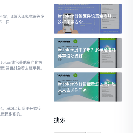
imtoken钱包硬件设置全攻略，
忐忑不安。B级认证究竟得等多
这样用更安全
不一样
imtoken提不了币？多半是这几
件事没处理好
mtoken钱包蓦地资产化为
惊慌,暂且别急着去砸手机。
imtoken冷钱包能量怎么搞？过
来人告诉你门道
不已。遥想当初我刚开始接
里慌慌张张的。
搜索