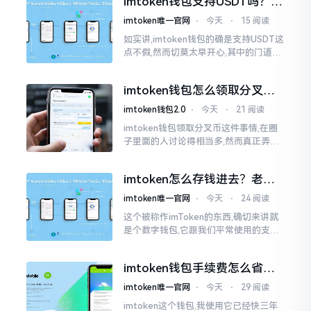
imtoken钱包支持USDT吗？转
账提现全攻略
imtoken唯一官网
⋅
今天
⋅
15 阅读
如实讲,imtoken钱包的确是支持USDT这
点不假,然而切莫太早开心,其中的门道是
相当多的。好多人觉得装上了钱包就能
够随意进行转账操作,可结果要么是手续
imtoken钱包怎么领取分叉
费高得主子心疼
币？老手教你避坑
imtoken钱包2.0
⋅
今天
⋅
21 阅读
imtoken钱包领取分叉币这件事情,在圈
子里面的人讨论得相当多,然而真正弄明
白的人并没有几个。分叉币实际上就是
从原链fork出来的新的币种
imtoken怎么存钱进去？老玩
家教你把钱转进钱包
imtoken唯一官网
⋅
今天
⋅
24 阅读
这个被称作imToken的东西,确切来讲就
是个数字钱包,它跟我们平常使用的支付
宝、微信有所不同,其本身没办法直接进
行“充值”。好多人在初次接触玩弄它的
imtoken钱包手续费怎么省？
时候都会陷入困惑
老玩家告诉你几个实在招
imtoken唯一官网
⋅
今天
⋅
29 阅读
imtoken这个钱包,我使用它已经快三年