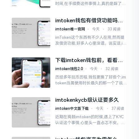
时间,在手续费这件事情上,真的是踩了好
多坑。刚开始的那段时间,每次进行转账
的时候,都会心疼得一直嘬牙花子
imtoken钱包有借贷功能吗？
靠谱不靠谱一文说清楚
imtoken唯一官网
⋅
今天
⋅
33 阅读
imToken这个东西有不少人在用,然而提
及借贷功能,好多人心里没谱。说实话,im
Token自身是个钱包,并非银行,它不会直
接发放贷款。它里面接入了一些DeFi协
下载imtoken钱包前，看看老
议
用户都咋说
imtoken钱包2.0
⋅
今天
⋅
32 阅读
历经多年玩币历程,钱包更换了好些个,im
token当属使用时长最久的那一个了说实
话,有关imtoken钱包app的下载这一情
况
imtokenkycb级认证要多久
imtoken中文版下载
⋅
今天
⋅
37 阅读
近期在捣鼓imtoken的时候,遇上了KYC
认证这个事情,心里头一直忐忑不安。B
级认证究竟得等多长时间?我四处查找了
一番,也向几位玩币的朋友打听了下,大家