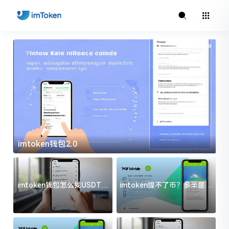
imtoken钱包2.0
i
imtoken钱包怎么找USDT地
imtoken提不了币？多半是这
址？三步搞定不踩坑
几件事没处理好