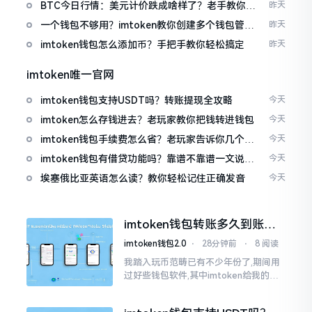
波场币
BTC今日行情：美元计价跌成啥样了？老手教你咋
昨天
看
一个钱包不够用？imtoken教你创建多个钱包管理
昨天
资产
imtoken钱包怎么添加币？手把手教你轻松搞定
昨天
imtoken唯一官网
imtoken钱包支持USDT吗？转账提现全攻略
今天
imtoken怎么存钱进去？老玩家教你把钱转进钱包
今天
imtoken钱包手续费怎么省？老玩家告诉你几个实
今天
在招
imtoken钱包有借贷功能吗？靠谱不靠谱一文说清
今天
楚
埃塞俄比亚英语怎么读？教你轻松记住正确发音
今天
imtoken钱包转账多久到账？
一文说清楚
imtoken钱包2.0
⋅
28分钟前
⋅
8 阅读
我踏入玩币范畴已有不少年份了,期间用
过好些钱包软件,其中imtoken给我的整
体感受还算过得去。然而,它有个小毛病,
就是交易时,确认时间常常不太稳