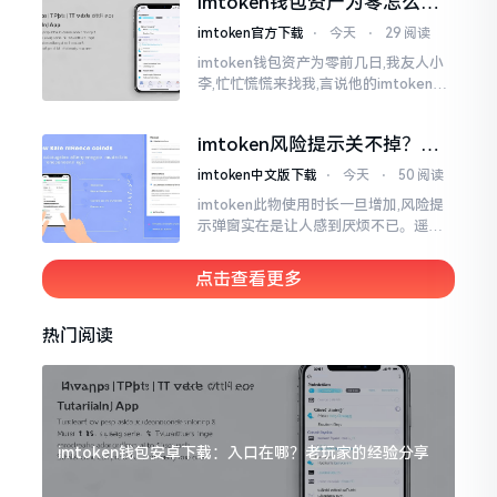
imtoken钱包资产为零怎么找
说的都不一样
回？老张教你几招
imtoken官方下载
⋅
今天
⋅
29 阅读
imtoken钱包资产为零前几日,我友人小
李,忙忙慌慌来找我,言说他的imtoken钱
包蓦地资产化为零了,他整个人那一刻俱
都懵掉了,此种状况实际上是较为常见的,
imtoken风险提示关不掉？老
莫要惊慌,暂且别急着去砸手机。
手教你几招
imtoken中文版下载
⋅
今天
⋅
50 阅读
imtoken此物使用时长一旦增加,风险提
示弹窗实在是让人感到厌烦不已。遥想
当初我刚开始接触它那时候,每一回开展
转账操作,都会蹦出一连串警告信息,弄得
点击查看更多
人心里慌慌张张的。
热门阅读
imtoken钱包安卓下载：入口在哪？老玩家的经验分享