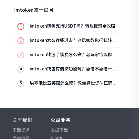
imtoken唯一官网
imtoken钱包支持USDT吗？转账提现全攻略
imtoken怎么存钱进去？老玩家教你把钱转进
钱包
imtoken钱包手续费怎么省？老玩家告诉你几
个实在招
imtoken钱包有借贷功能吗？靠谱不靠谱一文
说清楚
埃塞俄比亚英语怎么读？教你轻松记住正确发
音
关于我们
公司业务
下载渠道
安卓下载
网站地图
以太坊