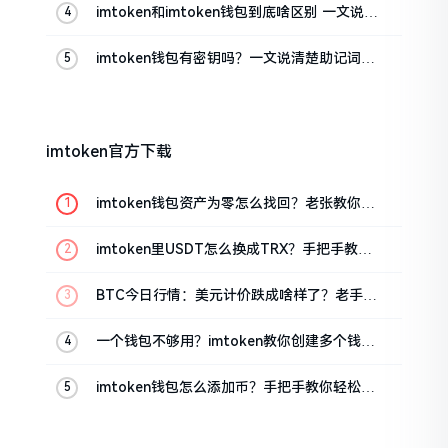
imtoken和imtoken钱包到底啥区别 一文说清
楚
imtoken钱包有密钥吗？一文说清楚助记词和
私钥
imtoken官方下载
imtoken钱包资产为零怎么找回？老张教你几
招
imtoken里USDT怎么换成TRX？手把手教你
转成波场币
BTC今日行情：美元计价跌成啥样了？老手教
你咋看
一个钱包不够用？imtoken教你创建多个钱包
管理资产
imtoken钱包怎么添加币？手把手教你轻松搞
定