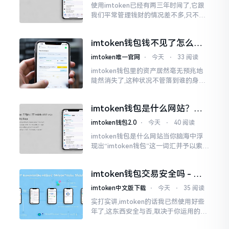
使用imtoken已经有两三年时间了,它跟
我们平常管理钱财的情况差不多,只不过
它是用于管理数字资产的。然而在网上
搜索“imtoken钱包官网中文版”,会跳出
imtoken钱包钱不见了怎么
许许多多的链接
办？老用户手把手教你找回
imtoken唯一官网
⋅
今天
⋅
33 阅读
imtoken钱包里的资产居然毫无预兆地
陡然消失了,这种状况不管落到谁的身上,
只怕都会心急如焚。我有个朋友就在前
些日子碰到了这样的事,当他满心忐忑地
imtoken钱包是什么网站？一
打开钱包查看时
文说清楚这玩意
imtoken钱包2.0
⋅
今天
⋅
40 阅读
imtoken钱包是什么网站当你脑海中浮
现出“imtoken钱包”这一词汇并予以索求
之时,内心所想往往不外乎“此物究竟是何
种平台”。事实上,初次听闻imtoken之际,
imtoken钱包交易安全吗 - 老
我也曾短暂错愕
用户的一些心里话
imtoken中文版下载
⋅
今天
⋅
35 阅读
实打实讲,imtoken的话我已然使用好些
年了,这东西安全与否,取决于你运用的方
式。钱包自身不存在问题,然而众多人之