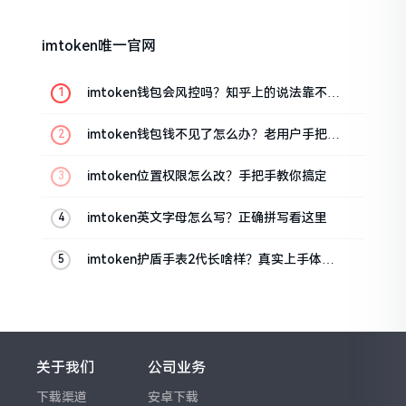
imtoken唯一官网
imtoken钱包会风控吗？知乎上的说法靠不靠
谱，老币民告诉你
imtoken钱包钱不见了怎么办？老用户手把手
教你找回
imtoken位置权限怎么改？手把手教你搞定
imtoken英文字母怎么写？正确拼写看这里
imtoken护盾手表2代长啥样？真实上手体验
分享
关于我们
公司业务
下载渠道
安卓下载