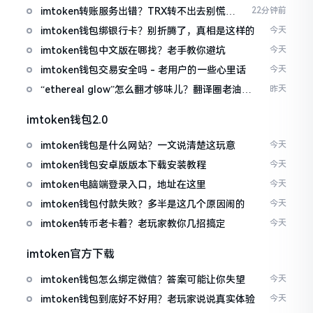
imtoken转账服务出错？TRX转不出去别慌，
22分钟前
这几招试试
imtoken钱包绑银行卡？别折腾了，真相是这样的
今天
imtoken钱包中文版在哪找？老手教你避坑
今天
imtoken钱包交易安全吗 - 老用户的一些心里话
今天
“ethereal glow”怎么翻才够味儿？翻译圈老油条
昨天
的私房话
imtoken钱包2.0
imtoken钱包是什么网站？一文说清楚这玩意
今天
imtoken钱包安卓版版本下载安装教程
今天
imtoken电脑端登录入口，地址在这里
今天
imtoken钱包付款失败？多半是这几个原因闹的
今天
imtoken转币老卡着？老玩家教你几招搞定
今天
imtoken官方下载
imtoken钱包怎么绑定微信？答案可能让你失望
今天
imtoken钱包到底好不好用？老玩家说说真实体验
今天