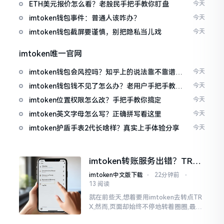
ETH美元报价怎么看？老股民手把手教你盯盘
今天
imtoken钱包事件：普通人该咋办？
今天
imtoken钱包截屏要谨慎，别把隐私当儿戏
今天
imtoken唯一官网
imtoken钱包会风控吗？知乎上的说法靠不靠谱，
今天
老币民告诉你
imtoken钱包钱不见了怎么办？老用户手把手教你
今天
找回
imtoken位置权限怎么改？手把手教你搞定
今天
imtoken英文字母怎么写？正确拼写看这里
今天
imtoken护盾手表2代长啥样？真实上手体验分享
今天
imtoken转账服务出错？TRX
转不出去别慌，这几招试试
imtoken中文版下载
⋅
22分钟前
⋅
13 阅读
就在前些天,想着要用imtoken去转点TR
X,然而,页面却始终不停地转着圈圈,最终
弹出来了“转账服务出错”这样的提示。