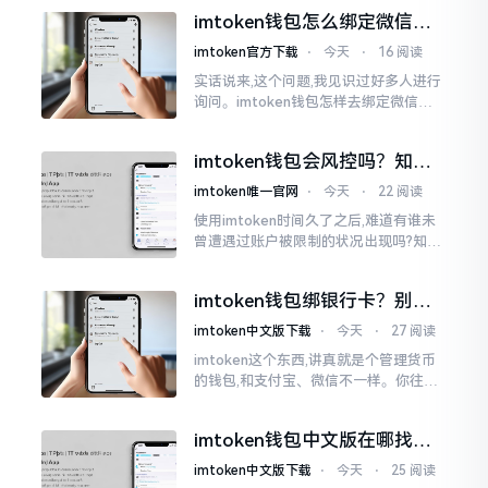
说实话,在那一瞬间
imtoken钱包怎么绑定微信？
答案可能让你失望
imtoken官方下载
⋅
今天
⋅
16 阅读
实话说来,这个问题,我见识过好多人进行
询问。imtoken钱包怎样去绑定微信呢?
答案是极为简单的,那便是绑不上。我方
才未信,经历了好长一段时间的反复尝
imtoken钱包会风控吗？知乎
试。随后予以明晰
上的说法靠不靠谱，老币民告
imtoken唯一官网
⋅
今天
⋅
22 阅读
诉你
使用imtoken时间久了之后,难道有谁未
曾遭遇过账户被限制的状况出现吗?知乎
上面为此吵得乱成一团,当中有人声称风
控是虚假的,还有人表示自己天天都被限
imtoken钱包绑银行卡？别折
制。
腾了，真相是这样的
imtoken中文版下载
⋅
今天
⋅
27 阅读
imtoken这个东西,讲真就是个管理货币
的钱包,和支付宝、微信不一样。你往里
面存的是比特币、以太坊这类虚拟货币,
并非人民币。好多人初次使用时
imtoken钱包中文版在哪找？
老手教你避坑
imtoken中文版下载
⋅
今天
⋅
25 阅读