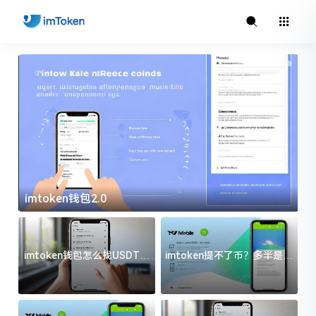
imtoken钱包2.0
i
imtoken钱包怎么找USDT地
imtoken提不了币？多半是这
址？三步搞定不踩坑
几件事没处理好