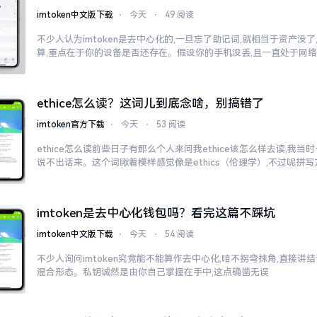
imtoken中文版下载
⋅
今天
⋅
49 阅读
不少人认为imtoken是去中心化的,一旦忘了助记词,就相当于资产没
算,重点在于你的设备是否还存在。假设你的手机没丢,且一直处于网
ethice怎么读？这词儿到底念啥，别搞错了
imtoken官方下载
⋅
今天
⋅
53 阅读
ethice怎么读前些日子有那么个人来问我ethice该怎么样去读,我
说不出话来。这个词瞅着模样感觉像是ethics（伦理学）,不过呢拼
imtoken是去中心化钱包吗？看完这篇不踩坑
imtoken中文版下载
⋅
今天
⋅
54 阅读
不少人询问imtoken究竟能不能算作去中心化,咱不拐弯抹角,直接讲结
混合形态。私钥诚然是由你自己掌握在手中,这点确凿无误