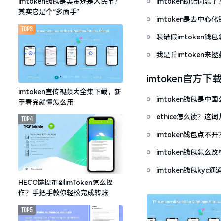
imtoken助记词
imtoken钱包是美金还是人民币？
其实它是个“多面手”
imtoken是去中
TOP3
装错假imtoken
我是丘imtoken来
imtoken官方下
imtoken宣传视频大全集下载，新
imtoken钱包是
手看完就懂怎么用
ethice怎么读？
TOP4
imtoken钱包点
imtoken钱包怎
imtoken钱包ky
HECO链提币到imToken怎么操
作？手把手教你轻松完成转账
TOP5