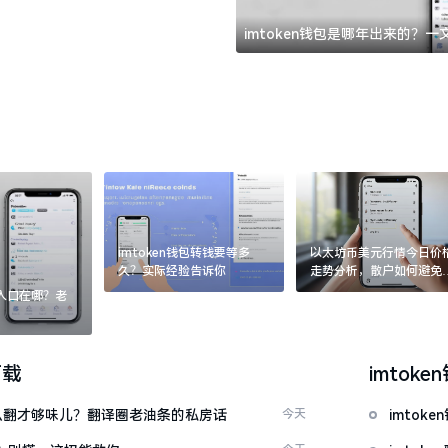
imtoken钱包是哪年出来的？
imtoken钱包转钱要等多
以太坊币美元行情今日价
久？实际经验告诉你
走势分析，散户如何避免
涨杀跌被套牢
：入口在哪？老
下载
imtoke
ow”怎么翻才够味儿？翻译圈老油条的私房话
今天
imto