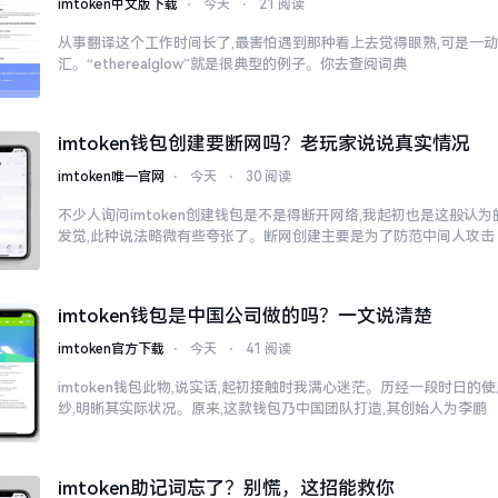
imtoken中文版下载
⋅
今天
⋅
21 阅读
从事翻译这个工作时间长了,最害怕遇到那种看上去觉得眼熟,可是一
汇。“etherealglow”就是很典型的例子。你去查阅词典
imtoken钱包创建要断网吗？老玩家说说真实情况
imtoken唯一官网
⋅
今天
⋅
30 阅读
不少人询问imtoken创建钱包是不是得断开网络,我起初也是这般认
发觉,此种说法略微有些夸张了。断网创建主要是为了防范中间人攻击
imtoken钱包是中国公司做的吗？一文说清楚
imtoken官方下载
⋅
今天
⋅
41 阅读
imtoken钱包此物,说实话,起初接触时我满心迷茫。历经一段时日的
纱,明晰其实际状况。原来,这款钱包乃中国团队打造,其创始人为李鹏
imtoken助记词忘了？别慌，这招能救你