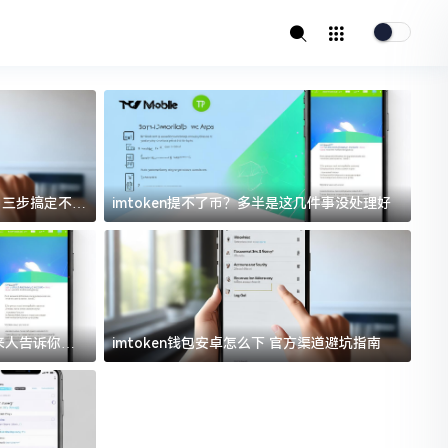
址？三步搞定不踩
imtoken提不了币？多半是这几件事没处理好
i
过来人告诉你门
imtoken钱包安卓怎么下 官方渠道避坑指南