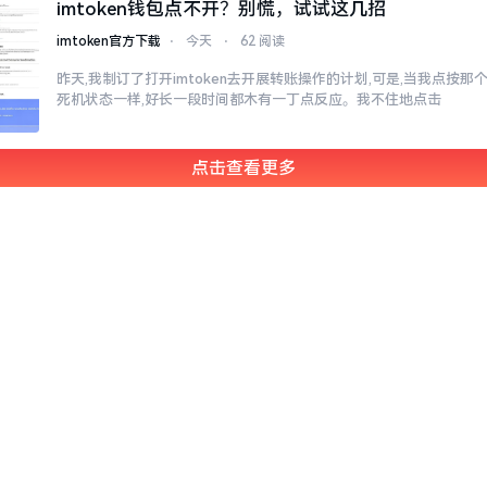
imtoken钱包点不开？别慌，试试这几招
imtoken官方下载
⋅
今天
⋅
62 阅读
昨天,我制订了打开imtoken去开展转账操作的计划,可是,当我点按
死机状态一样,好长一段时间都木有一丁点反应。我不住地点击
点击查看更多