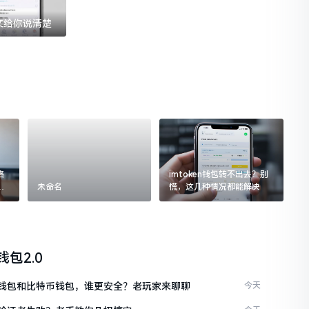
一文给你说清楚
格
imtoken钱包转不出去？别
追
未命名
慌，这几种情况都能解决
n钱包2.0
ken钱包和比特币钱包，谁更安全？老玩家来聊聊
今天