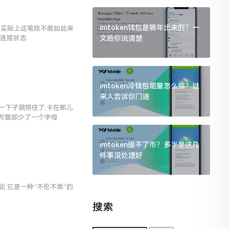
imtoken钱包是哪年出来的？一
了,实际上这笔账不能如此来
文给你说清楚
络连接状态
imtoken冷钱包能量怎么搞？过
来人告诉你门道
当时一下子就愣住了,卡在那儿
写方面却少了一个字母
imtoken提不了币？多半是这几
件事没处理好
论:它是一种“不伦不类”的
搜索