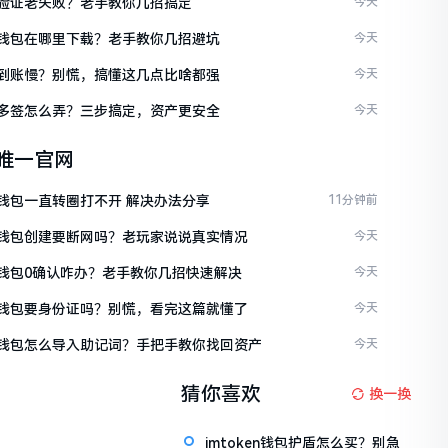
ken验证老失败？老手教你几招搞定
今天
ken钱包在哪里下载？老手教你几招避坑
今天
ken到账慢？别慌，搞懂这几点比啥都强
今天
ken多签怎么弄？三步搞定，资产更安全
今天
en唯一官网
en钱包一直转圈打不开 解决办法分享
11分钟前
ken钱包创建要断网吗？老玩家说说真实情况
今天
ken钱包0确认咋办？老手教你几招快速解决
今天
ken钱包要身份证吗？别慌，看完这篇就懂了
今天
ken钱包怎么导入助记词？手把手教你找回资产
今天
猜你喜欢
换一换
imtoken钱包护盾怎么买？别急