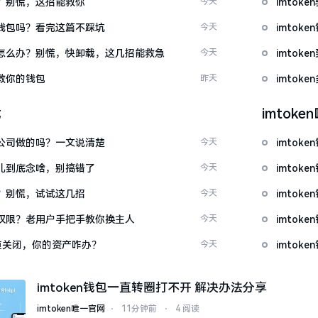
忘了？别慌，这招能救你
今天
imto
心化钱包吗？看完这篇不踩坑
今天
imto
钱包怎么办？别慌，快卸载，这几招能救急
今天
imto
拯救你的钱包
昨天
imto
载
imtok
中国公司做的吗？一文说清楚
今天
imtok
这词儿到底念啥，别搞错了
今天
imto
不开？别慌，试试这几招
今天
imto
么改权限？老用户手把手教你换主人
今天
imto
c通道关闭，你的资产咋办？
今天
imto
imtoken钱包一直转圈打不开 解决办法分享
imtoken唯一官网
⋅
11分钟前
⋅
4 阅读