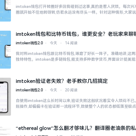
imtoken钱包打开转圈好多回我碰到过这事,真的是惹人厌烦。每次兴冲冲
圈就开始不住地转呀转,仿若永远没有尽头一样。针对这种情形,大家
imtoken钱包和比特币钱包，谁更安全？老玩家来聊
imtoken钱包2.0
⋅
今天
⋅
14 阅读
我对照imtoken钱包跟比特币钱包,琢磨了好长一阵子。准确地讲,这
独特特性。imtoken是多链钱包,能支持多种数字货币,界面设计挺美观
imtoken验证老失败？老手教你几招搞定
imtoken钱包2.0
⋅
今天
⋅
20 阅读
自使用imtoken这么长时间以来,验证失败这般状况着实令人烦闷不
账操作,却偏偏卡在验证那一流程环节,致使整个人的状态都低落至极
“ethereal glow”怎么翻才够味儿？翻译圈老油条的