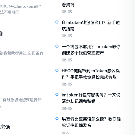
着掏钱
地开启imtoken,那个
说法不尽相同
08-05
filimtoken钱包怎么用？新手避
坑指南
聊
08-05
一个钱包不够用？imtoken教你
创建多个钱包管理资产
两款钱包我都用过,它们各有
08-05
HECO链提币到imToken怎么操
作？手把手教你轻松完成转账
08-05
imtoken钱包有密钥吗？一文说
已。有时急切地想要进行转
清楚助记词和私钥
点。
08-05
埃塞俄比亚英语怎么读？教你轻
松记住正确发音
私房话
前天