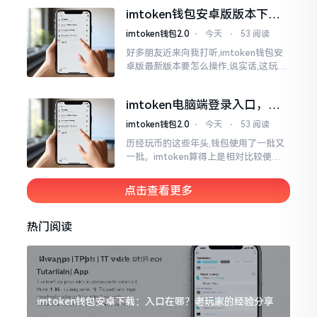
障情况,致使我呈现出一脸茫然不知所措
imtoken钱包安卓版版本下载
的模样
安装教程
imtoken钱包2.0
⋅
今天
⋅
53 阅读
好多朋友近来向我打听,imtoken钱包安
卓版最新版本要怎么操作,说实话,这玩意
儿要是熟练掌握了,还挺方便的。我用它
都快两年了,从1.8版本一直跟到现在的2.
imtoken电脑端登录入口，地
0版本
址在这里
imtoken钱包2.0
⋅
今天
⋅
53 阅读
历经玩币的这些年头,钱包使用了一批又
一批。imtoken算得上是相对比较便于
使用的，在手机上运用起来没有问题,然
而有时想要就着大屏幕瞧瞧资产状况,那
点击查看更多
就得去寻觅电脑端的入口。
热门阅读
imtoken钱包安卓下载：入口在哪？老玩家的经验分享