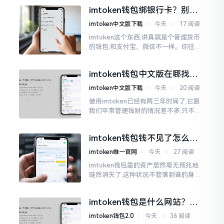
控是虚假的,还有人表示自己天天都被限
imtoken钱包绑银行卡？别折
制。
腾了，真相是这样的
imtoken中文版下载
⋅
今天
⋅
17 阅读
imtoken这个东西,讲真就是个管理货币
的钱包,和支付宝、微信不一样。你往里
面存的是比特币、以太坊这类虚拟货币,
并非人民币。好多人初次使用时
imtoken钱包中文版在哪找？
老手教你避坑
imtoken中文版下载
⋅
今天
⋅
20 阅读
使用imtoken已经有两三年时间了,它跟
我们平常管理钱财的情况差不多,只不过
它是用于管理数字资产的。然而在网上
搜索“imtoken钱包官网中文版”,会跳出
imtoken钱包钱不见了怎么
许许多多的链接
办？老用户手把手教你找回
imtoken唯一官网
⋅
今天
⋅
27 阅读
imtoken钱包里的资产居然毫无预兆地
陡然消失了,这种状况不管落到谁的身上,
只怕都会心急如焚。我有个朋友就在前
些日子碰到了这样的事,当他满心忐忑地
imtoken钱包是什么网站？一
打开钱包查看时
文说清楚这玩意
imtoken钱包2.0
⋅
今天
⋅
36 阅读