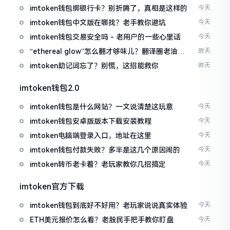
imtoken钱包绑银行卡？别折腾了，真相是这样的
今天
imtoken钱包中文版在哪找？老手教你避坑
今天
imtoken钱包交易安全吗 - 老用户的一些心里话
今天
“ethereal glow”怎么翻才够味儿？翻译圈老油条
昨天
的私房话
imtoken助记词忘了？别慌，这招能救你
昨天
imtoken钱包2.0
imtoken钱包是什么网站？一文说清楚这玩意
今天
imtoken钱包安卓版版本下载安装教程
今天
imtoken电脑端登录入口，地址在这里
今天
imtoken钱包付款失败？多半是这几个原因闹的
今天
imtoken转币老卡着？老玩家教你几招搞定
今天
imtoken官方下载
imtoken钱包到底好不好用？老玩家说说真实体验
今天
ETH美元报价怎么看？老股民手把手教你盯盘
今天