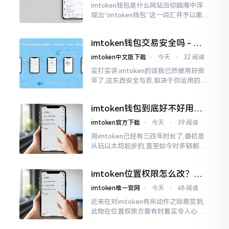
imtoken钱包是什么网站当你脑海中浮
现出“imtoken钱包”这一词汇并予以索求
之时,内心所想往往不外乎“此物究竟是何
种平台”。事实上,初次听闻imtoken之际,
imtoken钱包交易安全吗 - 老
我也曾短暂错愕
用户的一些心里话
imtoken中文版下载
⋅
今天
⋅
32 阅读
实打实讲,imtoken的话我已然使用好些
年了,这东西安全与否,取决于你运用的方
式。钱包自身不存在问题,然而众多人之
所以失败,在于贪图便宜以及偷懒。我目
imtoken钱包到底好不好用？
睹过非常多的人
老玩家说说真实体验
imtoken官方下载
⋅
今天
⋅
39 阅读
用imtoken已经有三四年时长了,最初是
从玩以太坊起步的,直至如今对多链都有
涉及,也可算是个老使用者了,讲真，imto
ken这玩意儿就好像一个数字钱袋子
imtoken位置权限怎么改？手
把手教你搞定
imtoken唯一官网
⋅
今天
⋅
48 阅读
近来在对imtoken有所动作之际察觉到,
此物在位置权限方面有时着实令人心生
烦闷之感。开启app之际提示定位出现故