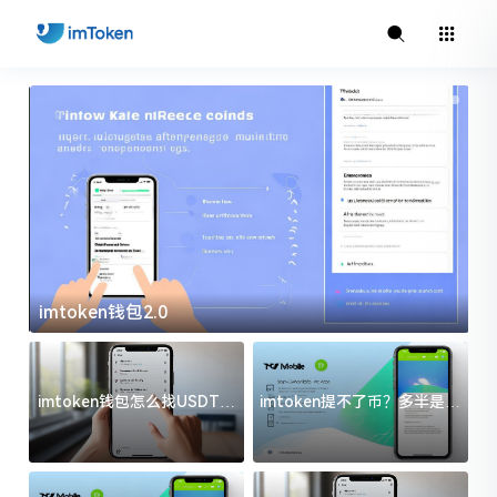
imtoken钱包2.0
i
imtoken钱包怎么找USDT地
imtoken提不了币？多半是这
址？三步搞定不踩坑
几件事没处理好