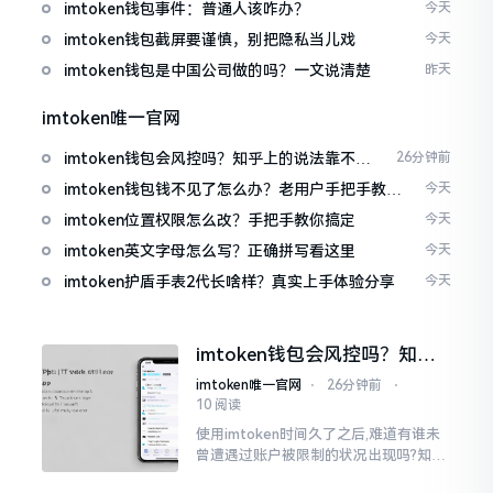
imtoken钱包事件：普通人该咋办？
今天
imtoken钱包截屏要谨慎，别把隐私当儿戏
今天
imtoken钱包是中国公司做的吗？一文说清楚
昨天
imtoken唯一官网
imtoken钱包会风控吗？知乎上的说法靠不靠
26分钟前
谱，老币民告诉你
imtoken钱包钱不见了怎么办？老用户手把手教你
今天
找回
imtoken位置权限怎么改？手把手教你搞定
今天
imtoken英文字母怎么写？正确拼写看这里
今天
imtoken护盾手表2代长啥样？真实上手体验分享
今天
imtoken钱包会风控吗？知乎
上的说法靠不靠谱，老币民告
imtoken唯一官网
⋅
26分钟前
⋅
诉你
10 阅读
使用imtoken时间久了之后,难道有谁未
曾遭遇过账户被限制的状况出现吗?知乎
上面为此吵得乱成一团,当中有人声称风