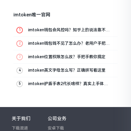
imtoken唯一官网
imtoken钱包会风控吗？知乎上的说法靠不靠
谱，老币民告诉你
imtoken钱包钱不见了怎么办？老用户手把手
教你找回
imtoken位置权限怎么改？手把手教你搞定
imtoken英文字母怎么写？正确拼写看这里
imtoken护盾手表2代长啥样？真实上手体验
分享
关于我们
公司业务
下载渠道
安卓下载