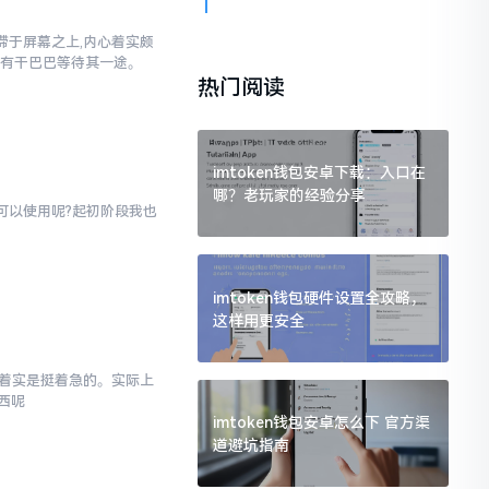
”停滞于屏幕之上,内心着实颇
仅有干巴巴等待其一途。
热门阅读
imtoken钱包安卓下载：入口在
哪？老玩家的经验分享
才可以使用呢?起初阶段我也
imtoken钱包硬件设置全攻略，
这样用更安全
内心着实是挺着急的。实际上
西呢
imtoken钱包安卓怎么下 官方渠
道避坑指南