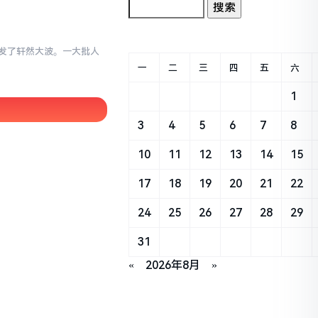
里引发了轩然大波。一大批人
一
二
三
四
五
六
1
3
4
5
6
7
8
10
11
12
13
14
15
17
18
19
20
21
22
24
25
26
27
28
29
31
«
2026年8月
»