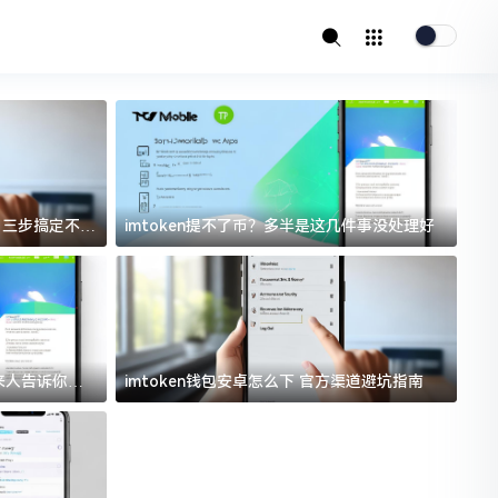
址？三步搞定不踩
imtoken提不了币？多半是这几件事没处理好
i
过来人告诉你门
imtoken钱包安卓怎么下 官方渠道避坑指南