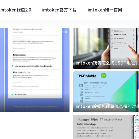
imtoken钱包2.0
imtoken官方下载
imtoken唯一官网
imtoken钱包怎么找USDT地
坑
imtoken官方下载
imtoken冷钱包能量怎么搞？
道