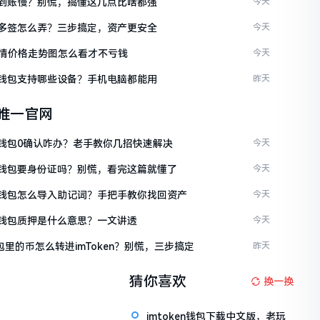
ken到账慢？别慌，搞懂这几点比啥都强
今天
ken多签怎么弄？三步搞定，资产更安全
今天
情价格走势图怎么看才不亏钱
今天
ken钱包支持哪些设备？手机电脑都能用
昨天
en唯一官网
ken钱包0确认咋办？老手教你几招快速解决
今天
ken钱包要身份证吗？别慌，看完这篇就懂了
今天
ken钱包怎么导入助记词？手把手教你找回资产
今天
ken钱包质押是什么意思？一文讲透
今天
包里的币怎么转进imToken？别慌，三步搞定
昨天
猜你喜欢
换一换
imtoken钱包下载中文版，老玩