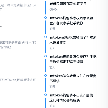
老币民聊聊那段疯狂岁月
话,这二者皆是钱包,并无什么
了
08-04
imtoken钱包移除权限怎么设
置？老玩家手把手教你
”
前天
imtoken密钥恢复钱没了？过来
人说说咋整
提出可谓是有些“外行人”的
钱包”而已
前天
imtoken充能量怎么操作？手把
手教你搞定TRX手续费
前天
imtoken怎么转出去？几步搞定
imToken,还着重讲这可
不踩坑
前天
imtoken钱包转不出去？别慌，
这几种情况都能解决
前天