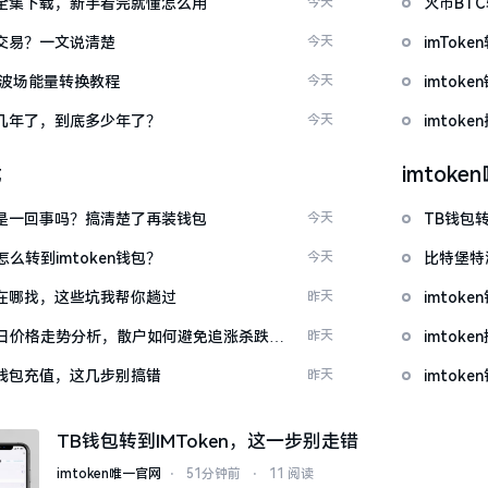
频大全集下载，新手看完就懂怎么用
今天
火币BT
能交易？一文说清楚
今天
imTo
量 波场能量转换教程
今天
imto
了好几年了，到底多少年了？
今天
imtok
载
imtok
钱包是一回事吗？搞清楚了再装钱包
今天
TB钱包转
么转到imtoken钱包？
今天
比特堡特
源吧在哪找，这些坑我帮你趟过
昨天
imtok
日价格走势分析，散户如何避免追涨杀跌被
昨天
imto
en钱包充值，这几步别搞错
昨天
imtok
TB钱包转到IMToken，这一步别走错
imtoken唯一官网
⋅
51分钟前
⋅
11 阅读