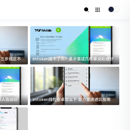
址？三步搞定不踩
imtoken提不了币？多半是这几件事没处理好
i
过来人告诉你门
imtoken钱包安卓怎么下 官方渠道避坑指南