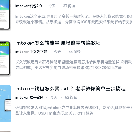
imtoken钱包2.0
⋅
今天
⋅
37 阅读
Imtoken这个东西,讲真用了蛮长一段时间了。好多人问我它究竟可
来谈谈这个事情。从手机这一介面来说,iOS系统跟安卓系统都给予支
imtoken怎么转能量 波场能量转换教程
imtoken中文版下载
⋅
今天
⋅
44 阅读
长久玩波场后大家尽皆明晰,能量这套玩意儿恰似手机电量这样,设若缺
难以做成。不论旨在实施与波场相关转账特定TRC-20代币之举
imtoken钱包怎么买usdt？老手教你简单三步搞定
imtoken唯一官网
⋅
今天
⋅
52 阅读
近期好多友人问我,imtoken之中要怎样去弄USDT。说实话,此物
些让人发懵。USDT是泰达币,跟美元以1:1挂钩