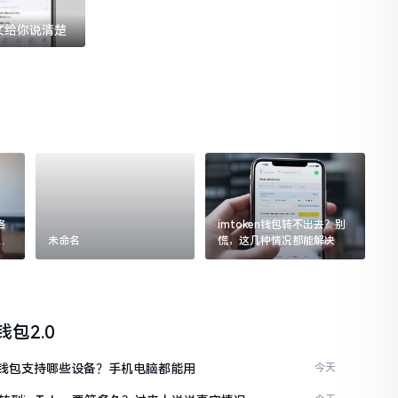
一文给你说清楚
格
imtoken钱包转不出去？别
追
未命名
慌，这几种情况都能解决
n钱包2.0
ken钱包支持哪些设备？手机电脑都能用
今天