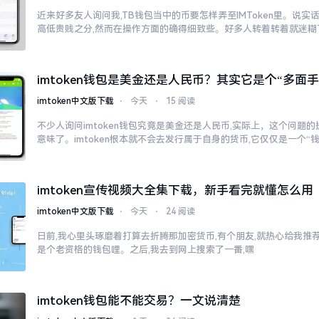
近来好多友人询问我,TB钱包当中的币要怎样弄至IMToken里。说实
高低贵贱之分,然而在操作方面的确得细致些。好多人转着转着就迷糊
imtoken钱包是美金还是人民币？其实它是个“多面手
imtoken中文版下载
⋅
今天
⋅
15 阅读
不少人询问imtoken钱包究竟是美金还是人民币,实际上，这个问题的
意味了。imtoken根本就不会去发行属于自身的货币,它仅仅是一个“
imtoken宣传视频大全集下载，新手看完就懂怎么用
imtoken中文版下载
⋅
今天
⋅
24 阅读
日前,我心里头琢磨着打算去折腾那加密货币,有个朋友,就热心给我推荐了
是个老资格的钱包哩。之后,我去到网上搜索了一番,嘿
imtoken钱包能不能交易？一文说清楚