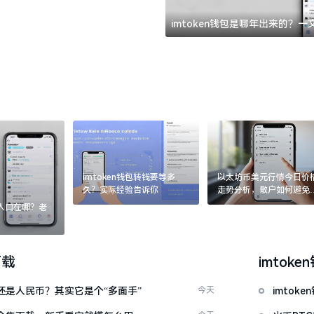
imtoken钱包是哪年出来的？
imtoken钱包转钱要等多
以太坊币美元行情今日价
久？实际经验告诉你
走势分析，散户如何避免
涨杀跌被套牢
：入口在哪？老
下载
imtoke
金还是人民币？其实它是个“多面手”
今天
imto