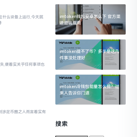
imtoken钱包安卓怎么下 官方渠
以在什么设备上运行,今天就
道避坑指南
持
imtoken提不了币？多半是这几
件事没处理好
失,便着实关乎任何事项也
imtoken冷钱包能量怎么搞？过
来人告诉你门道
对于刚涉足币圈之人而言着实有
搜索