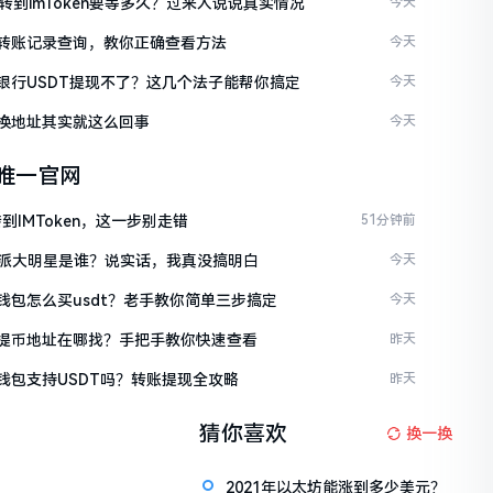
C转到imToken要等多久？过来人说说真实情况
今天
ken转账记录查询，教你正确查看方法
今天
ken银行USDT提现不了？这几个法子能帮你搞定
今天
en换地址其实就这么回事
今天
en唯一官网
到IMToken，这一步别走错
51分钟前
派大明星是谁？说实话，我真没搞明白
今天
en钱包怎么买usdt？老手教你简单三步搞定
今天
ken提币地址在哪找？手把手教你快速查看
昨天
en钱包支持USDT吗？转账提现全攻略
昨天
猜你喜欢
换一换
2021年以太坊能涨到多少美元？