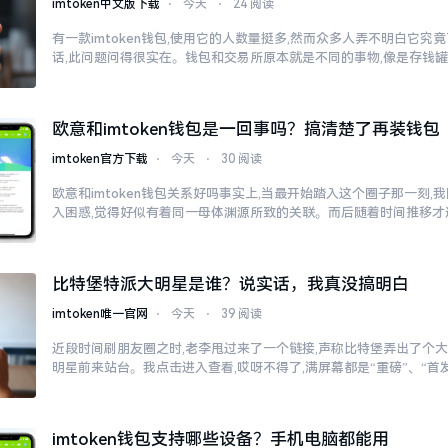
imtoken中文版下载
⋅
今天
⋅
24 阅读
有一款imtoken钱包,使用它的人数量挺多,然而众多人弄不明白它
话,此问题问得很实在。钱包和交易所原本就是不同的事物,像是存钱
欧意和imtoken钱包是一回事吗？搞清楚了再装钱包
imtoken官方下载
⋅
今天
⋅
30 阅读
欧意和imtoken钱包关系好吗事实上,当最开始踏入这个圈子那一刻
入困惑,觉得好似有着同一母体渊源所致的关联。而后随着时间推移才
比特堡特派大明星是谁？说实话，我真没搞明白
imtoken唯一官网
⋅
今天
⋅
39 阅读
近段时间刷朋友圈之时,老李甩过来了一个链接,声称比特堡弄出了个大
明星前来站台。我点击进入查看,哎呀不得了,满屏幕都是“重磅”、“首发
imtoken钱包支持哪些设备？手机电脑都能用