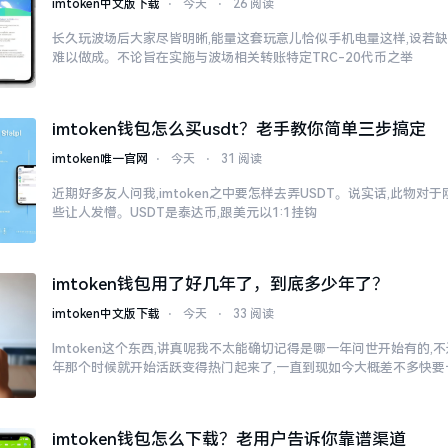
imtoken中文版下载
⋅
今天
⋅
26 阅读
长久玩波场后大家尽皆明晰,能量这套玩意儿恰似手机电量这样,设若缺
难以做成。不论旨在实施与波场相关转账特定TRC-20代币之举
imtoken钱包怎么买usdt？老手教你简单三步搞定
imtoken唯一官网
⋅
今天
⋅
31 阅读
近期好多友人问我,imtoken之中要怎样去弄USDT。说实话,此物
些让人发懵。USDT是泰达币,跟美元以1:1挂钩
imtoken钱包用了好几年了，到底多少年了？
imtoken中文版下载
⋅
今天
⋅
33 阅读
Imtoken这个东西,讲真呢我不太能确切记得是哪一年问世开始有的,不过
年那个时候就开始活跃变得热门起来了,一直到现如今大概差不多快要
imtoken钱包怎么下载？老用户告诉你靠谱渠道