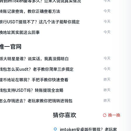
C转到imToken要等多久？过来人说说真实情况
今天
ken转账记录查询，教你正确查看方法
今天
ken银行USDT提现不了？这几个法子能帮你搞定
今天
en换地址其实就这么回事
今天
en唯一官网
派大明星是谁？说实话，我真没搞明白
今天
en钱包怎么买usdt？老手教你简单三步搞定
今天
ken提币地址在哪找？手把手教你快速查看
昨天
en钱包支持USDT吗？转账提现全攻略
昨天
ken怎么存钱进去？老玩家教你把钱转进钱包
昨天
猜你喜欢
换一换
imtoken安卓版在哪找？老玩家