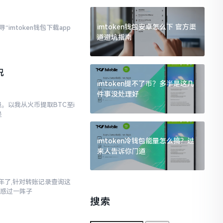
imtoken钱包安卓怎么下 官方渠
imtoken钱包下载app
道避坑指南
况
imtoken提不了币？多半是这几
件事没处理好
。以我从火币提取BTC至i
是
imtoken冷钱包能量怎么搞？过
来人告诉你门道
三年了,针对转账记录查询这
疑惑过一阵子
搜索