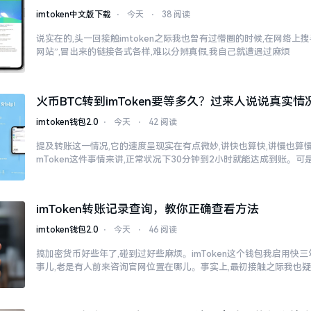
imtoken中文版下载
⋅
今天
⋅
38 阅读
说实在的,头一回接触imtoken之际我也曾有过懵圈的时候,在网络上搜寻“
网站”,冒出来的链接各式各样,难以分辨真假,我自己就遭遇过麻烦
火币BTC转到imToken要等多久？过来人说说真实情
imtoken钱包2.0
⋅
今天
⋅
42 阅读
提及转账这一情况,它的速度呈现实在有点微妙,讲快也算快,讲慢也算慢
mToken这件事情来讲,正常状况下30分钟到2小时就能达成到账。可
imToken转账记录查询，教你正确查看方法
imtoken钱包2.0
⋅
今天
⋅
46 阅读
搞加密货币好些年了,碰到过好些麻烦。imToken这个钱包我启用快
事儿,老是有人前来咨询官网位置在哪儿。事实上,最初接触之际我也