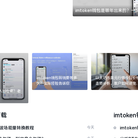
imtoken钱包是哪年出来的？
imtoken钱包转钱要等多
以太坊币美元行情今日价
久？实际经验告诉你
走势分析，散户如何避免
涨杀跌被套牢
：入口在哪？老
下载
imtoke
量 波场能量转换教程
今天
imto