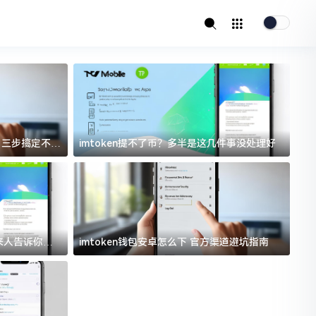
址？三步搞定不踩
imtoken提不了币？多半是这几件事没处理好
i
过来人告诉你门
imtoken钱包安卓怎么下 官方渠道避坑指南