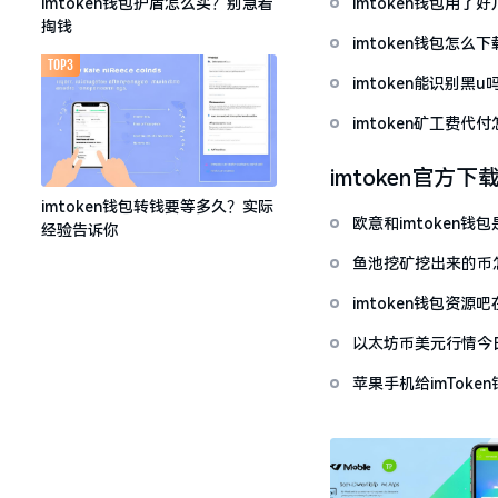
imtoken钱包用
imtoken钱包护盾怎么买？别急着
掏钱
imtoken钱包怎
TOP3
imtoken能识别黑
imtoken矿工费
imtoken官方下
imtoken钱包转钱要等多久？实际
欧意和imtoken
经验告诉你
鱼池挖矿挖出来的币怎
imtoken钱包资
以太坊币美元行情今
套牢
苹果手机给imTok