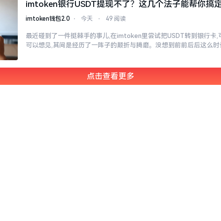
imtoken银行USDT提现不了？这几个法子能帮你搞
imtoken钱包2.0
⋅
今天
⋅
49 阅读
最近碰到了一件挺棘手的事儿,在imtoken里尝试把USDT转到银行卡
可以想见,其间是经历了一阵子的颠折与腾磨。没想到前前后后这么时
点击查看更多