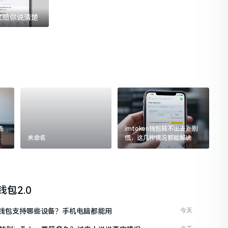
一文给你说清楚
格
imtoken钱包转不出去？别
追
未命名
慌，这几种情况都能解决
n钱包2.0
ken钱包支持哪些设备？手机电脑都能用
今天