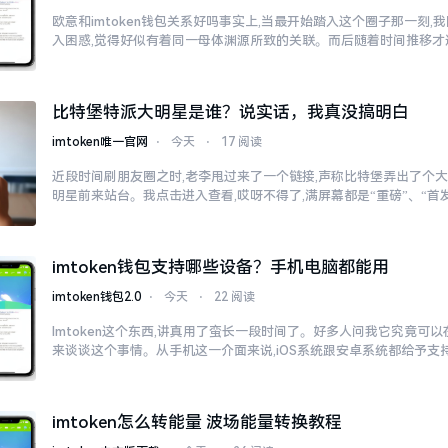
欧意和imtoken钱包关系好吗事实上,当最开始踏入这个圈子那一刻
入困惑,觉得好似有着同一母体渊源所致的关联。而后随着时间推移才
比特堡特派大明星是谁？说实话，我真没搞明白
imtoken唯一官网
⋅
今天
⋅
17 阅读
近段时间刷朋友圈之时,老李甩过来了一个链接,声称比特堡弄出了个大
明星前来站台。我点击进入查看,哎呀不得了,满屏幕都是“重磅”、“首发
imtoken钱包支持哪些设备？手机电脑都能用
imtoken钱包2.0
⋅
今天
⋅
22 阅读
Imtoken这个东西,讲真用了蛮长一段时间了。好多人问我它究竟可
来谈谈这个事情。从手机这一介面来说,iOS系统跟安卓系统都给予支
imtoken怎么转能量 波场能量转换教程