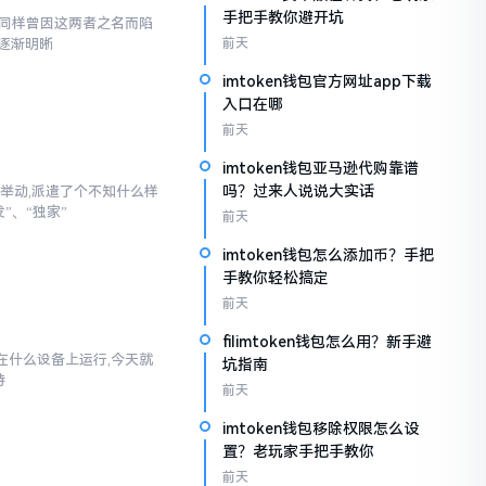
手把手教你避开坑
,我同样曾因这两者之名而陷
逐渐明晰
前天
imtoken钱包官方网址app下载
入口在哪
前天
imtoken钱包亚马逊代购靠谱
吗？过来人说说大实话
举动,派遣了个不知什么样
”、“独家”
前天
imtoken钱包怎么添加币？手把
手教你轻松搞定
前天
filimtoken钱包怎么用？新手避
以在什么设备上运行,今天就
坑指南
持
前天
imtoken钱包移除权限怎么设
置？老玩家手把手教你
前天