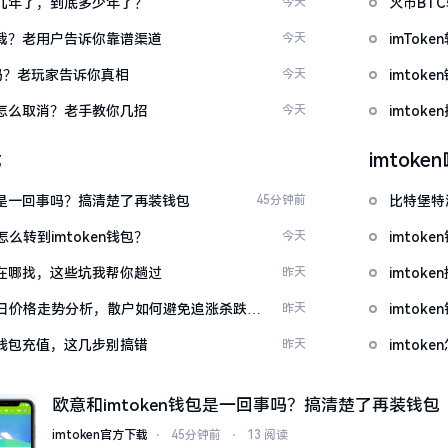
了好几年了，到底多少年了？
今天
火币BT
么下载？老用户告诉你靠谱渠道
今天
imTo
u吗？老玩家告诉你真相
今天
imto
代付怎么取消？老手教你几招
今天
imtok
载
imtok
钱包是一回事吗？搞清楚了再装钱包
45分钟前
比特堡特
么转到imtoken钱包？
今天
imtok
源吧在哪找，这些坑我帮你趟过
昨天
imto
日价格走势分析，散户如何避免追涨杀跌被
昨天
imtok
en钱包充值，这几步别搞错
昨天
imto
欧意和imtoken钱包是一回事吗？搞清楚了再装钱包
imtoken官方下载
⋅
45分钟前
⋅
13 阅读