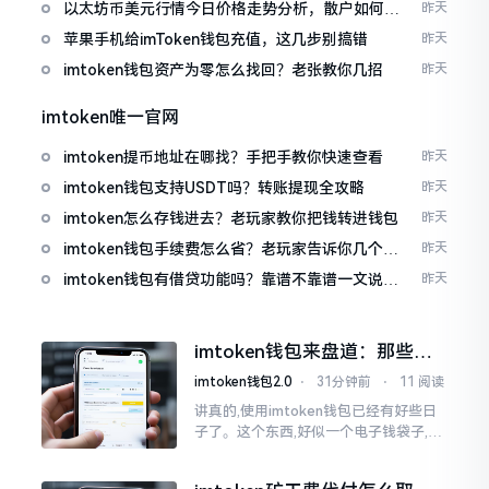
以太坊币美元行情今日价格走势分析，散户如何避
昨天
免追涨杀跌被套牢
苹果手机给imToken钱包充值，这几步别搞错
昨天
imtoken钱包资产为零怎么找回？老张教你几招
昨天
imtoken唯一官网
imtoken提币地址在哪找？手把手教你快速查看
昨天
imtoken钱包支持USDT吗？转账提现全攻略
昨天
imtoken怎么存钱进去？老玩家教你把钱转进钱包
昨天
imtoken钱包手续费怎么省？老玩家告诉你几个实
昨天
在招
imtoken钱包有借贷功能吗？靠谱不靠谱一文说清
昨天
楚
imtoken钱包来盘道：那些踩
过的坑和保命招
imtoken钱包2.0
⋅
31分钟前
⋅
11 阅读
讲真的,使用imtoken钱包已经有好些日
子了。这个东西,好似一个电子钱袋子,里
面装着你那些数字资产。有的人使用起
来一帆风顺、毫无阻碍,有的人使用起来