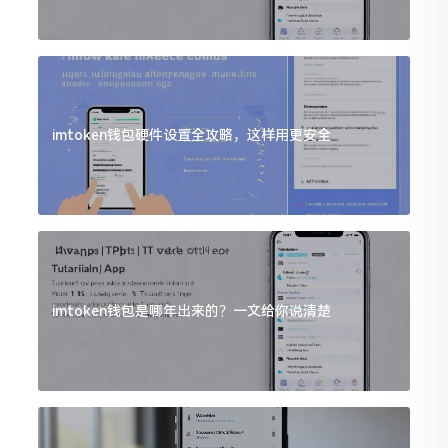
imtoken钱包硬件设置全攻略，这样用更安全
imtoken钱包是哪年出来的？一文给你说清楚