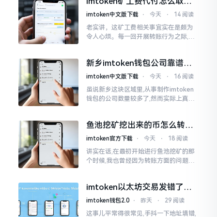
imtoken矿工费代付怎么取
却提心吊胆、神经紧绷。
消？老手教你几招
imtoken中文版下载
⋅
今天
⋅
14 阅读
老实讲，这矿工费相关事宜实在是颇为
令人心烦。每一回开展转账行为之际,就
好比投身于抽奖活动那样,压根没办法晓
得紧接着的下一秒会扣掉多少手续费。
新乡imtoken钱包公司靠谱
时隔多年
吗？普通人怎么避坑
imtoken中文版下载
⋅
今天
⋅
16 阅读
虽说新乡这块区域里,从事制作imtoken
钱包的公司数量较多了,然而实际上真正
值得信赖靠谱的却没几个。友人先前寻
觅过一家公司,表示那家公司声称能够给
鱼池挖矿挖出来的币怎么转到
予协助进行操作的
imtoken钱包？
imtoken官方下载
⋅
今天
⋅
18 阅读
讲实在话,在最初开始进行鱼池挖矿的那
个时候,我也曾经因为转账方面的问题而
被卡住了好多次。挖出来的矿币堆积在
了鱼池账户之中,看起来的确让人感觉颇
imtoken以太坊交易发错了咋
为畅快
整？取消方法告诉你
imtoken钱包2.0
⋅
昨天
⋅
29 阅读
这事儿平常得很常见,手抖一下地址填错,