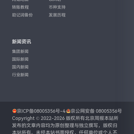
转账教程
币种支持
助记词备份
发展历程
新闻资讯
集团新闻
国际新闻
国内新闻
行业新闻
京ICP备08005356号-4
京公网安备 08005356号
Copyright © 2022-2026 版权所有
北京周报
本站所
发布的文章内容均为原创整理与独立撰写，版权归
本站所有。未经本站书面授权，任何单位或个人不