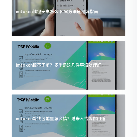
imtoken钱包安卓怎么下 官方渠道避坑指南
imtoken提不了币？多半是这几件事没处理好
imtoken冷钱包能量怎么搞？过来人告诉你门道