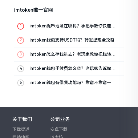
imtoken唯一官网
imtoken提币地址在哪找？手把手教你快速查
看
imtoken钱包支持USDT吗？转账提现全攻略
imtoken怎么存钱进去？老玩家教你把钱转进
钱包
imtoken钱包手续费怎么省？老玩家告诉你几
个实在招
imtoken钱包有借贷功能吗？靠谱不靠谱一文
说清楚
关于我们
公司业务
下载渠道
安卓下载
网站地图
以太坊