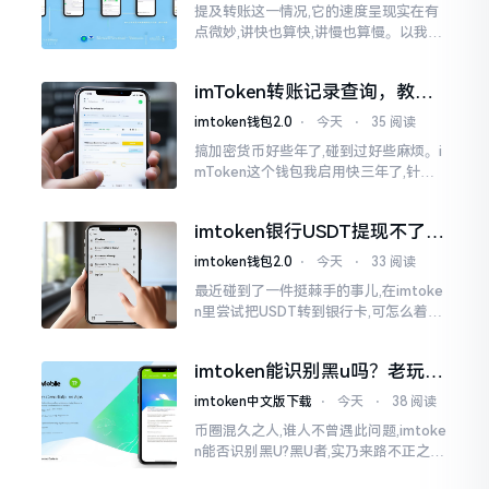
提及转账这一情况,它的速度呈现实在有
点微妙,讲快也算快,讲慢也算慢。以我从
火币提取BTC至imToken这件事情来讲,
正常状况下30分钟到2小时就能达成到
imToken转账记录查询，教你
账。可是
正确查看方法
imtoken钱包2.0
⋅
今天
⋅
35 阅读
搞加密货币好些年了,碰到过好些麻烦。i
mToken这个钱包我启用快三年了,针对
转账记录查询这事儿,老是有人前来咨询
官网位置在哪儿。事实上,最初接触之际
imtoken银行USDT提现不了？
我也疑惑过一阵子
这几个法子能帮你搞定
imtoken钱包2.0
⋅
今天
⋅
33 阅读
最近碰到了一件挺棘手的事儿,在imtoke
n里尝试把USDT转到银行卡,可怎么着都
没法成功提现,可以想见,其间是经历了一
阵子的颠折与腾磨。没想到前前后后这
imtoken能识别黑u吗？老玩家
么时长
告诉你真相
imtoken中文版下载
⋅
今天
⋅
38 阅读
币圈混久之人,谁人不曾遇此问题,imtoke
n能否识别黑U?黑U者,实乃来路不正之钱
耳,或涉诈骗关联某一些,或有洗钱相关某