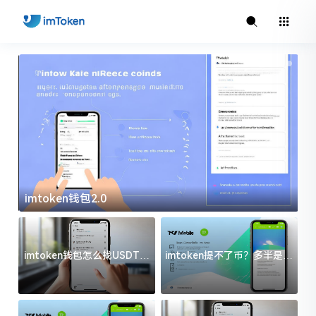
imtoken钱包2.0
i
imtoken钱包怎么找USDT地
imtoken提不了币？多半是这
址？三步搞定不踩坑
几件事没处理好