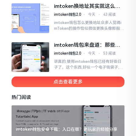
一类,诸多之人害怕收黑U致己惹于麻烦
imtoken换地址其实就这么回
事
imtoken钱包2.0
⋅
今天
⋅
43 阅读
imtoken钱包怎么更换地址众多人觉得i
mToken的操作恰似微信更换头像那般简
便,唯有直接点一下便可轻易完成。可是
实际情形并非这样,imToken的地址是依
imtoken钱包来盘道：那些踩
据助记词来生成的,通俗讲
过的坑和保命招
imtoken钱包2.0
⋅
今天
⋅
53 阅读
讲真的,使用imtoken钱包已经有好些日
子了。这个东西,好似一个电子钱袋子,里
面装着你那些数字资产。有的人使用起
来一帆风顺、毫无阻碍,有的人使用起来
点击查看更多
却提心吊胆、神经紧绷。
热门阅读
imtoken钱包安卓下载：入口在哪？老玩家的经验分享