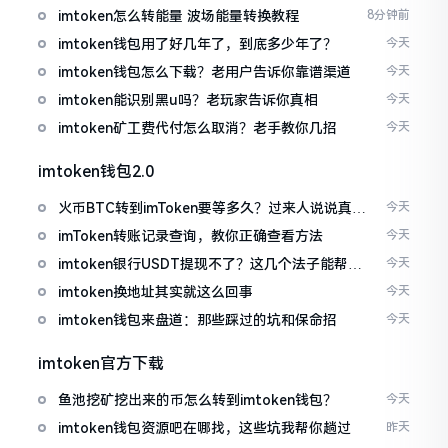
imtoken怎么转能量 波场能量转换教程
8分钟前
imtoken钱包用了好几年了，到底多少年了？
今天
imtoken钱包怎么下载？老用户告诉你靠谱渠道
今天
imtoken能识别黑u吗？老玩家告诉你真相
今天
imtoken矿工费代付怎么取消？老手教你几招
今天
imtoken钱包2.0
火币BTC转到imToken要等多久？过来人说说真实
今天
情况
imToken转账记录查询，教你正确查看方法
今天
imtoken银行USDT提现不了？这几个法子能帮你
今天
搞定
imtoken换地址其实就这么回事
今天
imtoken钱包来盘道：那些踩过的坑和保命招
今天
imtoken官方下载
鱼池挖矿挖出来的币怎么转到imtoken钱包？
今天
imtoken钱包资源吧在哪找，这些坑我帮你趟过
昨天