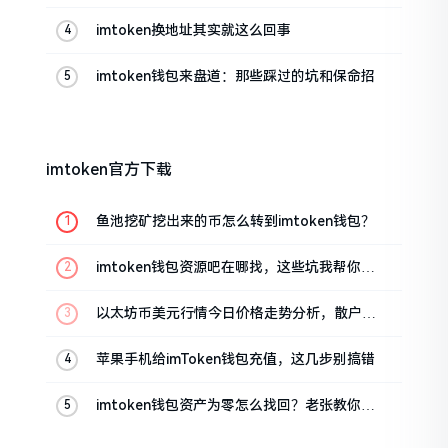
帮你搞定
imtoken换地址其实就这么回事
imtoken钱包来盘道：那些踩过的坑和保命招
imtoken官方下载
鱼池挖矿挖出来的币怎么转到imtoken钱包？
imtoken钱包资源吧在哪找，这些坑我帮你趟
过
以太坊币美元行情今日价格走势分析，散户如
何避免追涨杀跌被套牢
苹果手机给imToken钱包充值，这几步别搞错
imtoken钱包资产为零怎么找回？老张教你几
招