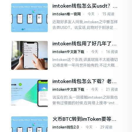
施与波场相关转账特定TRC-20代币之举
imtoken钱包怎么买usdt？老
手教你简单三步搞定
imtoken唯一官网
⋅
今天
⋅
15 阅读
近期好多友人问我,imtoken之中要怎样
去弄USDT。说实话,此物对于刚涉足币
圈之人而言着实有些让人发懵。USDT是
泰达币,跟美元以1:1挂钩
imtoken钱包用了好几年了，
到底多少年了？
imtoken中文版下载
⋅
今天
⋅
16 阅读
Imtoken这个东西,讲真呢我不太能确切
记得是哪一年问世开始有的,不过大概在
2016年、2017年那个时候就开始活跃
变得热门起来了,一直到现如今大概差不
imtoken钱包怎么下载？老用
多快要十年的时间了。
户告诉你靠谱渠道
imtoken中文版下载
⋅
今天
⋅
21 阅读
说实在的,头一回接触imtoken之际我也
曾有过懵圈的时候,在网络上搜寻“imtok
en钱包下载app网站”,冒出来的链接各式
各样,难以分辨真假,我自己就遭遇过麻烦
火币BTC转到imToken要等多
久？过来人说说真实情况
imtoken钱包2.0
⋅
今天
⋅
29 阅读