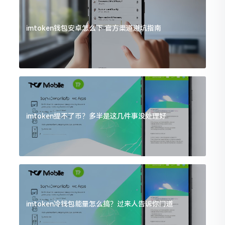
imtoken钱包安卓怎么下 官方渠道避坑指南
imtoken提不了币？多半是这几件事没处理好
imtoken冷钱包能量怎么搞？过来人告诉你门道