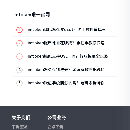
imtoken唯一官网
imtoken钱包怎么买usdt？老手教你简单三步
搞定
imtoken提币地址在哪找？手把手教你快速查
看
imtoken钱包支持USDT吗？转账提现全攻略
imtoken怎么存钱进去？老玩家教你把钱转进
钱包
imtoken钱包手续费怎么省？老玩家告诉你几
个实在招
关于我们
公司业务
下载渠道
安卓下载