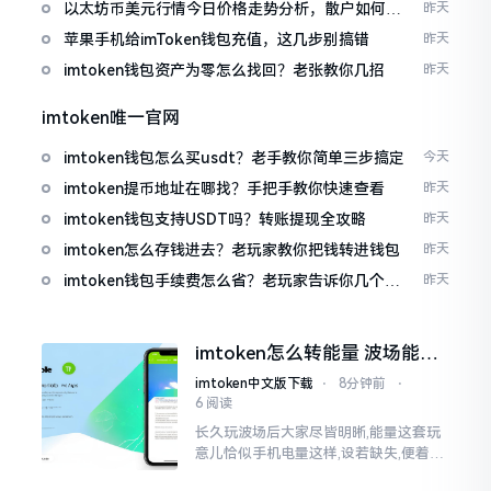
以太坊币美元行情今日价格走势分析，散户如何避
昨天
免追涨杀跌被套牢
苹果手机给imToken钱包充值，这几步别搞错
昨天
imtoken钱包资产为零怎么找回？老张教你几招
昨天
imtoken唯一官网
imtoken钱包怎么买usdt？老手教你简单三步搞定
今天
imtoken提币地址在哪找？手把手教你快速查看
昨天
imtoken钱包支持USDT吗？转账提现全攻略
昨天
imtoken怎么存钱进去？老玩家教你把钱转进钱包
昨天
imtoken钱包手续费怎么省？老玩家告诉你几个实
昨天
在招
imtoken怎么转能量 波场能量
转换教程
imtoken中文版下载
⋅
8分钟前
⋅
6 阅读
长久玩波场后大家尽皆明晰,能量这套玩
意儿恰似手机电量这样,设若缺失,便着实
关乎任何事项也难以做成。不论旨在实