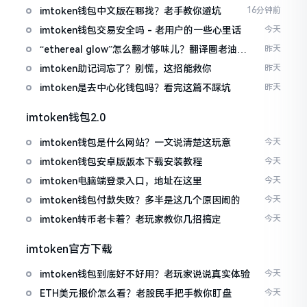
imtoken钱包中文版在哪找？老手教你避坑
16分钟前
imtoken钱包交易安全吗 - 老用户的一些心里话
今天
“ethereal glow”怎么翻才够味儿？翻译圈老油条
昨天
的私房话
imtoken助记词忘了？别慌，这招能救你
昨天
imtoken是去中心化钱包吗？看完这篇不踩坑
昨天
imtoken钱包2.0
imtoken钱包是什么网站？一文说清楚这玩意
今天
imtoken钱包安卓版版本下载安装教程
今天
imtoken电脑端登录入口，地址在这里
今天
imtoken钱包付款失败？多半是这几个原因闹的
今天
imtoken转币老卡着？老玩家教你几招搞定
今天
imtoken官方下载
imtoken钱包到底好不好用？老玩家说说真实体验
今天
ETH美元报价怎么看？老股民手把手教你盯盘
今天