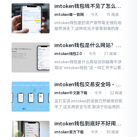
搜索“imtoken钱包官网中文版”,会跳出
imtoken钱包钱不见了怎么
许许多多的链接
办？老用户手把手教你找回
imtoken唯一官网
⋅
今天
⋅
15 阅读
imtoken钱包里的资产居然毫无预兆地
陡然消失了,这种状况不管落到谁的身上,
只怕都会心急如焚。我有个朋友就在前
些日子碰到了这样的事,当他满心忐忑地
imtoken钱包是什么网站？一
打开钱包查看时
文说清楚这玩意
imtoken钱包2.0
⋅
今天
⋅
21 阅读
imtoken钱包是什么网站当你脑海中浮
现出“imtoken钱包”这一词汇并予以索求
之时,内心所想往往不外乎“此物究竟是何
种平台”。事实上,初次听闻imtoken之际,
imtoken钱包交易安全吗 - 老
我也曾短暂错愕
用户的一些心里话
imtoken中文版下载
⋅
今天
⋅
22 阅读
实打实讲,imtoken的话我已然使用好些
年了,这东西安全与否,取决于你运用的方
式。钱包自身不存在问题,然而众多人之
所以失败,在于贪图便宜以及偷懒。我目
imtoken钱包到底好不好用？
睹过非常多的人
老玩家说说真实体验
imtoken官方下载
⋅
今天
⋅
30 阅读