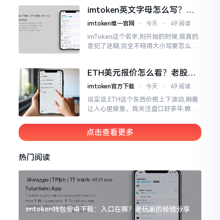
而有时想要就着大屏幕瞧瞧资产状况,那
imtoken英文字母怎么写？正
就得去寻觅电脑端的入口。
确拼写看这里
imtoken唯一官网
⋅
今天
⋅
49 阅读
imToken这个名字,刚开始的时候,我真的
是犯了迷糊,完全不晓得大小写要怎么去
处置。在网络上搜寻了一阵后,发觉各种
各样的写法都有,有的写成IMTOKEN
ETH美元报价怎么看？老股民
手把手教你盯盘
imtoken官方下载
⋅
今天
⋅
49 阅读
说实话,ETH这个东西价格上下波动,瞅着
让人心里疲惫。我关注盘口好多年,瞧见
好多人询问“eth美元报价”,实际上重点并
非价格自身,而是你怎样去看待、如何做
点击查看更多
判断。
热门阅读
imtoken钱包安卓下载：入口在哪？老玩家的经验分享