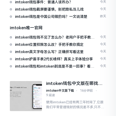
imtoken钱包事件：普通人该咋办？
今天
imtoken钱包截屏要谨慎，别把隐私当儿戏
今天
imtoken钱包是中国公司做的吗？一文说清楚
昨天
imtoken唯一官网
imtoken钱包钱不见了怎么办？老用户手把手教你
今天
找回
imtoken位置权限怎么改？手把手教你搞定
今天
imtoken英文字母怎么写？正确拼写看这里
今天
imtoken护盾手表2代长啥样？真实上手体验分享
今天
imtoken钱包和imtoken到底是不是一回事？看完
今天
就懂了
imtoken钱包中文版在哪找？
老手教你避坑
imtoken中文版下载
⋅
16分钟前
⋅
9 阅读
使用imtoken已经有两三年时间了,它跟
我们平常管理钱财的情况差不多,只不过
它是用于管理数字资产的。然而在网上