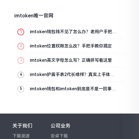
imtoken唯一官网
imtoken钱包钱不见了怎么办？老用户手把手
教你找回
imtoken位置权限怎么改？手把手教你搞定
imtoken英文字母怎么写？正确拼写看这里
imtoken护盾手表2代长啥样？真实上手体验
分享
imtoken钱包和imtoken到底是不是一回事？
看完就懂了
关于我们
公司业务
下载渠道
安卓下载