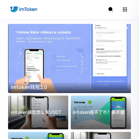
imtoken钱包2.0
i
imtoken钱包怎么找USDT地
imtoken提不了币？多半是这
址？三步搞定不踩坑
几件事没处理好