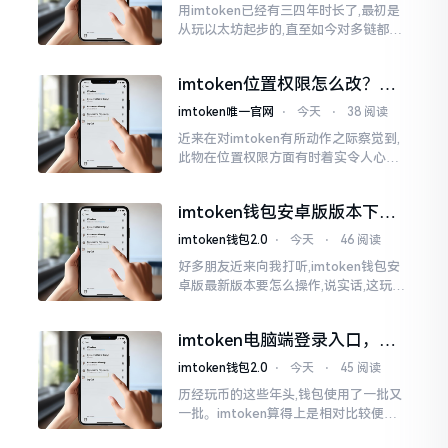
用imtoken已经有三四年时长了,最初是
从玩以太坊起步的,直至如今对多链都有
涉及,也可算是个老使用者了,讲真，imto
ken这玩意儿就好像一个数字钱袋子
imtoken位置权限怎么改？手
把手教你搞定
imtoken唯一官网
⋅
今天
⋅
38 阅读
近来在对imtoken有所动作之际察觉到,
此物在位置权限方面有时着实令人心生
烦闷之感。开启app之际提示定位出现故
障情况,致使我呈现出一脸茫然不知所措
imtoken钱包安卓版版本下载
的模样
安装教程
imtoken钱包2.0
⋅
今天
⋅
46 阅读
好多朋友近来向我打听,imtoken钱包安
卓版最新版本要怎么操作,说实话,这玩意
儿要是熟练掌握了,还挺方便的。我用它
都快两年了,从1.8版本一直跟到现在的2.
imtoken电脑端登录入口，地
0版本
址在这里
imtoken钱包2.0
⋅
今天
⋅
45 阅读
历经玩币的这些年头,钱包使用了一批又
一批。imtoken算得上是相对比较便于
使用的，在手机上运用起来没有问题,然