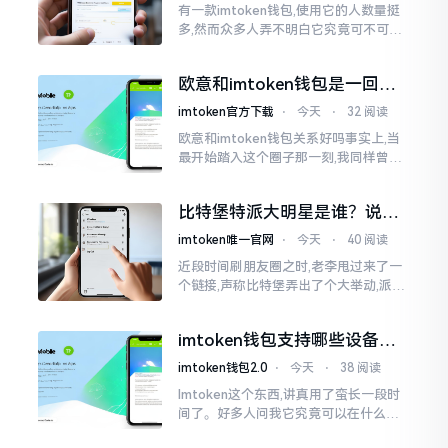
有一款imtoken钱包,使用它的人数量挺
多,然而众多人弄不明白它究竟可不可以
进行交易。说实话,此问题问得很实在。
钱包和交易所原本就是不同的事物,像是
欧意和imtoken钱包是一回事
存钱罐与菜市场那般
吗？搞清楚了再装钱包
imtoken官方下载
⋅
今天
⋅
32 阅读
欧意和imtoken钱包关系好吗事实上,当
最开始踏入这个圈子那一刻,我同样曾因
这两者之名而陷入困惑,觉得好似有着同
一母体渊源所致的关联。而后随着时间
比特堡特派大明星是谁？说实
推移才逐渐明晰
话，我真没搞明白
imtoken唯一官网
⋅
今天
⋅
40 阅读
近段时间刷朋友圈之时,老李甩过来了一
个链接,声称比特堡弄出了个大举动,派遣
了个不知什么样明星前来站台。我点击
进入查看,哎呀不得了,满屏幕都是“重
imtoken钱包支持哪些设备？
磅”、“首发”、“独家”
手机电脑都能用
imtoken钱包2.0
⋅
今天
⋅
38 阅读
Imtoken这个东西,讲真用了蛮长一段时
间了。好多人问我它究竟可以在什么设
备上运行,今天就来谈谈这个事情。从手