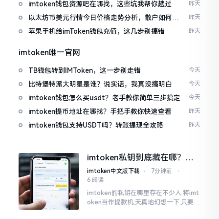
imtoken钱包资源吧在哪找，这些坑我帮你趟过
昨天
以太坊币美元行情今日价格走势分析，散户如何避
昨天
免追涨杀跌被套牢
苹果手机给imToken钱包充值，这几步别搞错
昨天
imtoken唯一官网
TB钱包转到IMToken，这一步别走错
今天
比特堡特派大明星是谁？说实话，我真没搞明白
今天
imtoken钱包怎么买usdt？老手教你简单三步搞定
今天
imtoken提币地址在哪找？手把手教你快速查看
昨天
imtoken钱包支持USDT吗？转账提现全攻略
昨天
imtoken私钥到底藏在哪？别
慌，找对地方才安心
imtoken中文版下载
⋅
7分钟前
⋅
6 阅读
imtoken的私钥在哪里存在不少人,将imt
oken当作提款机,天真地幻想一下,只要把
密码输入进去了事情就会顺顺利利的。