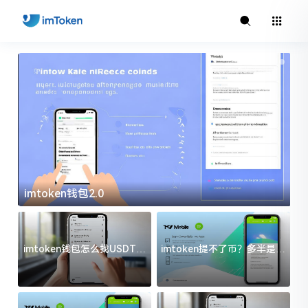
imtoken钱包2.0
i
imtoken钱包怎么找USDT地
imtoken提不了币？多半是这
址？三步搞定不踩坑
几件事没处理好