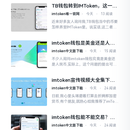
然而,实际并不如此
TB钱包转到IMToken，这一步
别走错
imtoken唯一官网
⋅
今天
⋅
13 阅读
近来好多友人询问我,TB钱包当中的币要
怎样弄至IMToken里。说实话,这二者皆
是钱包,并无什么高低贵贱之分,然而在操
作方面的确得细致些。好多人转着转着
imtoken钱包是美金还是人民
就迷糊了
币？其实它是个“多面手”
imtoken中文版下载
⋅
今天
⋅
15 阅读
不少人询问imtoken钱包究竟是美金还
是人民币,实际上，这个问题的提出可谓
是有些“外行人”的意味了。imtoken根本
就不会去发行属于自身的货币,它仅仅是
imtoken宣传视频大全集下
一个“钱包”而已
载，新手看完就懂怎么用
imtoken中文版下载
⋅
今天
⋅
24 阅读
日前,我心里头琢磨着打算去折腾那加密
货币,有个朋友,就热心给我推荐了imTok
en,还着重讲这可是个老资格的钱包哩。
之后,我去到网上搜索了一番,嘿
imtoken钱包能不能交易？一
文说清楚
imtoken中文版下载
⋅
今天
⋅
24 阅读