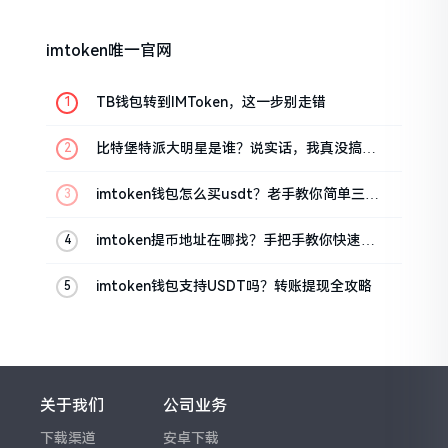
imtoken唯一官网
TB钱包转到IMToken，这一步别走错
比特堡特派大明星是谁？说实话，我真没搞明
白
imtoken钱包怎么买usdt？老手教你简单三步
搞定
imtoken提币地址在哪找？手把手教你快速查
看
imtoken钱包支持USDT吗？转账提现全攻略
关于我们
公司业务
下载渠道
安卓下载