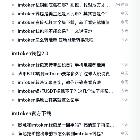
imtoken私钥到底藏在哪？别慌，找对地方才安
7分钟前
心
imtoken钱包是美金还是人民币？其实它是个“多
今天
面手”
imtoken宣传视频大全集下载，新手看完就懂怎么
今天
用
imtoken钱包能不能交易？一文说清楚
今天
imtoken怎么转能量 波场能量转换教程
今天
imtoken钱包2.0
imtoken钱包支持哪些设备？手机电脑都能用
今天
火币BTC转到imToken要等多久？过来人说说真实
今天
情况
imToken转账记录查询，教你正确查看方法
今天
imtoken银行USDT提现不了？这几个法子能帮你
今天
搞定
imtoken换地址其实就这么回事
今天
imtoken官方下载
欧意和imtoken钱包是一回事吗？搞清楚了再装钱
今天
包
鱼池挖矿挖出来的币怎么转到imtoken钱包？
今天