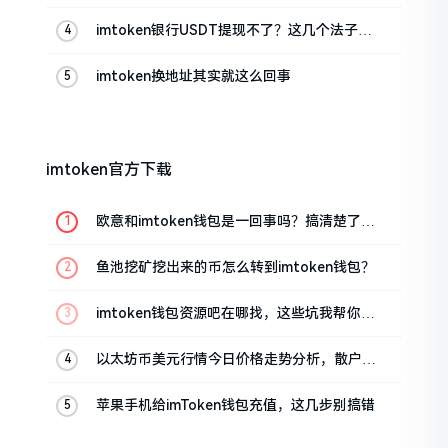
imtoken银行USDT提现不了？这几个法子能
帮你搞定
imtoken换地址其实就这么回事
imtoken官方下载
欧意和imtoken钱包是一回事吗？搞清楚了再
装钱包
鱼池挖矿挖出来的币怎么转到imtoken钱包？
imtoken钱包资源吧在哪找，这些坑我帮你趟
过
以太坊币美元行情今日价格走势分析，散户如
何避免追涨杀跌被套牢
苹果手机给imToken钱包充值，这几步别搞错