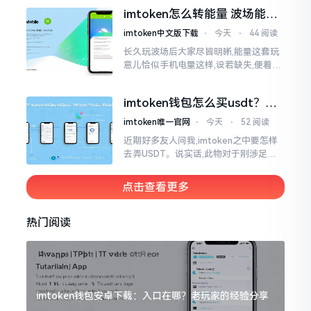
机这一介面来说,iOS系统跟安卓系统都
imtoken怎么转能量 波场能量
给予支持
转换教程
imtoken中文版下载
⋅
今天
⋅
44 阅读
长久玩波场后大家尽皆明晰,能量这套玩
意儿恰似手机电量这样,设若缺失,便着实
关乎任何事项也难以做成。不论旨在实
施与波场相关转账特定TRC-20代币之举
imtoken钱包怎么买usdt？老
手教你简单三步搞定
imtoken唯一官网
⋅
今天
⋅
52 阅读
近期好多友人问我,imtoken之中要怎样
去弄USDT。说实话,此物对于刚涉足币
圈之人而言着实有些让人发懵。USDT是
泰达币,跟美元以1:1挂钩
点击查看更多
热门阅读
imtoken钱包安卓下载：入口在哪？老玩家的经验分享