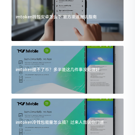
imtoken钱包安卓怎么下 官方渠道避坑指南
imtoken提不了币？多半是这几件事没处理好
imtoken冷钱包能量怎么搞？过来人告诉你门道