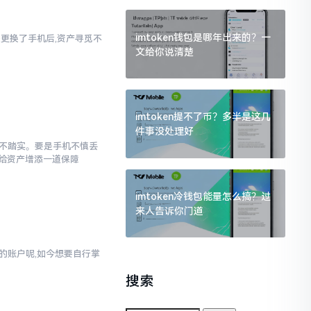
imtoken钱包是哪年出来的？一
者是更换了手机后,资产寻觅不
文给你说清楚
imtoken提不了币？多半是这几
件事没处理好
感觉不踏实。要是手机不慎丢
给资产增添一道保障
imtoken冷钱包能量怎么搞？过
来人告诉你门道
通的账户呢,如今想要自行掌
搜索