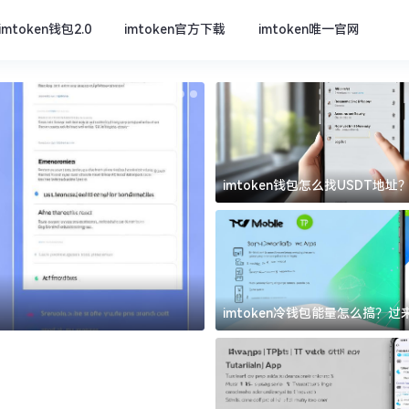
imtoken钱包2.0
imtoken官方下载
imtoken唯一官网
imtoken钱包怎么找USDT地
坑
imtoken官方下载
imtoken冷钱包能量怎么搞？
道