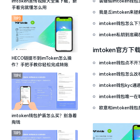
装错假imtoken
imtoken宣传视频大全集下载，新
手看完就懂怎么用
我是丘imtoken来
TOP3
imtoken钱包怎
imtoken私钥到
imtoken官方下
HECO链提币到imToken怎么操
imtoken钱包点
作？手把手教你轻松完成转账
imtoken钱包怎
TOP4
imtoken钱包ky
imtoken钱包唯
欧意和imtoken
imtoken钱包护盾怎么买？别急着
掏钱
TOP5