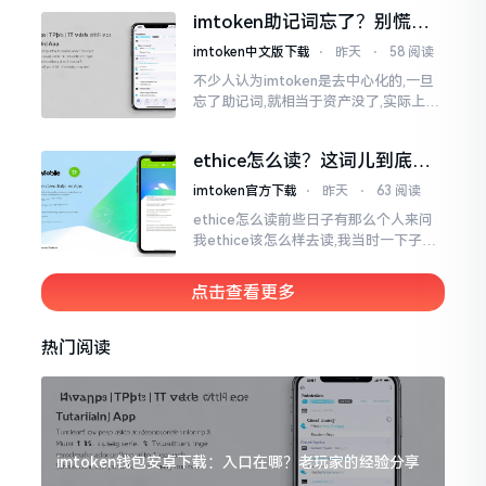
来,这款钱包乃中国团队打造,其创始人为
imtoken助记词忘了？别慌，
李鹏
这招能救你
imtoken中文版下载
⋅
昨天
⋅
58 阅读
不少人认为imtoken是去中心化的,一旦
忘了助记词,就相当于资产没了,实际上这
笔账不能如此来算,重点在于你的设备是
否还存在。假设你的手机没丢,且一直处
ethice怎么读？这词儿到底念
于网络连接状态
啥，别搞错了
imtoken官方下载
⋅
昨天
⋅
63 阅读
ethice怎么读前些日子有那么个人来问
我ethice该怎么样去读,我当时一下子就
愣住了,卡在那儿说不出话来。这个词瞅
着模样感觉像是ethics（伦理学）,不过
点击查看更多
呢拼写方面却少了一个字母
热门阅读
imtoken钱包安卓下载：入口在哪？老玩家的经验分享