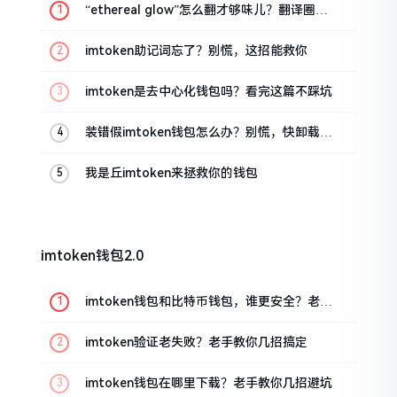
“ethereal glow”怎么翻才够味儿？翻译圈老
油条的私房话
imtoken助记词忘了？别慌，这招能救你
imtoken是去中心化钱包吗？看完这篇不踩坑
装错假imtoken钱包怎么办？别慌，快卸载，
这几招能救急
我是丘imtoken来拯救你的钱包
imtoken钱包2.0
imtoken钱包和比特币钱包，谁更安全？老玩
家来聊聊
imtoken验证老失败？老手教你几招搞定
imtoken钱包在哪里下载？老手教你几招避坑