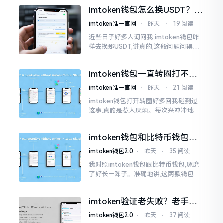
物。而实际上,这二者根本完完全全就是
imtoken钱包怎么换USDT？这
同一个物品
几种方法你得知道
imtoken唯一官网
⋅
昨天
⋅
19 阅读
近些日子好多人询问我,imtoken钱包咋
样去换那USDT,讲真的,这般问题问得很
是实在。咱们那些普通之人玩币,最为头
疼之事便是怎样把各类代币换成USDT
imtoken钱包一直转圈打不开
解决办法分享
imtoken唯一官网
⋅
昨天
⋅
21 阅读
imtoken钱包打开转圈好多回我碰到过
这事,真的是惹人厌烦。每次兴冲冲地开
启imtoken,那个圈就开始不住地转呀转,
仿若永远没有尽头一样。针对这种情形,
imtoken钱包和比特币钱包，
大家说法不尽相同
谁更安全？老玩家来聊聊
imtoken钱包2.0
⋅
昨天
⋅
35 阅读
我对照imtoken钱包跟比特币钱包,琢磨
了好长一阵子。准确地讲,这两款钱包我
都用过,它们各有独特特性。imtoken是
多链钱包,能支持多种数字货币,界面设计
imtoken验证老失败？老手教
挺美观
你几招搞定
imtoken钱包2.0
⋅
昨天
⋅
37 阅读