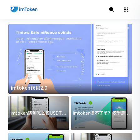
imtoken钱包2.0
i
imtoken钱包怎么找USDT地
imtoken提不了币？多半是这
址？三步搞定不踩坑
几件事没处理好