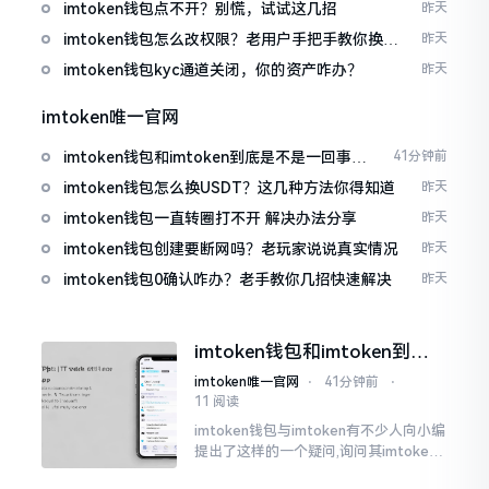
imtoken钱包点不开？别慌，试试这几招
昨天
imtoken钱包怎么改权限？老用户手把手教你换主
昨天
人
imtoken钱包kyc通道关闭，你的资产咋办？
昨天
imtoken唯一官网
imtoken钱包和imtoken到底是不是一回事？
41分钟前
看完就懂了
imtoken钱包怎么换USDT？这几种方法你得知道
昨天
imtoken钱包一直转圈打不开 解决办法分享
昨天
imtoken钱包创建要断网吗？老玩家说说真实情况
昨天
imtoken钱包0确认咋办？老手教你几招快速解决
昨天
imtoken钱包和imtoken到底
是不是一回事？看完就懂了
imtoken唯一官网
⋅
41分钟前
⋅
11 阅读
imtoken钱包与imtoken有不少人向小编
提出了这样的一个疑问,询问其imtoken
钱包与imtoken是不是属于不同一的事