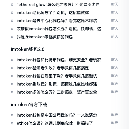
“ethereal glow”怎么翻才够味儿？翻译圈老油条
昨天
的私房话
imtoken助记词忘了？别慌，这招能救你
昨天
imtoken是去中心化钱包吗？看完这篇不踩坑
昨天
装错假imtoken钱包怎么办？别慌，快卸载，这几
昨天
招能救急
我是丘imtoken来拯救你的钱包
前天
imtoken钱包2.0
imtoken钱包和比特币钱包，谁更安全？老玩家来
昨天
聊聊
imtoken验证老失败？老手教你几招搞定
昨天
imtoken钱包在哪里下载？老手教你几招避坑
昨天
imtoken到账慢？别慌，搞懂这几点比啥都强
昨天
imtoken多签怎么弄？三步搞定，资产更安全
昨天
imtoken官方下载
imtoken钱包是中国公司做的吗？一文说清楚
昨天
ethice怎么读？这词儿到底念啥，别搞错了
昨天