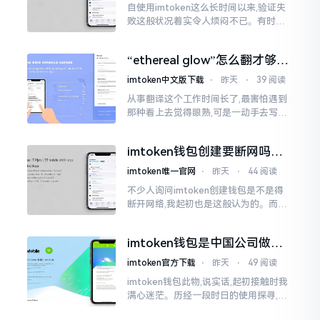
自使用imtoken这么长时间以来,验证失
败这般状况着实令人烦闷不已。有时急
切地想要进行转账操作,却偏偏卡在验证
那一流程环节,致使整个人的状态都低落
“ethereal glow”怎么翻才够味
至极点。
儿？翻译圈老油条的私房话
imtoken中文版下载
⋅
昨天
⋅
39 阅读
从事翻译这个工作时间长了,最害怕遇到
那种看上去觉得眼熟,可是一动手去写就
毫无头绪的词汇。“etherealglow”就是
很典型的例子。你去查阅词典
imtoken钱包创建要断网吗？
老玩家说说真实情况
imtoken唯一官网
⋅
昨天
⋅
44 阅读
不少人询问imtoken创建钱包是不是得
断开网络,我起初也是这般认为的。而后
使用了好些年才发觉,此种说法略微有些
夸张了。断网创建主要是为了防范中间
imtoken钱包是中国公司做的
人攻击
吗？一文说清楚
imtoken官方下载
⋅
昨天
⋅
49 阅读
imtoken钱包此物,说实话,起初接触时我
满心迷茫。历经一段时日的使用探寻,我
才渐渐揭开其面纱,明晰其实际状况。原