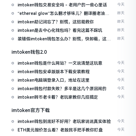
imtoken钱包交易安全吗 - 老用户的一些心里话
今天
“ethereal glow”怎么翻才够味儿？翻译圈老油条
昨天
的私房话
imtoken助记词忘了？别慌，这招能救你
昨天
imtoken是去中心化钱包吗？看完这篇不踩坑
昨天
装错假imtoken钱包怎么办？别慌，快卸载，这几
昨天
招能救急
imtoken钱包2.0
imtoken钱包是什么网站？一文说清楚这玩意
今天
imtoken钱包安卓版版本下载安装教程
今天
imtoken电脑端登录入口，地址在这里
今天
imtoken钱包付款失败？多半是这几个原因闹的
今天
imtoken转币老卡着？老玩家教你几招搞定
今天
imtoken官方下载
imtoken钱包到底好不好用？老玩家说说真实体验
今天
ETH美元报价怎么看？老股民手把手教你盯盘
今天