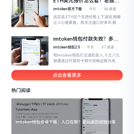
ETH美元报价怎么看？老股民
手把手教你盯盘
imtoken官方下载
⋅
今天
⋅
46 阅读
说实话,ETH这个东西价格上下波动,瞅着
让人心里疲惫。我关注盘口好多年,瞧见
好多人询问“eth美元报价”,实际上重点并
非价格自身,而是你怎样去看待、如何做
imtoken钱包付款失败？多半
判断。
是这几个原因闹的
imtoken钱包2.0
⋅
今天
⋅
57 阅读
和imtoken钱包打交道的友人,十之八九
都遭遇过付款时卡顿不流畅这颇为闹心
的状况。转账持续许久毫无反应,亦或是
直接弹出红色字体显示报错,情形令人焦
点击查看更多
急得连连跺脚。实际上讲
热门阅读
imtoken钱包安卓下载：入口在哪？老玩家的经验分享