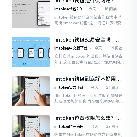
imtoken钱包是什么网站？一
打开钱包查看时
文说清楚这玩意
imtoken钱包2.0
⋅
今天
⋅
18 阅读
imtoken钱包是什么网站当你脑海中浮
现出“imtoken钱包”这一词汇并予以索求
之时,内心所想往往不外乎“此物究竟是何
种平台”。事实上,初次听闻imtoken之际,
imtoken钱包交易安全吗 - 老
我也曾短暂错愕
用户的一些心里话
imtoken中文版下载
⋅
今天
⋅
19 阅读
实打实讲,imtoken的话我已然使用好些
年了,这东西安全与否,取决于你运用的方
式。钱包自身不存在问题,然而众多人之
所以失败,在于贪图便宜以及偷懒。我目
imtoken钱包到底好不好用？
睹过非常多的人
老玩家说说真实体验
imtoken官方下载
⋅
今天
⋅
24 阅读
用imtoken已经有三四年时长了,最初是
从玩以太坊起步的,直至如今对多链都有
涉及,也可算是个老使用者了,讲真，imto
ken这玩意儿就好像一个数字钱袋子
imtoken位置权限怎么改？手
把手教你搞定
imtoken唯一官网
⋅
今天
⋅
35 阅读
近来在对imtoken有所动作之际察觉到,