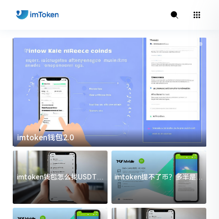
imtoken钱包2.0
i
imtoken钱包怎么找USDT地
imtoken提不了币？多半是这
址？三步搞定不踩坑
几件事没处理好