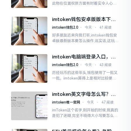
此物在位置权限方面有时着实令人心生
烦闷之感。开启app之际提示定位出现故
障情况,致使我呈现出一脸茫然不知所措
imtoken钱包安卓版版本下载
的模样
安装教程
imtoken钱包2.0
⋅
今天
⋅
41 阅读
好多朋友近来向我打听,imtoken钱包安
卓版最新版本要怎么操作,说实话,这玩意
儿要是熟练掌握了,还挺方便的。我用它
都快两年了,从1.8版本一直跟到现在的2.
imtoken电脑端登录入口，地
0版本
址在这里
imtoken钱包2.0
⋅
今天
⋅
43 阅读
历经玩币的这些年头,钱包使用了一批又
一批。imtoken算得上是相对比较便于
使用的，在手机上运用起来没有问题,然
而有时想要就着大屏幕瞧瞧资产状况,那
imtoken英文字母怎么写？正
就得去寻觅电脑端的入口。
确拼写看这里
imtoken唯一官网
⋅
今天
⋅
47 阅读
imToken这个名字,刚开始的时候,我真的
是犯了迷糊,完全不晓得大小写要怎么去
处置。在网络上搜寻了一阵后,发觉各种
各样的写法都有,有的写成IMTOKEN