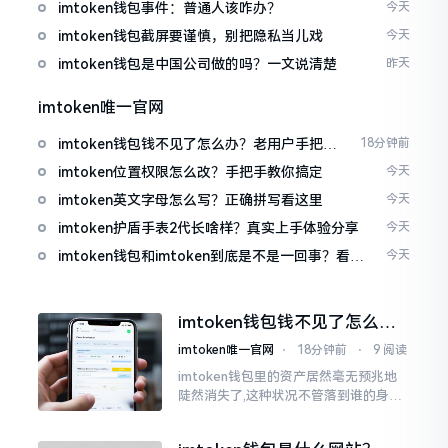
imtoken钱包事件：普通人该咋办？
今天
imtoken钱包截屏要谨慎，别把隐私当儿戏
今天
imtoken钱包是中国公司做的吗？一文说清楚
昨天
imtoken唯一官网
imtoken钱包钱不见了怎么办？老用户手把手
18分钟前
教你找回
imtoken位置权限怎么改？手把手教你搞定
今天
imtoken英文字母怎么写？正确拼写看这里
今天
imtoken护盾手表2代长啥样？真实上手体验分享
今天
imtoken钱包和imtoken到底是不是一回事？看完
今天
就懂了
imtoken钱包钱不见了怎么
办？老用户手把手教你找回
imtoken唯一官网
⋅
18分钟前
⋅
9 阅读
imtoken钱包里的资产居然毫无预兆地
陡然消失了,这种状况不管落到谁的身上,
只怕都会心急如焚。我有个朋友就在前
些日子碰到了这样的事,当他满心忐忑地