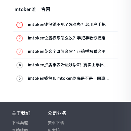
imtoken唯一官网
imtoken钱包钱不见了怎么办？老用户手把手
教你找回
imtoken位置权限怎么改？手把手教你搞定
imtoken英文字母怎么写？正确拼写看这里
imtoken护盾手表2代长啥样？真实上手体验
分享
imtoken钱包和imtoken到底是不是一回事？
看完就懂了
关于我们
公司业务
下载渠道
安卓下载
网站地图
以太坊