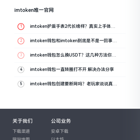
imtoken唯一官网
imtoken护盾手表2代长啥样？真实上手体验
分享
imtoken钱包和imtoken到底是不是一回事？
看完就懂了
imtoken钱包怎么换USDT？这几种方法你得
知道
imtoken钱包一直转圈打不开 解决办法分享
imtoken钱包创建要断网吗？老玩家说说真实
情况
关于我们
公司业务
下载渠道
安卓下载
网站地图
以太坊