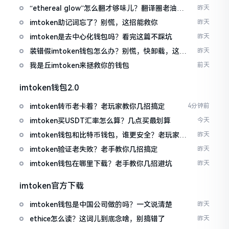
“ethereal glow”怎么翻才够味儿？翻译圈老油条
昨天
的私房话
imtoken助记词忘了？别慌，这招能救你
昨天
imtoken是去中心化钱包吗？看完这篇不踩坑
昨天
装错假imtoken钱包怎么办？别慌，快卸载，这几
昨天
招能救急
我是丘imtoken来拯救你的钱包
前天
imtoken钱包2.0
imtoken转币老卡着？老玩家教你几招搞定
4分钟前
imtoken买USDT汇率怎么算？几点买最划算
今天
imtoken钱包和比特币钱包，谁更安全？老玩家来
昨天
聊聊
imtoken验证老失败？老手教你几招搞定
昨天
imtoken钱包在哪里下载？老手教你几招避坑
昨天
imtoken官方下载
imtoken钱包是中国公司做的吗？一文说清楚
昨天
ethice怎么读？这词儿到底念啥，别搞错了
昨天