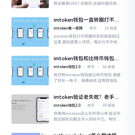
样去换那USDT,讲真的,这般问题问得很
是实在。咱们那些普通之人玩币,最为头
疼之事便是怎样把各类代币换成USDT
imtoken钱包一直转圈打不开
解决办法分享
imtoken唯一官网
⋅
昨天
⋅
34 阅读
imtoken钱包打开转圈好多回我碰到过
这事,真的是惹人厌烦。每次兴冲冲地开
启imtoken,那个圈就开始不住地转呀转,
仿若永远没有尽头一样。针对这种情形,
imtoken钱包和比特币钱包，
大家说法不尽相同
谁更安全？老玩家来聊聊
imtoken钱包2.0
⋅
昨天
⋅
46 阅读
我对照imtoken钱包跟比特币钱包,琢磨
了好长一阵子。准确地讲,这两款钱包我
都用过,它们各有独特特性。imtoken是
多链钱包,能支持多种数字货币,界面设计
imtoken验证老失败？老手教
挺美观
你几招搞定
imtoken钱包2.0
⋅
昨天
⋅
49 阅读
自使用imtoken这么长时间以来,验证失
败这般状况着实令人烦闷不已。有时急
切地想要进行转账操作,却偏偏卡在验证
那一流程环节,致使整个人的状态都低落