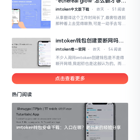
“ethereal glow”怎么翻才够味
至极点。
儿？翻译圈老油条的私房话
imtoken中文版下载
⋅
昨天
⋅
51 阅读
从事翻译这个工作时间长了,最害怕遇到
那种看上去觉得眼熟,可是一动手去写就
毫无头绪的词汇。“etherealglow”就是
很典型的例子。你去查阅词典
imtoken钱包创建要断网吗？
老玩家说说真实情况
imtoken唯一官网
⋅
昨天
⋅
54 阅读
不少人询问imtoken创建钱包是不是得
断开网络,我起初也是这般认为的。而后
使用了好些年才发觉,此种说法略微有些
夸张了。断网创建主要是为了防范中间
点击查看更多
人攻击
热门阅读
imtoken钱包安卓下载：入口在哪？老玩家的经验分享