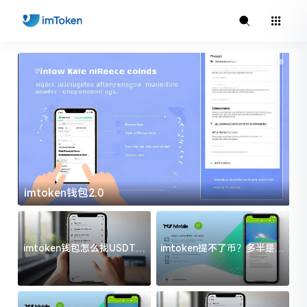
imtoken钱包2.0
i
imtoken钱包怎么找USDT地
imtoken提不了币？多半是这
址？三步搞定不踩坑
几件事没处理好