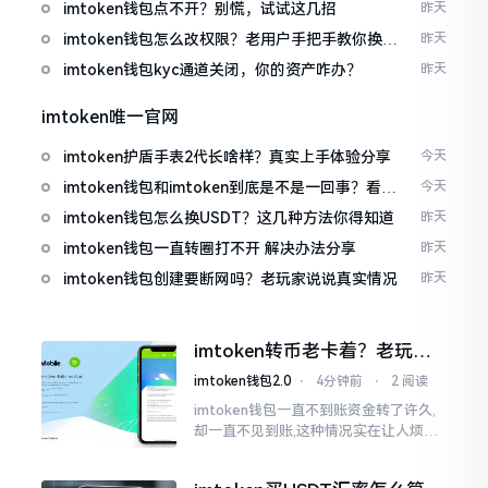
imtoken钱包点不开？别慌，试试这几招
昨天
imtoken钱包怎么改权限？老用户手把手教你换主
昨天
人
imtoken钱包kyc通道关闭，你的资产咋办？
昨天
imtoken唯一官网
imtoken护盾手表2代长啥样？真实上手体验分享
今天
imtoken钱包和imtoken到底是不是一回事？看完
今天
就懂了
imtoken钱包怎么换USDT？这几种方法你得知道
昨天
imtoken钱包一直转圈打不开 解决办法分享
昨天
imtoken钱包创建要断网吗？老玩家说说真实情况
昨天
imtoken转币老卡着？老玩家
教你几招搞定
imtoken钱包2.0
⋅
4分钟前
⋅
2 阅读
imtoken钱包一直不到账资金转了许久,
却一直不见到账,这种情况实在让人烦躁,
怒火中烧。我刚启用imtoken软件时,就
遇到过类似困扰,那时内心焦急,像被困在