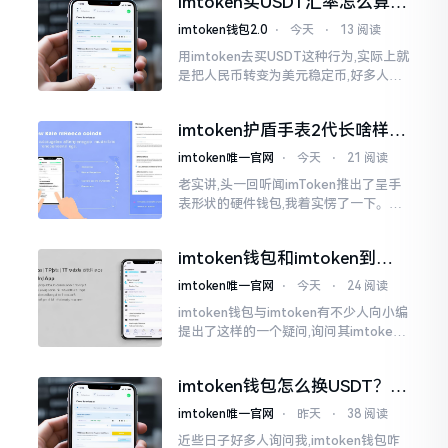
imtoken买USDT汇率怎么算？
热锅上的蚂蚁,慌乱无措。
几点买最划算
imtoken钱包2.0
⋅
今天
⋅
13 阅读
用imtoken去买USDT这种行为,实际上就
是把人民币转变为美元稳定币,好多人在
首次进行购买时都陷入了困惑状态,界面
之中有着大量的数字,汇率呈现出忽高忽
imtoken护盾手表2代长啥样？
低的状况
真实上手体验分享
imtoken唯一官网
⋅
今天
⋅
21 阅读
老实讲,头一回听闻imToken推出了呈手
表形状的硬件钱包,我着实愣了一下。在c
rypto圈子里,玩硬件钱包的人数量不少,
然而做成手表样式的着实不多见。
imtoken钱包和imtoken到底
是不是一回事？看完就懂了
imtoken唯一官网
⋅
今天
⋅
24 阅读
imtoken钱包与imtoken有不少人向小编
提出了这样的一个疑问,询问其imtoken
钱包与imtoken是不是属于不同一的事
物。而实际上,这二者根本完完全全就是
imtoken钱包怎么换USDT？这
同一个物品
几种方法你得知道
imtoken唯一官网
⋅
昨天
⋅
38 阅读
近些日子好多人询问我,imtoken钱包咋