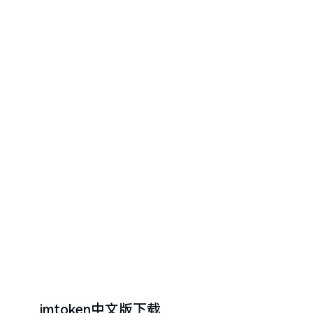
imtoken中文版下载