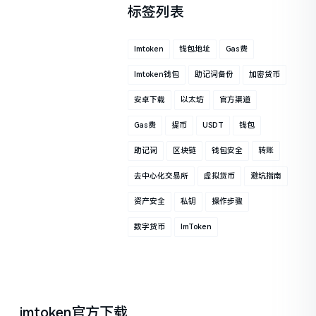
标签列表
Imtoken
钱包地址
Gas费
Imtoken钱包
助记词备份
加密货币
安卓下载
以太坊
官方渠道
Gas费
提币
USDT
钱包
助记词
区块链
钱包安全
转账
去中心化交易所
虚拟货币
避坑指南
资产安全
私钥
操作步骤
数字货币
ImToken
imtoken官方下载