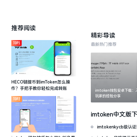
推荐阅读
精彩导读
TOP1
最新热门推荐
HECO链提币到imToken怎么操
作？手把手教你轻松完成转账
imtoken钱包安卓下载
玩家的经验分享
TOP2
imtoken中文版
imtokenkycb级认