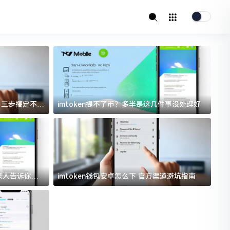
址？三步搞定不踩
imtoken提不了币？多半是这几件事没处理好
i
过来人告诉你门
imtoken钱包安卓怎么下 官方渠道避坑指南