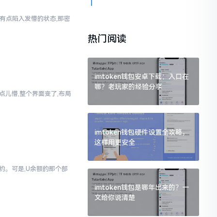
人有点陷入发懵的状态,那密
热门阅读
imtoken钱包安卓下载：入口在
哪？老玩家的经验分享
真有点儿懵,整个界面变了,布局
imtoken钱包硬件设置全攻略，
这样用更安全
简约。可是,U余额的那个部
imtoken钱包是哪年出来的？一
文给你说清楚