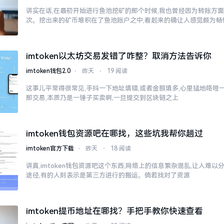
讲实在话,在最初开始进行鱼池挖矿的那个时候,我也曾经因为转账方
次。挖出来的矿币堆积在了鱼池账户之中,看起来的确让人感觉颇为畅
imtoken以太坊交易发错了咋整？取消方法告诉你
imtoken钱包2.0
⋅
昨天
⋅
19 阅读
这事儿平常得很常见,手抖一下地址填错,或者金额填多,心里猛地咯噔一下
那交易,本质乃是一锤子买卖啊,一旦提交到区块链之上
imtoken钱包资源吧在哪找，这些坑我帮你趟过
imtoken官方下载
⋅
昨天
⋅
18 阅读
讲真,imtoken钱包资源吧这个东西,网络上的信息繁杂混乱,让人难
途径,有的人则表示是第三方进行的搬运。倘若找对了资源
imtoken提币地址在哪找？手把手教你快速查看