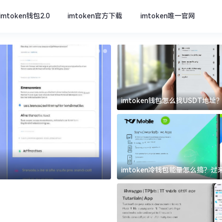
imtoken钱包2.0
imtoken官方下载
imtoken唯一官网
imtoken钱包怎么找USDT地
坑
imtoken官方下载
imtoken冷钱包能量怎么搞？
道