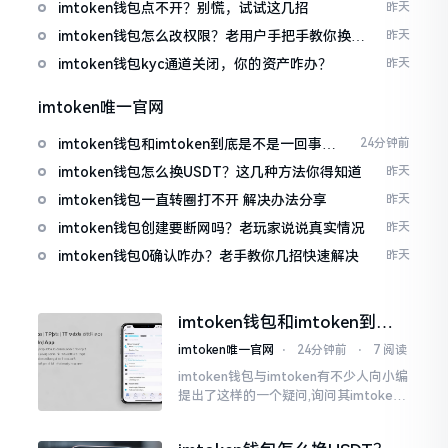
imtoken钱包点不开？别慌，试试这几招
昨天
imtoken钱包怎么改权限？老用户手把手教你换主
昨天
人
imtoken钱包kyc通道关闭，你的资产咋办？
昨天
imtoken唯一官网
imtoken钱包和imtoken到底是不是一回事？
24分钟前
看完就懂了
imtoken钱包怎么换USDT？这几种方法你得知道
昨天
imtoken钱包一直转圈打不开 解决办法分享
昨天
imtoken钱包创建要断网吗？老玩家说说真实情况
昨天
imtoken钱包0确认咋办？老手教你几招快速解决
昨天
imtoken钱包和imtoken到底
是不是一回事？看完就懂了
imtoken唯一官网
⋅
24分钟前
⋅
7 阅读
imtoken钱包与imtoken有不少人向小编
提出了这样的一个疑问,询问其imtoken
钱包与imtoken是不是属于不同一的事
物。而实际上,这二者根本完完全全就是