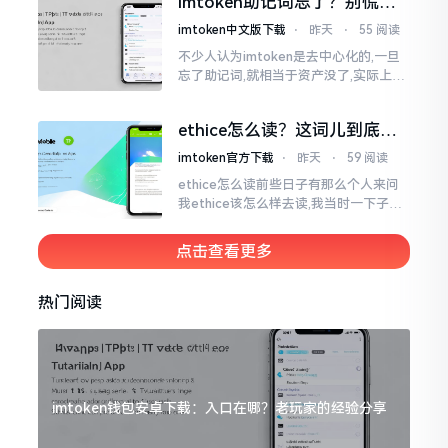
imtoken助记词忘了？别慌，
李鹏
这招能救你
imtoken中文版下载
⋅
昨天
⋅
55 阅读
不少人认为imtoken是去中心化的,一旦
忘了助记词,就相当于资产没了,实际上这
笔账不能如此来算,重点在于你的设备是
否还存在。假设你的手机没丢,且一直处
ethice怎么读？这词儿到底念
于网络连接状态
啥，别搞错了
imtoken官方下载
⋅
昨天
⋅
59 阅读
ethice怎么读前些日子有那么个人来问
我ethice该怎么样去读,我当时一下子就
愣住了,卡在那儿说不出话来。这个词瞅
着模样感觉像是ethics（伦理学）,不过
点击查看更多
呢拼写方面却少了一个字母
热门阅读
imtoken钱包安卓下载：入口在哪？老玩家的经验分享