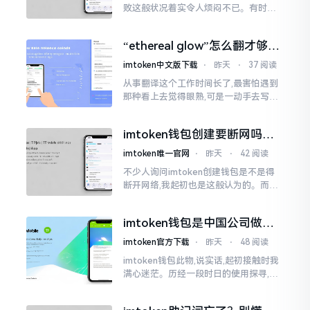
败这般状况着实令人烦闷不已。有时急
切地想要进行转账操作,却偏偏卡在验证
那一流程环节,致使整个人的状态都低落
“ethereal glow”怎么翻才够味
至极点。
儿？翻译圈老油条的私房话
imtoken中文版下载
⋅
昨天
⋅
37 阅读
从事翻译这个工作时间长了,最害怕遇到
那种看上去觉得眼熟,可是一动手去写就
毫无头绪的词汇。“etherealglow”就是
很典型的例子。你去查阅词典
imtoken钱包创建要断网吗？
老玩家说说真实情况
imtoken唯一官网
⋅
昨天
⋅
42 阅读
不少人询问imtoken创建钱包是不是得
断开网络,我起初也是这般认为的。而后
使用了好些年才发觉,此种说法略微有些
夸张了。断网创建主要是为了防范中间
imtoken钱包是中国公司做的
人攻击
吗？一文说清楚
imtoken官方下载
⋅
昨天
⋅
48 阅读
imtoken钱包此物,说实话,起初接触时我
满心迷茫。历经一段时日的使用探寻,我
才渐渐揭开其面纱,明晰其实际状况。原
来,这款钱包乃中国团队打造,其创始人为