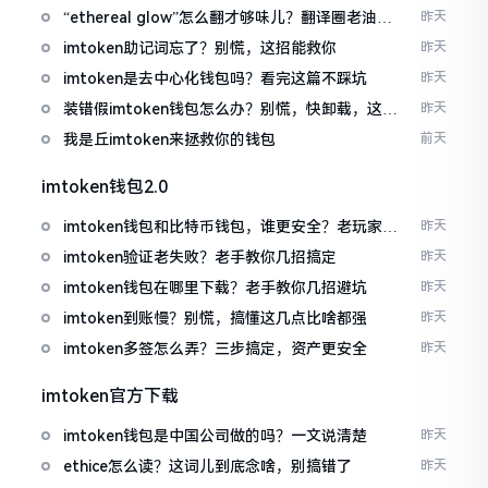
“ethereal glow”怎么翻才够味儿？翻译圈老油条
昨天
的私房话
imtoken助记词忘了？别慌，这招能救你
昨天
imtoken是去中心化钱包吗？看完这篇不踩坑
昨天
装错假imtoken钱包怎么办？别慌，快卸载，这几
昨天
招能救急
我是丘imtoken来拯救你的钱包
前天
imtoken钱包2.0
imtoken钱包和比特币钱包，谁更安全？老玩家来
昨天
聊聊
imtoken验证老失败？老手教你几招搞定
昨天
imtoken钱包在哪里下载？老手教你几招避坑
昨天
imtoken到账慢？别慌，搞懂这几点比啥都强
昨天
imtoken多签怎么弄？三步搞定，资产更安全
昨天
imtoken官方下载
imtoken钱包是中国公司做的吗？一文说清楚
昨天
ethice怎么读？这词儿到底念啥，别搞错了
昨天