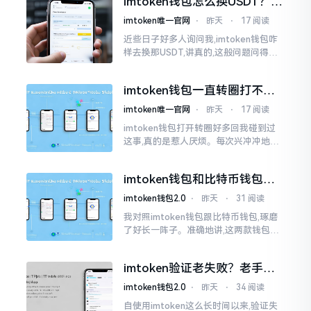
imtoken钱包怎么换USDT？这
同一个物品
几种方法你得知道
imtoken唯一官网
⋅
昨天
⋅
17 阅读
近些日子好多人询问我,imtoken钱包咋
样去换那USDT,讲真的,这般问题问得很
是实在。咱们那些普通之人玩币,最为头
疼之事便是怎样把各类代币换成USDT
imtoken钱包一直转圈打不开
解决办法分享
imtoken唯一官网
⋅
昨天
⋅
17 阅读
imtoken钱包打开转圈好多回我碰到过
这事,真的是惹人厌烦。每次兴冲冲地开
启imtoken,那个圈就开始不住地转呀转,
仿若永远没有尽头一样。针对这种情形,
imtoken钱包和比特币钱包，
大家说法不尽相同
谁更安全？老玩家来聊聊
imtoken钱包2.0
⋅
昨天
⋅
31 阅读
我对照imtoken钱包跟比特币钱包,琢磨
了好长一阵子。准确地讲,这两款钱包我
都用过,它们各有独特特性。imtoken是
多链钱包,能支持多种数字货币,界面设计
imtoken验证老失败？老手教
挺美观
你几招搞定
imtoken钱包2.0
⋅
昨天
⋅
34 阅读
自使用imtoken这么长时间以来,验证失