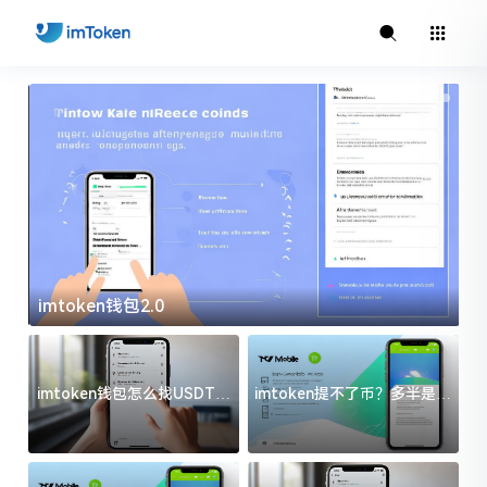
imtoken钱包2.0
i
imtoken钱包怎么找USDT地
imtoken提不了币？多半是这
址？三步搞定不踩坑
几件事没处理好