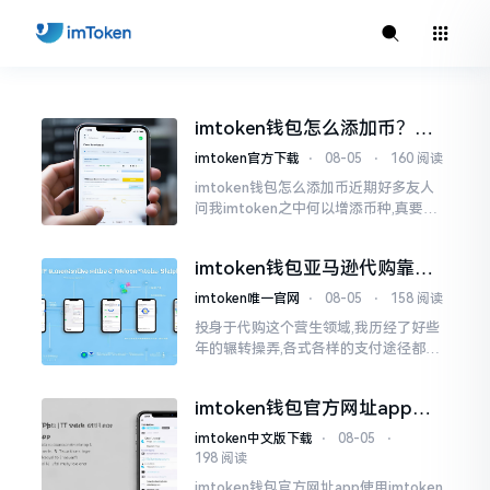
imtoken钱包怎么添加币？手
把手教你轻松搞定
imtoken官方下载
⋅
08-05
⋅
160 阅读
imtoken钱包怎么添加币近期好多友人
问我imtoken之中何以增添币种,真要说
起来这问题颇为习见,刚开始接触的人易
致困惑。我先前也向新手友人讲过,实际
imtoken钱包亚马逊代购靠谱
上操作起来并非那般繁杂,只是几个步骤
吗？过来人说说大实话
的事情。
imtoken唯一官网
⋅
08-05
⋅
158 阅读
投身于代购这个营生领域,我历经了好些
年的辗转操弄,各式各样的支付途径都曾
加以尝试。加密货币这种东西呀,倘若运
用得当那可真是妙不可言,要是运用不当
imtoken钱包官方网址app下
则极有可能将你坑得惨不忍睹
载入口在哪
imtoken中文版下载
⋅
08-05
⋅
198 阅读
imtoken钱包官方网址app使用imtoken