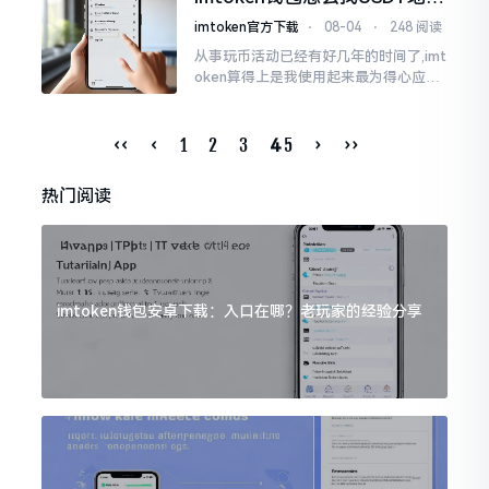
址？三步搞定不踩坑
imtoken官方下载
⋅
08-04
⋅
248 阅读
从事玩币活动已经有好几年的时间了,imt
oken算得上是我使用起来最为得心应手
的钱包当中的一个。好多人在刚刚开始
入门的时候,面对着布满整个屏幕的英文
界面感到茫然不知所措
‹‹
‹
1
2
3
5
›
››
4
热门阅读
imtoken钱包安卓下载：入口在哪？老玩家的经验分享