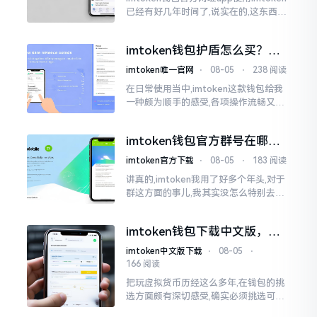
已经有好几年时间了,说实在的,这东西如
同手里的工具,用得顺手后就难以离开,然
而找对地方进行下载真的需要多长个心
imtoken钱包护盾怎么买？别
眼。
急着掏钱
imtoken唯一官网
⋅
08-05
⋅
238 阅读
在日常使用当中,imtoken这款钱包给我
一种颇为顺手的感受,各项操作流畅又便
捷,能很好地满足我的需求。然而,最近偶
然间听说它推出了一项名为“护盾”的服
imtoken钱包官方群号在哪
务
找？老玩家避坑指南
imtoken官方下载
⋅
08-05
⋅
183 阅读
讲真的,imtoken我用了好多个年头,对于
群这方面的事儿,我其实没怎么特别去在
意。有人追着询问“imtoken钱包官方群
号”,我最初的反应就是——真的存在这样
imtoken钱包下载中文版，老
的东西吗?
玩家手把手教你避坑
imtoken中文版下载
⋅
08-05
⋅
166 阅读
把玩虚拟货币历经这么多年,在钱包的挑
选方面颇有深切感受,确实必须挑选可靠
的才可以。以imtoken为例,我使用起来