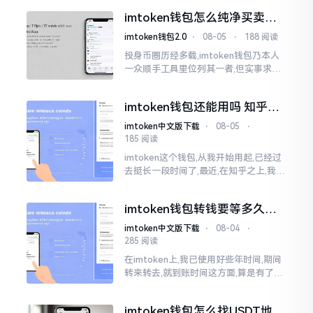
相当顺手。它的界面极为简约,不存在那
imtoken钱包怎么纯净买卖匹
些繁杂的设计
配？老手告诉你门道
imtoken钱包2.0
⋅
08-05
⋅
188 阅读
投身币圈历经多载,imtoken钱包乃本人
一众顺手工具里位列其一者,但实事求是
而言,众多使用者于使用进程中纷纷踩中
雷区,于买卖匹配之际
imtoken钱包还能用吗 知乎上
怎么说
imtoken中文版下载
⋅
08-05
⋅
185 阅读
imtoken这个钱包,从我开始用起,已经过
去挺长一段时间了,最近,在知乎之上,我瞅
见有人问它究竟还存不存在这回事,而后,
我就决定过来谈一谈。实实在在地讲,这
imtoken钱包转钱要等多久？
东西
实际经验告诉你
imtoken中文版下载
⋅
08-04
⋅
285 阅读
在imtoken上,我已使用好些年时间,期间
转来转去,就到账时间这方面,算是有了些
许心得。好多人打听,imtoken钱包转货
币所需时长,实际上,这并非绝对固定
imtoken钱包怎么找USDT地