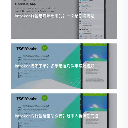
imtoken钱包是哪年出来的？一文给你说清楚
imtoken提不了币？多半是这几件事没处理好
imtoken冷钱包能量怎么搞？过来人告诉你门道