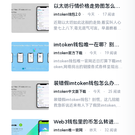
交付安排给协议展开特殊处理
以太坊行情价格走势图怎么看
才不亏钱
imtoken钱包2.0
⋅
今天
⋅
17 阅读
近期以太坊如此这般的走势,着实叫人心
里七上八下,毫无底气可言。早晨瞧看之
际还是一片通红之色,展现出良好的态势,
然而到了下午,那颜色刹那间就改变了,绿
imtoken钱包唯一在哪？别乱
得让人心里直冒慌意。
点，小心假网站
imtoken官方下载
⋅
今天
⋅
19 阅读
imtoken钱包唯一官网近日打算下载imt
oken,网络找出的链接各式各样呈现出乱
糟糟的状态,瞅着都好像是那么一股正确
的样子,然而真的敢于点击一下吗?内心一
装错假imtoken钱包怎么办？
直忐忑不安。我折腾了好些日子
别慌，快卸载，这几招能救急
imtoken中文版下载
⋅
今天
⋅
25 阅读
装错假imtoken钱包？别慌，这几招能
救急听说近来有人下了假货imtoken,心
里必然怦怦一跳。这事物看起来如真品
一式,图标、名字皆仿得极像,然而其中全
Web3钱包里的币怎么转进
是陷阱。
imToken？别慌，三步搞定
imtoken唯一官网
⋅
昨天
⋅
32 阅读