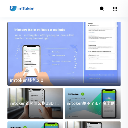
imtoken钱包2.0
i
imtoken钱包怎么找USDT地
imtoken提不了币？多半是这
址？三步搞定不踩坑
几件事没处理好