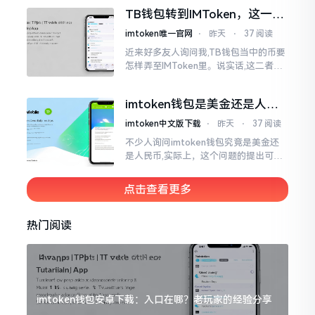
然而,实际并不如此
TB钱包转到IMToken，这一步
别走错
imtoken唯一官网
⋅
昨天
⋅
37 阅读
近来好多友人询问我,TB钱包当中的币要
怎样弄至IMToken里。说实话,这二者皆
是钱包,并无什么高低贵贱之分,然而在操
作方面的确得细致些。好多人转着转着
imtoken钱包是美金还是人民
就迷糊了
币？其实它是个“多面手”
imtoken中文版下载
⋅
昨天
⋅
37 阅读
不少人询问imtoken钱包究竟是美金还
是人民币,实际上，这个问题的提出可谓
是有些“外行人”的意味了。imtoken根本
就不会去发行属于自身的货币,它仅仅是
点击查看更多
一个“钱包”而已
热门阅读
imtoken钱包安卓下载：入口在哪？老玩家的经验分享