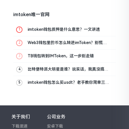
imtoken唯一官网
imtoken钱包质押是什么意思？一文讲透
Web3钱包里的币怎么转进imToken？别慌，
三步搞定
TB钱包转到IMToken，这一步别走错
比特堡特派大明星是谁？说实话，我真没搞明
白
imtoken钱包怎么买usdt？老手教你简单三步
搞定
关于我们
公司业务
下载渠道
安卓下载