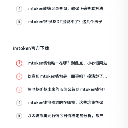
真实情况
imToken转账记录查询，教你正确查看方法
imtoken银行USDT提现不了？这几个法子能
帮你搞定
imtoken官方下载
imtoken钱包唯一在哪？别乱点，小心假网站
欧意和imtoken钱包是一回事吗？搞清楚了再
装钱包
鱼池挖矿挖出来的币怎么转到imtoken钱包？
imtoken钱包资源吧在哪找，这些坑我帮你趟
过
以太坊币美元行情今日价格走势分析，散户如
何避免追涨杀跌被套牢