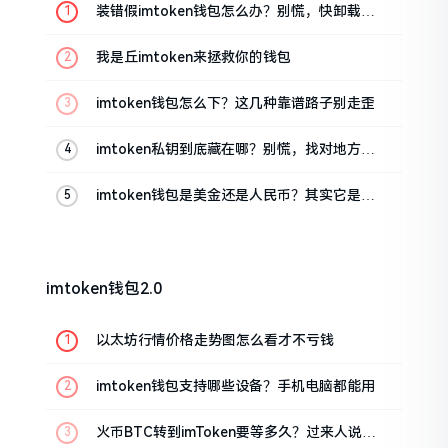
装错假imtoken钱包怎么办？别慌，快卸载，
这几招能救急
我是丘imtoken来拯救你的钱包
imtoken钱包怎么下？这几种靠谱路子别走歪
imtoken私钥到底藏在哪？别慌，找对地方才
安心
imtoken钱包是美金还是人民币？其实它是个
“多面手”
imtoken钱包2.0
以太坊行情价格走势图怎么看才不亏钱
imtoken钱包支持哪些设备？手机电脑都能用
火币BTC转到imToken要等多久？过来人说说