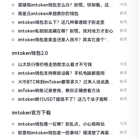
装错假imtoken钱包怎么办？别慌，快卸载，这几
今天
招能救急
我是丘imtoken来拯救你的钱包
昨天
imtoken钱包怎么下？这几种靠谱路子别走歪
昨天
imtoken私钥到底藏在哪？别慌，找对地方才安心
昨天
imtoken钱包是美金还是人民币？其实它是个“多
昨天
面手”
imtoken钱包2.0
以太坊行情价格走势图怎么看才不亏钱
今天
imtoken钱包支持哪些设备？手机电脑都能用
昨天
火币BTC转到imToken要等多久？过来人说说真实
昨天
情况
imToken转账记录查询，教你正确查看方法
昨天
imtoken银行USDT提现不了？这几个法子能帮你
昨天
搞定
imtoken官方下载
imtoken钱包唯一在哪？别乱点，小心假网站
今天
欧意和imtoken钱包是一回事吗？搞清楚了再装钱
昨天