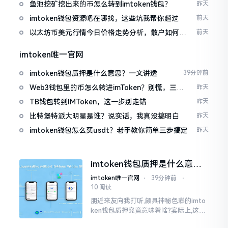
包
鱼池挖矿挖出来的币怎么转到imtoken钱包？
昨天
imtoken钱包资源吧在哪找，这些坑我帮你趟过
前天
以太坊币美元行情今日价格走势分析，散户如何避
前天
免追涨杀跌被套牢
imtoken唯一官网
imtoken钱包质押是什么意思？一文讲透
39分钟前
Web3钱包里的币怎么转进imToken？别慌，三步
昨天
搞定
TB钱包转到IMToken，这一步别走错
昨天
比特堡特派大明星是谁？说实话，我真没搞明白
昨天
imtoken钱包怎么买usdt？老手教你简单三步搞定
昨天
imtoken钱包质押是什么意
思？一文讲透
imtoken唯一官网
⋅
39分钟前
⋅
10 阅读
朋近来友向我打听,颇具神秘色彩的imto
ken钱包质押究竟意味着啥?实际上,这一
过程的本质也就是,你把手中原来有的币