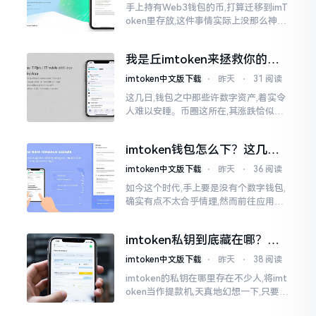
手上持有Web3钱包的币,打算迁移到imT
oken里存放,这件事情实际上没那么神秘
莫测。好多人一听闻“跨链”、“转账”就
心生畏惧,担心转错链导致币消失不见
我是丘imtoken来拯救你的钱
包
imtoken中文版下载
⋅
昨天
⋅
31 阅读
这几日,钱包之中那些许数字资产,着实令
人难以安睡。币圈这所在,其涨跌恰似翻
书那般迅速,昨日尚呈飘红之态，今日已
然绿得人心慌慌。众多人手中紧握着一
imtoken钱包怎么下？这几种
堆币
靠谱路子别走歪
imtoken中文版下载
⋅
昨天
⋅
36 阅读
如今这个时代,手上要是没有个数字钱包,
确实有点不太合乎情理,然而前往应用商
店搜索“imtoken”,呈现出来的结果各式
各样,实在是让人头疼不已。有些看起来
imtoken私钥到底藏在哪？别
似乎相似
慌，找对地方才安心
imtoken中文版下载
⋅
昨天
⋅
38 阅读
imtoken的私钥在哪里存在不少人,将imt
oken当作提款机,天真地幻想一下,只要把
密码输入进去了事情就会顺顺利利的。