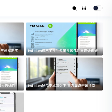
址？三步搞定不踩
imtoken提不了币？多半是这几件事没处理好
i
过来人告诉你门
imtoken钱包安卓怎么下 官方渠道避坑指南