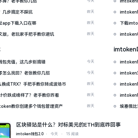
示关不掉？老手教你几招
今天
imto
去？几步搞定不踩坑
昨天
imto
网址app下载入口在哪
昨天
下载im
载中文版，老玩家手把手教你避坑
昨天
imtok
载
imtok
en钱包充值，这几步别搞错
今天
imtok
产为零怎么找回？老张教你几招
今天
imto
T怎么换成TRX？手把手教你转成波场币
昨天
imto
元计价跌成啥样了？老手教你咋看
昨天
imto
token教你创建多个钱包管理资产
昨天
埃塞俄比
区块驿站是什么？对标美元的ETH到底咋回事
imtoken钱包2.0
⋅
今天
⋅
15 阅读