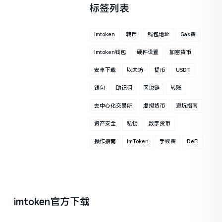
标签列表
Imtoken
转币
钱包地址
Gas费
Imtoken钱包
硬件设置
加密货币
安卓下载
以太坊
提币
USDT
钱包
助记词
区块链
转账
去中心化交易所
虚拟货币
避坑指南
资产安全
私钥
数字货币
操作指南
ImToken
手续费
DeFi
imtoken官方下载