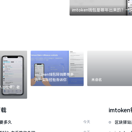
imtoken钱包是哪年出来的？
imtoken钱包转钱要等多
久？实际经验告诉你
未命名
：入口在哪？老
下载
imtoke
证要多久
今天
区块驿站