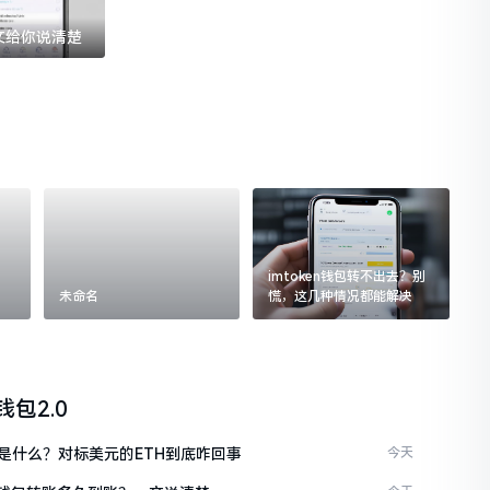
一文给你说清楚
imtoken钱包转不出去？别
未命名
慌，这几种情况都能解决
n钱包2.0
是什么？对标美元的ETH到底咋回事
今天