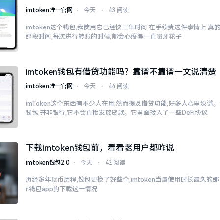
imtoken唯一官网
⋅
今天
⋅
43 阅读
imtoken这个钱包,我使用它已经快三年时间,在手续费这件事情上,
那段时间,每次进行转账的时候,都会心疼得一直嘬牙花子
imtoken钱包有借贷功能吗？靠谱不靠谱一文说清楚
imtoken唯一官网
⋅
今天
⋅
44 阅读
imToken这个东西有不少人在用,然而提及借贷功能,好多人心里没谱。说
钱包,并非银行,它不会直接发放贷款。它里面接入了一些DeFi协议
下载imtoken钱包前，看看老用户都咋说
imtoken钱包2.0
⋅
今天
⋅
42 阅读
历经多年玩币历程,钱包更换了好些个,imtoken当属使用时长最久的那一
n钱包app的下载这一情况