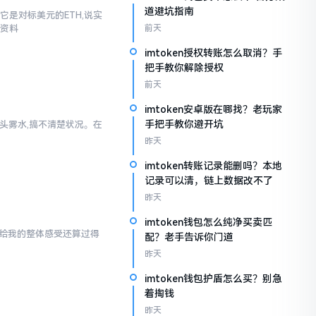
道避坑指南
它是对标美元的ETH,说实
些资料
前天
imtoken授权转账怎么取消？手
把手教你解除授权
前天
imtoken安卓版在哪找？老玩家
手把手教你避开坑
一头雾水,搞不清楚状况。在
昨天
imtoken转账记录能删吗？本地
记录可以清，链上数据改不了
昨天
imtoken钱包怎么纯净买卖匹
en给我的整体感受还算过得
配？老手告诉你门道
昨天
imtoken钱包护盾怎么买？别急
着掏钱
昨天