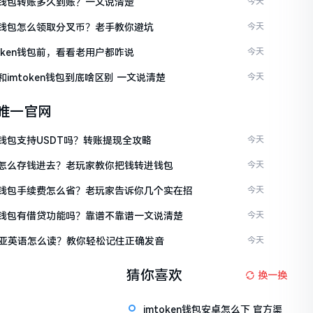
ken钱包转账多久到账？一文说清楚
今天
ken钱包怎么领取分叉币？老手教你避坑
今天
token钱包前，看看老用户都咋说
今天
en和imtoken钱包到底啥区别 一文说清楚
今天
en唯一官网
en钱包支持USDT吗？转账提现全攻略
今天
ken怎么存钱进去？老玩家教你把钱转进钱包
今天
ken钱包手续费怎么省？老玩家告诉你几个实在招
今天
ken钱包有借贷功能吗？靠谱不靠谱一文说清楚
今天
亚英语怎么读？教你轻松记住正确发音
今天
猜你喜欢
换一换
imtoken钱包安卓怎么下 官方渠