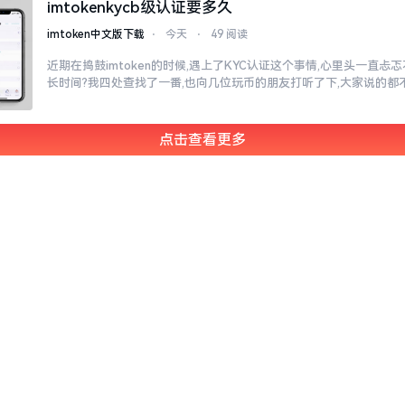
imtokenkycb级认证要多久
imtoken中文版下载
⋅
今天
⋅
49 阅读
近期在捣鼓imtoken的时候,遇上了KYC认证这个事情,心里头一直
长时间?我四处查找了一番,也向几位玩币的朋友打听了下,大家说的都
点击查看更多