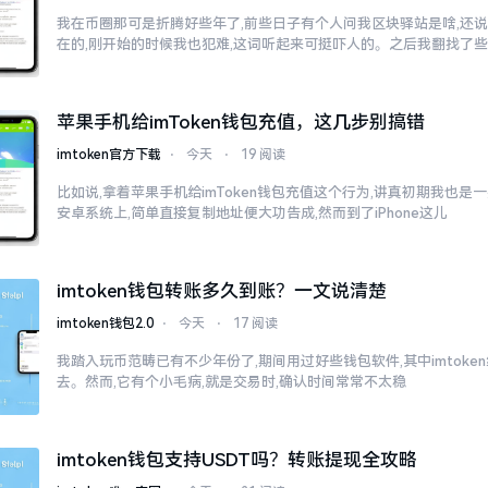
我在币圈那可是折腾好些年了,前些日子有个人问我区块驿站是啥,还说
在的,刚开始的时候我也犯难,这词听起来可挺吓人的。之后我翻找了
苹果手机给imToken钱包充值，这几步别搞错
imtoken官方下载
⋅
今天
⋅
19 阅读
比如说,拿着苹果手机给imToken钱包充值这个行为,讲真初期我也是
安卓系统上,简单直接复制地址便大功告成,然而到了iPhone这儿
imtoken钱包转账多久到账？一文说清楚
imtoken钱包2.0
⋅
今天
⋅
17 阅读
我踏入玩币范畴已有不少年份了,期间用过好些钱包软件,其中imtok
去。然而,它有个小毛病,就是交易时,确认时间常常不太稳
imtoken钱包支持USDT吗？转账提现全攻略