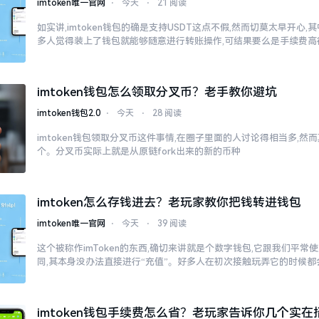
imtoken唯一官网
⋅
今天
⋅
21 阅读
如实讲,imtoken钱包的确是支持USDT这点不假,然而切莫太早开心
多人觉得装上了钱包就能够随意进行转账操作,可结果要么是手续费高
imtoken钱包怎么领取分叉币？老手教你避坑
imtoken钱包2.0
⋅
今天
⋅
28 阅读
imtoken钱包领取分叉币这件事情,在圈子里面的人讨论得相当多,
个。分叉币实际上就是从原链fork出来的新的币种
imtoken怎么存钱进去？老玩家教你把钱转进钱包
imtoken唯一官网
⋅
今天
⋅
39 阅读
这个被称作imToken的东西,确切来讲就是个数字钱包,它跟我们平
同,其本身没办法直接进行“充值”。好多人在初次接触玩弄它的时候都
imtoken钱包手续费怎么省？老玩家告诉你几个实在