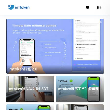
imtoken钱包2.0
i
imtoken钱包怎么找USDT地
imtoken提不了币？多半是这
址？三步搞定不踩坑
几件事没处理好