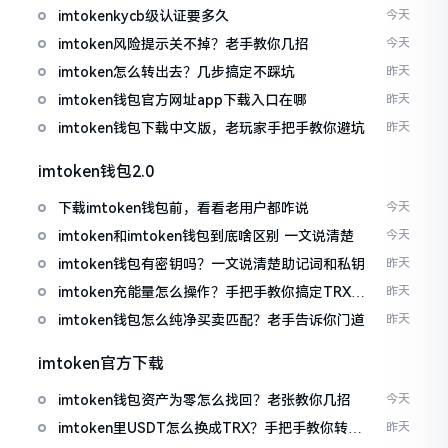
imtokenkycb级认证要多久
今天
imtoken风险提示关不掉？老手教你几招
今天
imtoken怎么转出去？几步搞定不踩坑
昨天
imtoken钱包官方网址app下载入口在哪
昨天
imtoken钱包下载中文版，老玩家手把手教你避坑
昨天
imtoken钱包2.0
下载imtoken钱包前，看看老用户都咋说
今天
imtoken和imtoken钱包到底啥区别 一文说清楚
今天
imtoken钱包有密钥吗？一文说清楚助记词和私钥
昨天
imtoken充能量怎么操作？手把手教你搞定TRX手
昨天
续费
imtoken钱包怎么纯净买卖匹配？老手告诉你门道
昨天
imtoken官方下载
imtoken钱包资产为零怎么找回？老张教你几招
今天
imtoken里USDT怎么换成TRX？手把手教你转成
昨天