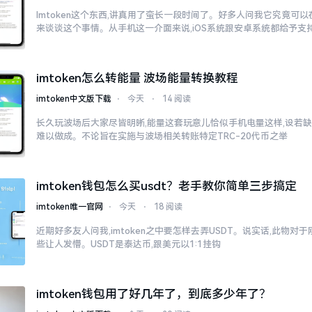
Imtoken这个东西,讲真用了蛮长一段时间了。好多人问我它究竟可
来谈谈这个事情。从手机这一介面来说,iOS系统跟安卓系统都给予支
imtoken怎么转能量 波场能量转换教程
imtoken中文版下载
⋅
今天
⋅
14 阅读
长久玩波场后大家尽皆明晰,能量这套玩意儿恰似手机电量这样,设若缺
难以做成。不论旨在实施与波场相关转账特定TRC-20代币之举
imtoken钱包怎么买usdt？老手教你简单三步搞定
imtoken唯一官网
⋅
今天
⋅
18 阅读
近期好多友人问我,imtoken之中要怎样去弄USDT。说实话,此物
些让人发懵。USDT是泰达币,跟美元以1:1挂钩
imtoken钱包用了好几年了，到底多少年了？