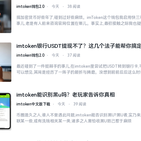
imtoken钱包2.0
⋅
今天
⋅
38 阅读
搞加密货币好些年了,碰到过好些麻烦。imToken这个钱包我启用快
事儿,老是有人前来咨询官网位置在哪儿。事实上,最初接触之际我也
imtoken银行USDT提现不了？这几个法子能帮你搞
imtoken钱包2.0
⋅
今天
⋅
37 阅读
最近碰到了一件挺棘手的事儿,在imtoken里尝试把USDT转到银行卡
可以想见,其间是经历了一阵子的颠折与腾磨。没想到前前后后这么时
imtoken能识别黑u吗？老玩家告诉你真相
imtoken中文版下载
⋅
今天
⋅
39 阅读
币圈混久之人,谁人不曾遇此问题,imtoken能否识别黑U?黑U者,实
联某一些,或有洗钱相关某一类,诸多之人害怕收黑U致己惹于麻烦