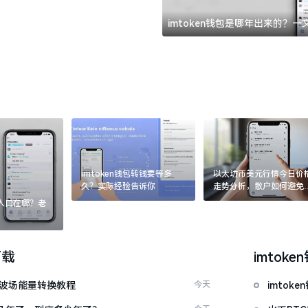
imtoken钱包是哪年出来的？
imtoken钱包转钱要等多
以太坊币美元行情今日价
久？实际经验告诉你
走势分析，散户如何避免
涨杀跌被套牢
：入口在哪？老
下载
imtoke
量 波场能量转换教程
今天
imto