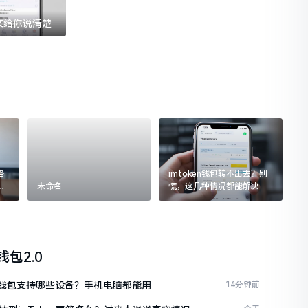
一文给你说清楚
格
imtoken钱包转不出去？别
追
未命名
慌，这几种情况都能解决
n钱包2.0
ken钱包支持哪些设备？手机电脑都能用
14分钟前