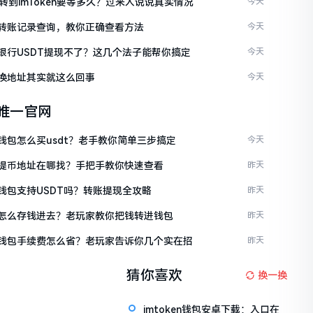
C转到imToken要等多久？过来人说说真实情况
今天
ken转账记录查询，教你正确查看方法
今天
ken银行USDT提现不了？这几个法子能帮你搞定
今天
en换地址其实就这么回事
今天
en唯一官网
en钱包怎么买usdt？老手教你简单三步搞定
今天
ken提币地址在哪找？手把手教你快速查看
昨天
en钱包支持USDT吗？转账提现全攻略
昨天
ken怎么存钱进去？老玩家教你把钱转进钱包
昨天
ken钱包手续费怎么省？老玩家告诉你几个实在招
昨天
猜你喜欢
换一换
imtoken钱包安卓下载：入口在