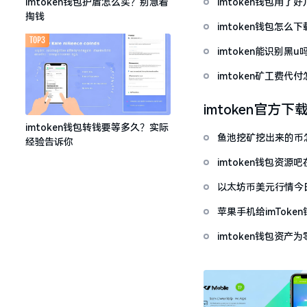
imtoken钱包用
imtoken钱包护盾怎么买？别急着
掏钱
imtoken钱包怎
TOP3
imtoken能识别黑
imtoken矿工费
imtoken官方下
imtoken钱包转钱要等多久？实际
鱼池挖矿挖出来的币怎
经验告诉你
imtoken钱包资
以太坊币美元行情今
套牢
苹果手机给imTok
imtoken钱包资