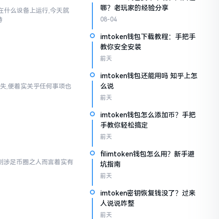
哪？老玩家的经验分享
以在什么设备上运行,今天就
持
08-04
imtoken钱包下载教程：手把手
教你安全安装
前天
imtoken钱包还能用吗 知乎上怎
么说
失,便着实关乎任何事项也
前天
imtoken钱包怎么添加币？手把
手教你轻松搞定
前天
filimtoken钱包怎么用？新手避
对于刚涉足币圈之人而言着实有
坑指南
前天
imtoken密钥恢复钱没了？过来
人说说咋整
前天