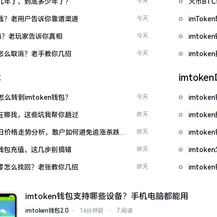
了好几年了，到底多少年了？
今天
火币BT
么下载？老用户告诉你靠谱渠道
今天
imTo
u吗？老玩家告诉你真相
今天
imto
代付怎么取消？老手教你几招
今天
imtok
载
imtok
么转到imtoken钱包？
今天
imtok
源吧在哪找，这些坑我帮你趟过
昨天
imto
日价格走势分析，散户如何避免追涨杀跌被
昨天
imtok
en钱包充值，这几步别搞错
昨天
imto
产为零怎么找回？老张教你几招
昨天
imto
imtoken钱包支持哪些设备？手机电脑都能用
imtoken钱包2.0
⋅
14分钟前
⋅
7 阅读