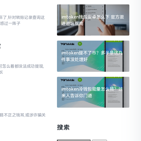
imtoken钱包安卓怎么下 官方渠
三年了,针对转账记录查询这
道避坑指南
疑惑过一阵子
定
imtoken提不了币？多半是这几
件事没处理好
,可怎么着都没法成功提现,
长
imtoken冷钱包能量怎么搞？过
来人告诉你门道
乃来路不正之钱耳,或涉诈骗关
搜索