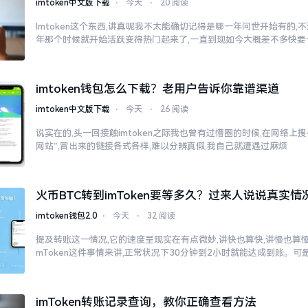
imtoken中文版下载
⋅
今天
⋅
20 阅读
Imtoken这个东西,讲真呢我不太能确切记得是哪一年问世开始有的,不过
年那个时候就开始活跃变得热门起来了,一直到现如今大概差不多快要
imtoken钱包怎么下载？老用户告诉你靠谱渠道
imtoken中文版下载
⋅
今天
⋅
26 阅读
说实在的,头一回接触imtoken之际我也曾有过懵圈的时候,在网络上搜寻“
网站”,冒出来的链接各式各样,难以分辨真假,我自己就遭遇过麻烦
火币BTC转到imToken要等多久？过来人说说真实情
imtoken钱包2.0
⋅
今天
⋅
32 阅读
提及转账这一情况,它的速度呈现实在有点微妙,讲快也算快,讲慢也算慢
mToken这件事情来讲,正常状况下30分钟到2小时就能达成到账。可
imToken转账记录查询，教你正确查看方法