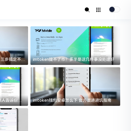
址？三步搞定不踩
imtoken提不了币？多半是这几件事没处理好
i
过来人告诉你门
imtoken钱包安卓怎么下 官方渠道避坑指南