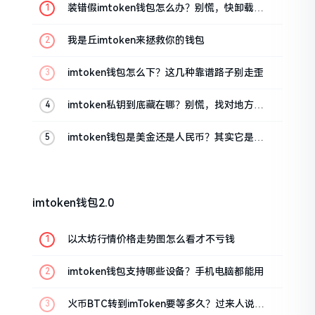
装错假imtoken钱包怎么办？别慌，快卸载，
这几招能救急
我是丘imtoken来拯救你的钱包
imtoken钱包怎么下？这几种靠谱路子别走歪
imtoken私钥到底藏在哪？别慌，找对地方才
安心
imtoken钱包是美金还是人民币？其实它是个
“多面手”
imtoken钱包2.0
以太坊行情价格走势图怎么看才不亏钱
imtoken钱包支持哪些设备？手机电脑都能用
火币BTC转到imToken要等多久？过来人说说