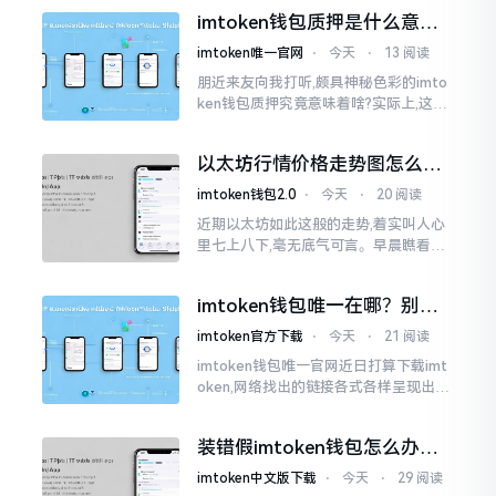
心里想着钱包它还能不能继续使用?
imtoken钱包质押是什么意
思？一文讲透
imtoken唯一官网
⋅
今天
⋅
13 阅读
朋近来友向我打听,颇具神秘色彩的imto
ken钱包质押究竟意味着啥?实际上,这一
过程的本质也就是,你把手中原来有的币
交付安排给协议展开特殊处理
以太坊行情价格走势图怎么看
才不亏钱
imtoken钱包2.0
⋅
今天
⋅
20 阅读
近期以太坊如此这般的走势,着实叫人心
里七上八下,毫无底气可言。早晨瞧看之
际还是一片通红之色,展现出良好的态势,
然而到了下午,那颜色刹那间就改变了,绿
imtoken钱包唯一在哪？别乱
得让人心里直冒慌意。
点，小心假网站
imtoken官方下载
⋅
今天
⋅
21 阅读
imtoken钱包唯一官网近日打算下载imt
oken,网络找出的链接各式各样呈现出乱
糟糟的状态,瞅着都好像是那么一股正确
的样子,然而真的敢于点击一下吗?内心一
装错假imtoken钱包怎么办？
直忐忑不安。我折腾了好些日子
别慌，快卸载，这几招能救急
imtoken中文版下载
⋅
今天
⋅
29 阅读