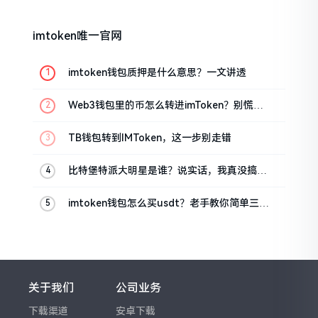
imtoken唯一官网
imtoken钱包质押是什么意思？一文讲透
Web3钱包里的币怎么转进imToken？别慌，
三步搞定
TB钱包转到IMToken，这一步别走错
比特堡特派大明星是谁？说实话，我真没搞明
白
imtoken钱包怎么买usdt？老手教你简单三步
搞定
关于我们
公司业务
下载渠道
安卓下载