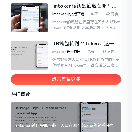
各样,实在是让人头疼不已。有些看起来
imtoken私钥到底藏在哪？别
似乎相似
慌，找对地方才安心
imtoken中文版下载
⋅
昨天
⋅
42 阅读
imtoken的私钥在哪里存在不少人,将imt
oken当作提款机,天真地幻想一下,只要把
密码输入进去了事情就会顺顺利利的。
然而,实际并不如此
TB钱包转到IMToken，这一步
别走错
imtoken唯一官网
⋅
昨天
⋅
38 阅读
近来好多友人询问我,TB钱包当中的币要
怎样弄至IMToken里。说实话,这二者皆
是钱包,并无什么高低贵贱之分,然而在操
作方面的确得细致些。好多人转着转着
点击查看更多
就迷糊了
热门阅读
imtoken钱包安卓下载：入口在哪？老玩家的经验分享