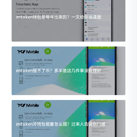
imtoken钱包是哪年出来的？一文给你说清楚
imtoken提不了币？多半是这几件事没处理好
imtoken冷钱包能量怎么搞？过来人告诉你门道