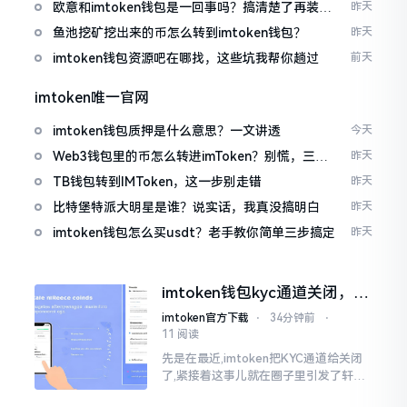
欧意和imtoken钱包是一回事吗？搞清楚了再装钱
昨天
包
鱼池挖矿挖出来的币怎么转到imtoken钱包？
昨天
imtoken钱包资源吧在哪找，这些坑我帮你趟过
前天
imtoken唯一官网
imtoken钱包质押是什么意思？一文讲透
今天
Web3钱包里的币怎么转进imToken？别慌，三步
昨天
搞定
TB钱包转到IMToken，这一步别走错
昨天
比特堡特派大明星是谁？说实话，我真没搞明白
昨天
imtoken钱包怎么买usdt？老手教你简单三步搞定
昨天
imtoken钱包kyc通道关闭，你
的资产咋办？
imtoken官方下载
⋅
34分钟前
⋅
11 阅读
先是在最近,imtoken把KYC通道给关闭
了,紧接着这事儿就在圈子里引发了轩然
大波。一大批人的第一反应是全然懵掉,