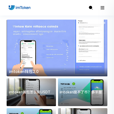
imtoken钱包2.0
i
imtoken钱包怎么找USDT地
imtoken提不了币？多半是这
址？三步搞定不踩坑
几件事没处理好