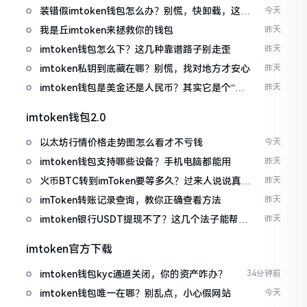
装错假imtoken钱包怎么办？别慌，快卸载，这几
今天
招能救急
我是丘imtoken来拯救你的钱包
昨天
imtoken钱包怎么下？这几种靠谱路子别走歪
昨天
imtoken私钥到底藏在哪？别慌，找对地方才安心
昨天
imtoken钱包是美金还是人民币？其实它是个“多
昨天
面手”
imtoken钱包2.0
以太坊行情价格走势图怎么看才不亏钱
今天
imtoken钱包支持哪些设备？手机电脑都能用
昨天
火币BTC转到imToken要等多久？过来人说说真实
昨天
情况
imToken转账记录查询，教你正确查看方法
昨天
imtoken银行USDT提现不了？这几个法子能帮你
昨天
搞定
imtoken官方下载
imtoken钱包kyc通道关闭，你的资产咋办？
34分钟前
imtoken钱包唯一在哪？别乱点，小心假网站
今天