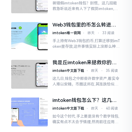
装错假imtoken钱包？别慌，这几招能
救急听说近来有人下了假货imtoken,心
里必然怦怦一跳。这事物看起来如真品
一式,图标、名字皆仿得极像,然而其中全
Web3钱包里的币怎么转进
是陷阱。
imToken？别慌，三步搞定
imtoken唯一官网
⋅
昨天
⋅
33 阅读
手上持有Web3钱包的币,打算迁移到imT
oken里存放,这件事情实际上没那么神秘
莫测。好多人一听闻“跨链”、“转账”就
心生畏惧,担心转错链导致币消失不见
我是丘imtoken来拯救你的钱
包
imtoken中文版下载
⋅
昨天
⋅
35 阅读
这几日,钱包之中那些许数字资产,着实令
人难以安睡。币圈这所在,其涨跌恰似翻
书那般迅速,昨日尚呈飘红之态，今日已
然绿得人心慌慌。众多人手中紧握着一
imtoken钱包怎么下？这几种
堆币
靠谱路子别走歪
imtoken中文版下载
⋅
昨天
⋅
40 阅读
如今这个时代,手上要是没有个数字钱包,
确实有点不太合乎情理,然而前往应用商
店搜索“imtoken”,呈现出来的结果各式