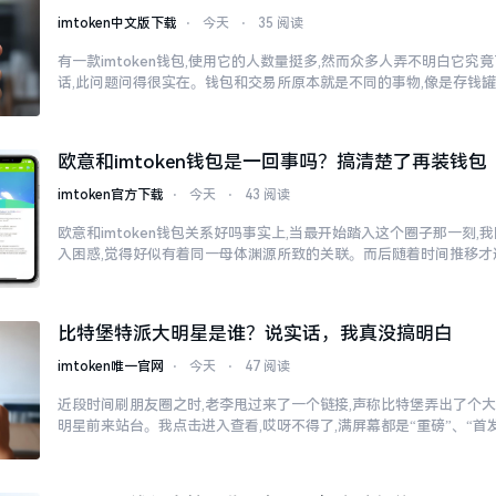
imtoken中文版下载
⋅
今天
⋅
35 阅读
有一款imtoken钱包,使用它的人数量挺多,然而众多人弄不明白它
话,此问题问得很实在。钱包和交易所原本就是不同的事物,像是存钱
欧意和imtoken钱包是一回事吗？搞清楚了再装钱包
imtoken官方下载
⋅
今天
⋅
43 阅读
欧意和imtoken钱包关系好吗事实上,当最开始踏入这个圈子那一刻
入困惑,觉得好似有着同一母体渊源所致的关联。而后随着时间推移才
比特堡特派大明星是谁？说实话，我真没搞明白
imtoken唯一官网
⋅
今天
⋅
47 阅读
近段时间刷朋友圈之时,老李甩过来了一个链接,声称比特堡弄出了个大
明星前来站台。我点击进入查看,哎呀不得了,满屏幕都是“重磅”、“首发