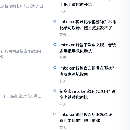
手把手教你避开坑
涨跌恰似翻书那般迅速,昨日
前天
imtoken转账记录能删吗？本地
记录可以清，链上数据改不了
前天
imtoken钱包下载中文版，老玩
家手把手教你避坑
应用商店搜索“imtoke
相似
前天
imtoken钱包官方群号在哪找？
老玩家避坑指南
前天
新乡市imtoken钱包怎么用？新
幻想一下,只要把密码输入进去
乡老铁教你避坑
前天
imtoken钱包移除权限怎么设
置？老玩家手把手教你
前天