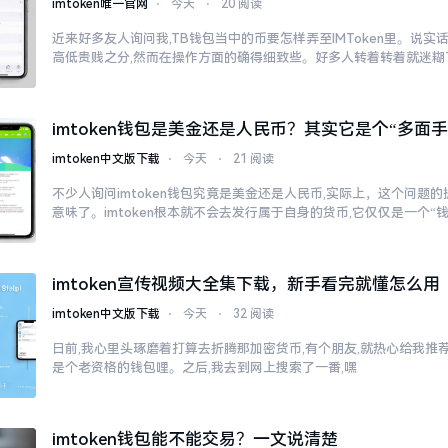
imtoken唯一官网
⋅
今天
⋅
20 阅读
近来好多友人询问我,TB钱包当中的币要怎样弄至IMToken里。说实
高低贵贱之分,然而在操作方面的确得细致些。好多人转着转着就迷糊
imtoken钱包是美金还是人民币？其实它是个“多面手
imtoken中文版下载
⋅
今天
⋅
21 阅读
不少人询问imtoken钱包究竟是美金还是人民币,实际上，这个问题的
意味了。imtoken根本就不会去发行属于自身的货币,它仅仅是一个“
imtoken宣传视频大全集下载，新手看完就懂怎么用
imtoken中文版下载
⋅
今天
⋅
32 阅读
日前,我心里头琢磨着打算去折腾那加密货币,有个朋友,就热心给我推荐了
是个老资格的钱包哩。之后,我去到网上搜索了一番,嘿
imtoken钱包能不能交易？一文说清楚