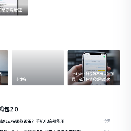
一文给你说清楚
格
imtoken钱包转不出去？别
追
未命名
慌，这几种情况都能解决
n钱包2.0
ken钱包支持哪些设备？手机电脑都能用
今天