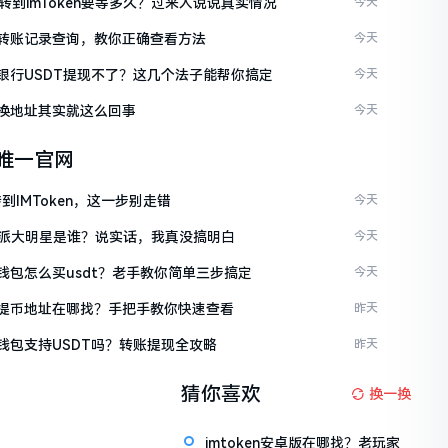
C转到imToken要等多久？过来人说说真实情况
今天
ken转账记录查询，教你正确查看方法
今天
ken银行USDT提现不了？这几个法子能帮你搞定
今天
en换地址其实就这么回事
今天
en唯一官网
到IMToken，这一步别走错
今天
派大明星是谁？说实话，我真没搞明白
今天
en钱包怎么买usdt？老手教你简单三步搞定
今天
ken提币地址在哪找？手把手教你快速查看
昨天
en钱包支持USDT吗？转账提现全攻略
昨天
猜你喜欢
换一换
imtoken安卓版在哪找？老玩家