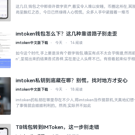
这几日,钱包之中那些许数字资产,着实令人难以安睡。币圈这所在,其
尚呈飘红之态，今日已然绿得人心慌慌。众多人手中紧握着一堆币
imtoken钱包怎么下？这几种靠谱路子别走歪
imtoken中文版下载
⋅
今天
⋅
14 阅读
如今这个时代,手上要是没有个数字钱包,确实有点不太合乎情理,然而前往
n”,呈现出来的结果各式各样,实在是让人头疼不已。有些看起来似乎
imtoken私钥到底藏在哪？别慌，找对地方才安心
imtoken中文版下载
⋅
今天
⋅
18 阅读
imtoken的私钥在哪里存在不少人,将imtoken当作提款机,天真地
了事情就会顺顺利利的。然而,实际并不如此
TB钱包转到IMToken，这一步别走错