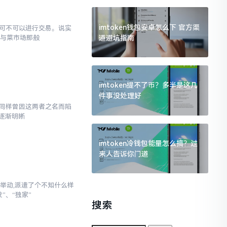
imtoken钱包安卓怎么下 官方渠
究竟可不可以进行交易。说实
道避坑指南
罐与菜市场那般
imtoken提不了币？多半是这几
件事没处理好
,我同样曾因这两者之名而陷
逐渐明晰
imtoken冷钱包能量怎么搞？过
来人告诉你门道
举动,派遣了个不知什么样
”、“独家”
搜索