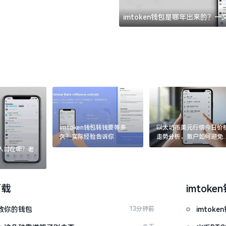
imtoken钱包是哪年出来的？
imtoken钱包转钱要等多
以太坊币美元行情今日价
久？实际经验告诉你
走势分析，散户如何避免
涨杀跌被套牢
：入口在哪？老
下载
imtoke
拯救你的钱包
13分钟前
imto