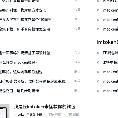
么下？这几种靠谱路子别走歪
今天
火币BT
底藏在哪？别慌，找对地方才安心
今天
imTo
金还是人民币？其实它是个“多面手”
今天
imto
频大全集下载，新手看完就懂怎么用
今天
imtok
载
imtok
钱包是一回事吗？搞清楚了再装钱包
今天
TB钱包转
么转到imtoken钱包？
今天
比特堡特
源吧在哪找，这些坑我帮你趟过
昨天
imtok
日价格走势分析，散户如何避免追涨杀跌被
昨天
imto
en钱包充值，这几步别搞错
昨天
imtok
我是丘imtoken来拯救你的钱包
imtoken中文版下载
⋅
13分钟前
⋅
10 阅读