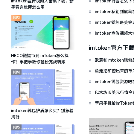
imtoken钱包怎
imtoken宣传视频大全集下载，新
手看完就懂怎么用
imtoken私钥到
TOP3
imtoken钱包是美
imtoken宣传视
imtoken官方下
HECO链提币到imToken怎么操
欧意和imtoken
作？手把手教你轻松完成转账
鱼池挖矿挖出来的币怎
TOP4
imtoken钱包资
以太坊币美元行情今
套牢
苹果手机给imTok
imtoken钱包护盾怎么买？别急着
掏钱
TOP5