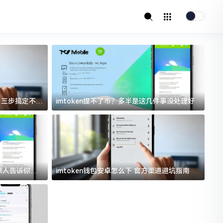
址？三步搞定不踩
imtoken提不了币？多半是这几件事没处理好
i
过来人告诉你门
imtoken钱包安卓怎么下 官方渠道避坑指南