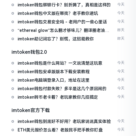
imtoken钱包绑银行卡？别折腾了，真相是这样的
今天
imtoken钱包中文版在哪找？老手教你避坑
今天
imtoken钱包交易安全吗 - 老用户的一些心里话
今天
“ethereal glow”怎么翻才够味儿？翻译圈老油条
昨天
的私房话
imtoken助记词忘了？别慌，这招能救你
昨天
imtoken钱包2.0
imtoken钱包是什么网站？一文说清楚这玩意
今天
imtoken钱包安卓版版本下载安装教程
今天
imtoken电脑端登录入口，地址在这里
今天
imtoken钱包付款失败？多半是这几个原因闹的
今天
imtoken转币老卡着？老玩家教你几招搞定
今天
imtoken官方下载
imtoken钱包到底好不好用？老玩家说说真实体验
今天
ETH美元报价怎么看？老股民手把手教你盯盘
今天