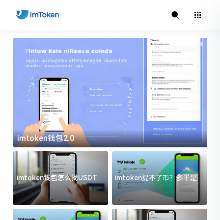
imtoken钱包2.0
i
imtoken钱包怎么找USDT地
imtoken提不了币？多半是这
址？三步搞定不踩坑
几件事没处理好