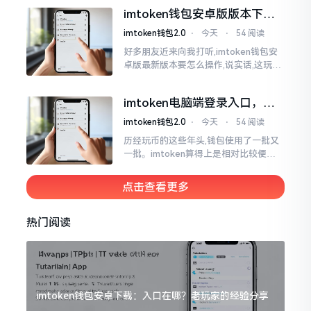
障情况,致使我呈现出一脸茫然不知所措
imtoken钱包安卓版版本下载
的模样
安装教程
imtoken钱包2.0
⋅
今天
⋅
54 阅读
好多朋友近来向我打听,imtoken钱包安
卓版最新版本要怎么操作,说实话,这玩意
儿要是熟练掌握了,还挺方便的。我用它
都快两年了,从1.8版本一直跟到现在的2.
imtoken电脑端登录入口，地
0版本
址在这里
imtoken钱包2.0
⋅
今天
⋅
54 阅读
历经玩币的这些年头,钱包使用了一批又
一批。imtoken算得上是相对比较便于
使用的，在手机上运用起来没有问题,然
而有时想要就着大屏幕瞧瞧资产状况,那
点击查看更多
就得去寻觅电脑端的入口。
热门阅读
imtoken钱包安卓下载：入口在哪？老玩家的经验分享