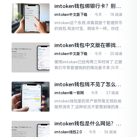
控是虚假的,还有人表示自己天天都被限
imtoken钱包绑银行卡？别折
制。
腾了，真相是这样的
imtoken中文版下载
⋅
今天
⋅
18 阅读
imtoken这个东西,讲真就是个管理货币
的钱包,和支付宝、微信不一样。你往里
面存的是比特币、以太坊这类虚拟货币,
并非人民币。好多人初次使用时
imtoken钱包中文版在哪找？
老手教你避坑
imtoken中文版下载
⋅
今天
⋅
20 阅读
使用imtoken已经有两三年时间了,它跟
我们平常管理钱财的情况差不多,只不过
它是用于管理数字资产的。然而在网上
搜索“imtoken钱包官网中文版”,会跳出
imtoken钱包钱不见了怎么
许许多多的链接
办？老用户手把手教你找回
imtoken唯一官网
⋅
今天
⋅
27 阅读
imtoken钱包里的资产居然毫无预兆地
陡然消失了,这种状况不管落到谁的身上,
只怕都会心急如焚。我有个朋友就在前
些日子碰到了这样的事,当他满心忐忑地
imtoken钱包是什么网站？一
打开钱包查看时
文说清楚这玩意
imtoken钱包2.0
⋅
今天
⋅
36 阅读