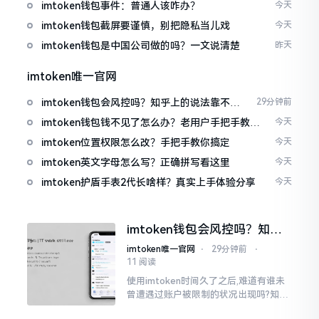
imtoken钱包事件：普通人该咋办？
今天
imtoken钱包截屏要谨慎，别把隐私当儿戏
今天
imtoken钱包是中国公司做的吗？一文说清楚
昨天
imtoken唯一官网
imtoken钱包会风控吗？知乎上的说法靠不靠
29分钟前
谱，老币民告诉你
imtoken钱包钱不见了怎么办？老用户手把手教你
今天
找回
imtoken位置权限怎么改？手把手教你搞定
今天
imtoken英文字母怎么写？正确拼写看这里
今天
imtoken护盾手表2代长啥样？真实上手体验分享
今天
imtoken钱包会风控吗？知乎
上的说法靠不靠谱，老币民告
imtoken唯一官网
⋅
29分钟前
⋅
诉你
11 阅读
使用imtoken时间久了之后,难道有谁未
曾遭遇过账户被限制的状况出现吗?知乎
上面为此吵得乱成一团,当中有人声称风