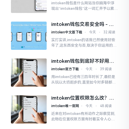
imtoken钱包是什么网站当你脑海中浮
现出“imtoken钱包”这一词汇并予以索求
之时,内心所想往往不外乎“此物究竟是何
种平台”。事实上,初次听闻imtoken之际,
imtoken钱包交易安全吗 - 老
我也曾短暂错愕
用户的一些心里话
imtoken中文版下载
⋅
今天
⋅
32 阅读
实打实讲,imtoken的话我已然使用好些
年了,这东西安全与否,取决于你运用的方
式。钱包自身不存在问题,然而众多人之
所以失败,在于贪图便宜以及偷懒。我目
imtoken钱包到底好不好用？
睹过非常多的人
老玩家说说真实体验
imtoken官方下载
⋅
今天
⋅
39 阅读
用imtoken已经有三四年时长了,最初是
从玩以太坊起步的,直至如今对多链都有
涉及,也可算是个老使用者了,讲真，imto
ken这玩意儿就好像一个数字钱袋子
imtoken位置权限怎么改？手
把手教你搞定
imtoken唯一官网
⋅
今天
⋅
48 阅读
近来在对imtoken有所动作之际察觉到,
此物在位置权限方面有时着实令人心生
烦闷之感。开启app之际提示定位出现故