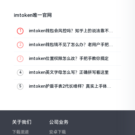
imtoken唯一官网
imtoken钱包会风控吗？知乎上的说法靠不靠
谱，老币民告诉你
imtoken钱包钱不见了怎么办？老用户手把手
教你找回
imtoken位置权限怎么改？手把手教你搞定
imtoken英文字母怎么写？正确拼写看这里
imtoken护盾手表2代长啥样？真实上手体验
分享
关于我们
公司业务
下载渠道
安卓下载