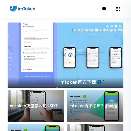
imtoken官方下载
i
imtoken钱包怎么找USDT地
imtoken提不了币？多半是这
址？三步搞定不踩坑
几件事没处理好