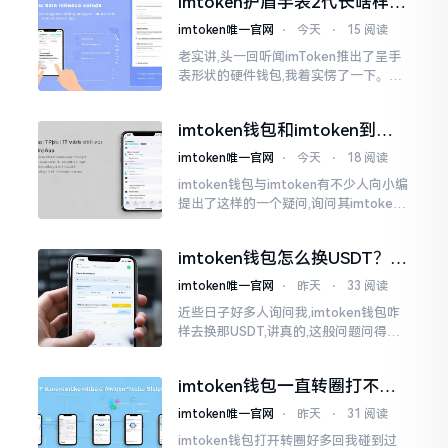
imtoken护盾手表2代长啥样？
低的状况
真实上手体验分享
imtoken唯一官网
⋅
今天
⋅
15 阅读
老实讲,头一回听闻imToken推出了呈手
表形状的硬件钱包,我着实愣了一下。在c
rypto圈子里,玩硬件钱包的人数量不少,
然而做成手表样式的着实不多见。
imtoken钱包和imtoken到底
是不是一回事？看完就懂了
imtoken唯一官网
⋅
今天
⋅
18 阅读
imtoken钱包与imtoken有不少人向小编
提出了这样的一个疑问,询问其imtoken
钱包与imtoken是不是属于不同一的事
物。而实际上,这二者根本完完全全就是
imtoken钱包怎么换USDT？这
同一个物品
几种方法你得知道
imtoken唯一官网
⋅
昨天
⋅
33 阅读
近些日子好多人询问我,imtoken钱包咋
样去换那USDT,讲真的,这般问题问得很
是实在。咱们那些普通之人玩币,最为头
疼之事便是怎样把各类代币换成USDT
imtoken钱包一直转圈打不开
解决办法分享
imtoken唯一官网
⋅
昨天
⋅
31 阅读
imtoken钱包打开转圈好多回我碰到过