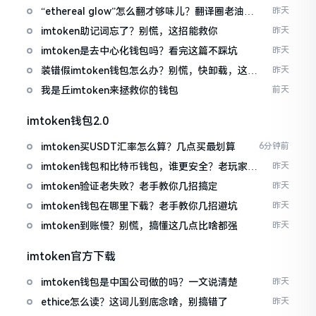
“ethereal glow”怎么翻才够味儿？翻译圈老油条
昨天
的私房话
imtoken助记词忘了？别慌，这招能救你
昨天
imtoken是去中心化钱包吗？看完这篇不踩坑
昨天
装错假imtoken钱包怎么办？别慌，快卸载，这几
昨天
招能救急
我是丘imtoken来拯救你的钱包
前天
imtoken钱包2.0
imtoken买USDT汇率怎么算？几点买最划算
6分钟前
imtoken钱包和比特币钱包，谁更安全？老玩家来
昨天
聊聊
imtoken验证老失败？老手教你几招搞定
昨天
imtoken钱包在哪里下载？老手教你几招避坑
昨天
imtoken到账慢？别慌，搞懂这几点比啥都强
昨天
imtoken官方下载
imtoken钱包是中国公司做的吗？一文说清楚
昨天
ethice怎么读？这词儿到底念啥，别搞错了
昨天