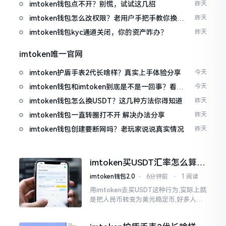
imtoken钱包点不开？别慌，试试这几招
昨天
imtoken钱包怎么改权限？老用户手把手教你换主
昨天
人
imtoken钱包kyc通道关闭，你的资产咋办？
昨天
imtoken唯一官网
imtoken护盾手表2代长啥样？真实上手体验分享
今天
imtoken钱包和imtoken到底是不是一回事？看完
今天
就懂了
imtoken钱包怎么换USDT？这几种方法你得知道
昨天
imtoken钱包一直转圈打不开 解决办法分享
昨天
imtoken钱包创建要断网吗？老玩家说说真实情况
昨天
imtoken买USDT汇率怎么算？
几点买最划算
imtoken钱包2.0
⋅
6分钟前
⋅
1 阅读
用imtoken去买USDT这种行为,实际上就
是把人民币转变为美元稳定币,好多人在
首次进行购买时都陷入了困惑状态,界面
之中有着大量的数字,汇率呈现出忽高忽