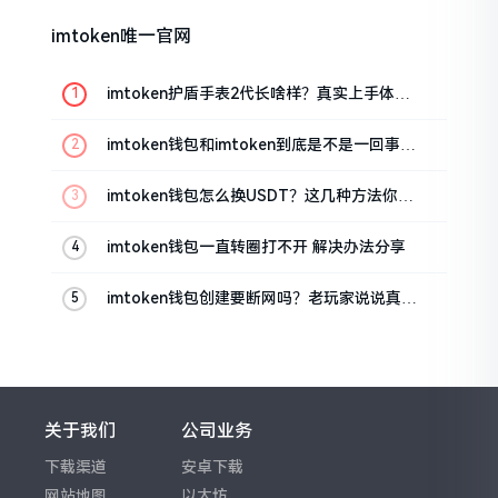
imtoken唯一官网
imtoken护盾手表2代长啥样？真实上手体验
分享
imtoken钱包和imtoken到底是不是一回事？
看完就懂了
imtoken钱包怎么换USDT？这几种方法你得
知道
imtoken钱包一直转圈打不开 解决办法分享
imtoken钱包创建要断网吗？老玩家说说真实
情况
关于我们
公司业务
下载渠道
安卓下载
网站地图
以太坊