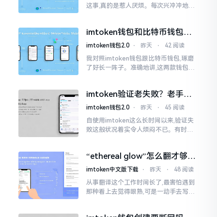
这事,真的是惹人厌烦。每次兴冲冲地开
启imtoken,那个圈就开始不住地转呀转,
仿若永远没有尽头一样。针对这种情形,
imtoken钱包和比特币钱包，
大家说法不尽相同
谁更安全？老玩家来聊聊
imtoken钱包2.0
⋅
昨天
⋅
42 阅读
我对照imtoken钱包跟比特币钱包,琢磨
了好长一阵子。准确地讲,这两款钱包我
都用过,它们各有独特特性。imtoken是
多链钱包,能支持多种数字货币,界面设计
imtoken验证老失败？老手教
挺美观
你几招搞定
imtoken钱包2.0
⋅
昨天
⋅
45 阅读
自使用imtoken这么长时间以来,验证失
败这般状况着实令人烦闷不已。有时急
切地想要进行转账操作,却偏偏卡在验证
那一流程环节,致使整个人的状态都低落
“ethereal glow”怎么翻才够味
至极点。
儿？翻译圈老油条的私房话
imtoken中文版下载
⋅
昨天
⋅
48 阅读
从事翻译这个工作时间长了,最害怕遇到
那种看上去觉得眼熟,可是一动手去写就
毫无头绪的词汇。“etherealglow”就是
很典型的例子。你去查阅词典