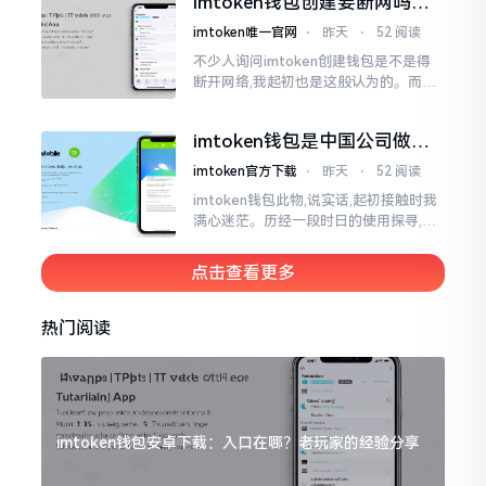
imtoken钱包创建要断网吗？
老玩家说说真实情况
imtoken唯一官网
⋅
昨天
⋅
52 阅读
不少人询问imtoken创建钱包是不是得
断开网络,我起初也是这般认为的。而后
使用了好些年才发觉,此种说法略微有些
夸张了。断网创建主要是为了防范中间
imtoken钱包是中国公司做的
人攻击
吗？一文说清楚
imtoken官方下载
⋅
昨天
⋅
52 阅读
imtoken钱包此物,说实话,起初接触时我
满心迷茫。历经一段时日的使用探寻,我
才渐渐揭开其面纱,明晰其实际状况。原
来,这款钱包乃中国团队打造,其创始人为
点击查看更多
李鹏
热门阅读
imtoken钱包安卓下载：入口在哪？老玩家的经验分享