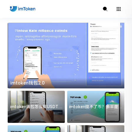
imtoken钱包2.0
i
imtoken钱包怎么找USDT地
imtoken提不了币？多半是这
址？三步搞定不踩坑
几件事没处理好