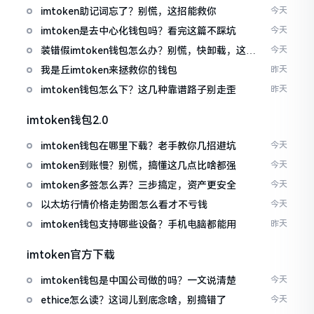
imtoken助记词忘了？别慌，这招能救你
今天
imtoken是去中心化钱包吗？看完这篇不踩坑
今天
装错假imtoken钱包怎么办？别慌，快卸载，这几
今天
招能救急
我是丘imtoken来拯救你的钱包
昨天
imtoken钱包怎么下？这几种靠谱路子别走歪
昨天
imtoken钱包2.0
imtoken钱包在哪里下载？老手教你几招避坑
今天
imtoken到账慢？别慌，搞懂这几点比啥都强
今天
imtoken多签怎么弄？三步搞定，资产更安全
今天
以太坊行情价格走势图怎么看才不亏钱
今天
imtoken钱包支持哪些设备？手机电脑都能用
昨天
imtoken官方下载
imtoken钱包是中国公司做的吗？一文说清楚
今天
ethice怎么读？这词儿到底念啥，别搞错了
今天