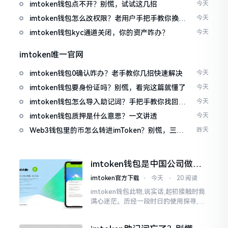
imtoken钱包点不开？别慌，试试这几招
今天
imtoken钱包怎么改权限？老用户手把手教你换主
今天
人
imtoken钱包kyc通道关闭，你的资产咋办？
今天
imtoken唯一官网
imtoken钱包0确认咋办？老手教你几招快速解决
今天
imtoken钱包要身份证吗？别慌，看完这篇就懂了
今天
imtoken钱包怎么导入助记词？手把手教你找回资
今天
产
imtoken钱包质押是什么意思？一文讲透
今天
Web3钱包里的币怎么转进imToken？别慌，三步
昨天
搞定
imtoken钱包是中国公司做的
吗？一文说清楚
imtoken官方下载
⋅
今天
⋅
20 阅读
imtoken钱包此物,说实话,起初接触时我
满心迷茫。历经一段时日的使用探寻,我
才渐渐揭开其面纱,明晰其实际状况。原
来,这款钱包乃中国团队打造,其创始人为