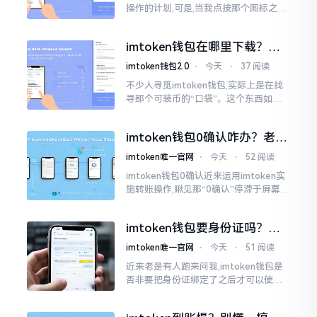
操作的计划,可是,当我点按那个图标之后,
屏幕就如同陷入死机状态一样,好长一段
时间都木有一丁点反应。我不住地点击
imtoken钱包在哪里下载？老
手教你几招避坑
imtoken钱包2.0
⋅
今天
⋅
37 阅读
不少人寻觅imtoken钱包,实际上是在找
寻那个可装币的“口袋”。这个东西如今
称作imToken,是个老资历的钱包,对以太
坊、比特币以及各类链上的代币予以支
imtoken钱包0确认咋办？老手
持。
教你几招快速解决
imtoken唯一官网
⋅
今天
⋅
52 阅读
imtoken钱包0确认近来运用imtoken实
施转账操作,瞅见那“0确认”停滞于屏幕之
上,内心着实颇为不是个滋味儿。此玩意
儿恰似前往银行进行排队,前方之人众多,
imtoken钱包要身份证吗？别
你仅有干巴巴等待其一途。
慌，看完这篇就懂了
imtoken唯一官网
⋅
今天
⋅
51 阅读
近来老是有人跑来问我,imtoken钱包是
否非要把身份证绑定了之后才可以使用
呢?起初阶段我也着实感到极为纳闷,随后
历经一番认真细致地琢磨，最终算是搞