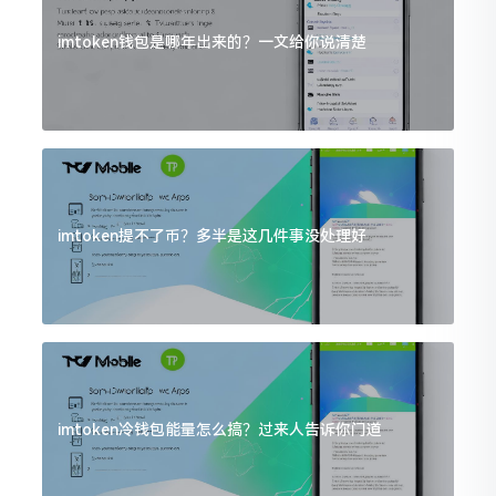
imtoken钱包是哪年出来的？一文给你说清楚
imtoken提不了币？多半是这几件事没处理好
imtoken冷钱包能量怎么搞？过来人告诉你门道