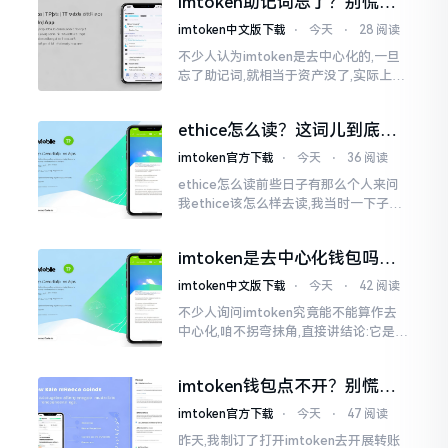
imtoken助记词忘了？别慌，
李鹏
这招能救你
imtoken中文版下载
⋅
今天
⋅
28 阅读
不少人认为imtoken是去中心化的,一旦
忘了助记词,就相当于资产没了,实际上这
笔账不能如此来算,重点在于你的设备是
否还存在。假设你的手机没丢,且一直处
ethice怎么读？这词儿到底念
于网络连接状态
啥，别搞错了
imtoken官方下载
⋅
今天
⋅
36 阅读
ethice怎么读前些日子有那么个人来问
我ethice该怎么样去读,我当时一下子就
愣住了,卡在那儿说不出话来。这个词瞅
着模样感觉像是ethics（伦理学）,不过
imtoken是去中心化钱包吗？
呢拼写方面却少了一个字母
看完这篇不踩坑
imtoken中文版下载
⋅
今天
⋅
42 阅读
不少人询问imtoken究竟能不能算作去
中心化,咱不拐弯抹角,直接讲结论:它是一
种“不伦不类”的混合形态。私钥诚然是
由你自己掌握在手中,这点确凿无误
imtoken钱包点不开？别慌，
试试这几招
imtoken官方下载
⋅
今天
⋅
47 阅读
昨天,我制订了打开imtoken去开展转账