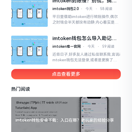
imtoken到账慢？别慌，搞懂
清楚了
这几点比啥都强
imtoken钱包2.0
⋅
今天
⋅
58 阅读
平日里借助imtoken进行转账操作,偶尔
之时钱会半天都没有动静,内心着实是挺
着急的。实际上这东西到账的快慢情况,
真的并非是它独自就能决定的。区块链
imtoken钱包怎么导入助记
这个东西呢
词？手把手教你找回资产
imtoken唯一官网
⋅
今天
⋅
59 阅读
近些日子,好多友人通过私信联系我,言说i
mtoken钱包无法登录,或者是更换了手
机后,资产寻觅不到,急得如同热锅之上的
蚂蚁一般。实际上
点击查看更多
热门阅读
imtoken钱包安卓下载：入口在哪？老玩家的经验分享