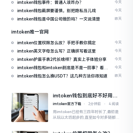
imtoken钱包事件：普通人该咋办？
今天
imtoken钱包截屏要谨慎，别把隐私当儿戏
今天
imtoken钱包是中国公司做的吗？一文说清楚
昨天
imtoken唯一官网
imtoken位置权限怎么改？手把手教你搞定
今天
imtoken英文字母怎么写？正确拼写看这里
今天
imtoken护盾手表2代长啥样？真实上手体验分享
今天
imtoken钱包和imtoken到底是不是一回事？看完
今天
就懂了
imtoken钱包怎么换USDT？这几种方法你得知道
昨天
imtoken钱包到底好不好用？
老玩家说说真实体验
imtoken官方下载
⋅
2分钟前
⋅
4 阅读
用imtoken已经有三四年时长了,最初是
从玩以太坊起步的,直至如今对多链都有
涉及,也可算是个老使用者了,讲真，imto
ken这玩意儿就好像一个数字钱袋子