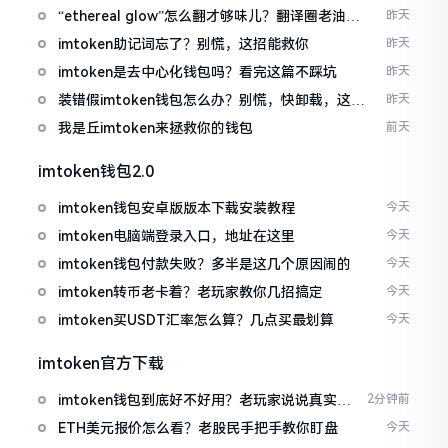
“ethereal glow”怎么翻才够味儿？翻译圈老油条
昨天
的私房话
imtoken助记词忘了？别慌，这招能救你
昨天
imtoken是去中心化钱包吗？看完这篇不踩坑
昨天
装错假imtoken钱包怎么办？别慌，快卸载，这几
昨天
招能救急
我是丘imtoken来拯救你的钱包
前天
imtoken钱包2.0
imtoken钱包安卓版版本下载安装教程
今天
imtoken电脑端登录入口，地址在这里
今天
imtoken钱包付款失败？多半是这几个原因闹的
今天
imtoken转币老卡着？老玩家教你几招搞定
今天
imtoken买USDT汇率怎么算？几点买最划算
今天
imtoken官方下载
imtoken钱包到底好不好用？老玩家说说真实体
2分钟前
验
ETH美元报价怎么看？老股民手把手教你盯盘
今天