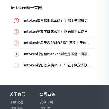
imtoken唯一官网
imtoken位置权限怎么改？手把手教你搞定
imtoken英文字母怎么写？正确拼写看这里
imtoken护盾手表2代长啥样？真实上手体验
分享
imtoken钱包和imtoken到底是不是一回事？
看完就懂了
imtoken钱包怎么换USDT？这几种方法你得
知道
关于我们
公司业务
下载渠道
安卓下载
网站地图
以太坊