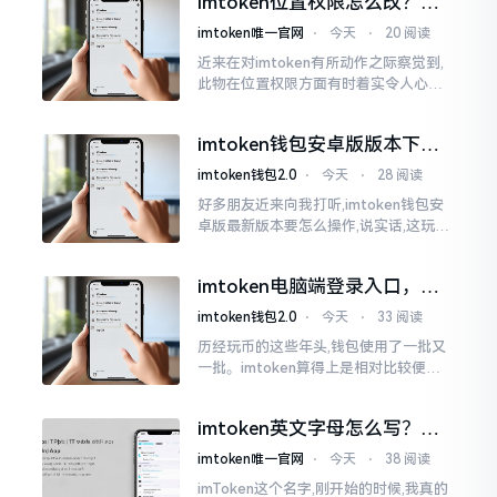
imtoken位置权限怎么改？手
把手教你搞定
imtoken唯一官网
⋅
今天
⋅
20 阅读
近来在对imtoken有所动作之际察觉到,
此物在位置权限方面有时着实令人心生
烦闷之感。开启app之际提示定位出现故
障情况,致使我呈现出一脸茫然不知所措
imtoken钱包安卓版版本下载
的模样
安装教程
imtoken钱包2.0
⋅
今天
⋅
28 阅读
好多朋友近来向我打听,imtoken钱包安
卓版最新版本要怎么操作,说实话,这玩意
儿要是熟练掌握了,还挺方便的。我用它
都快两年了,从1.8版本一直跟到现在的2.
imtoken电脑端登录入口，地
0版本
址在这里
imtoken钱包2.0
⋅
今天
⋅
33 阅读
历经玩币的这些年头,钱包使用了一批又
一批。imtoken算得上是相对比较便于
使用的，在手机上运用起来没有问题,然
而有时想要就着大屏幕瞧瞧资产状况,那
imtoken英文字母怎么写？正
就得去寻觅电脑端的入口。
确拼写看这里
imtoken唯一官网
⋅
今天
⋅
38 阅读
imToken这个名字,刚开始的时候,我真的