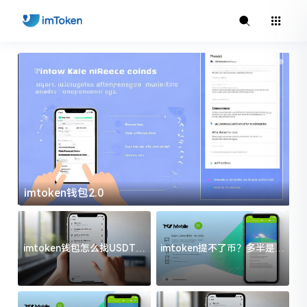
imtoken钱包2.0
i
imtoken钱包怎么找USDT地
imtoken提不了币？多半是这
址？三步搞定不踩坑
几件事没处理好