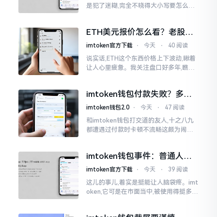
是犯了迷糊,完全不晓得大小写要怎么去
处置。在网络上搜寻了一阵后,发觉各种
各样的写法都有,有的写成IMTOKEN
ETH美元报价怎么看？老股民
手把手教你盯盘
imtoken官方下载
⋅
今天
⋅
40 阅读
说实话,ETH这个东西价格上下波动,瞅着
让人心里疲惫。我关注盘口好多年,瞧见
好多人询问“eth美元报价”,实际上重点并
非价格自身,而是你怎样去看待、如何做
imtoken钱包付款失败？多半
判断。
是这几个原因闹的
imtoken钱包2.0
⋅
今天
⋅
47 阅读
和imtoken钱包打交道的友人,十之八九
都遭遇过付款时卡顿不流畅这颇为闹心
的状况。转账持续许久毫无反应,亦或是
直接弹出红色字体显示报错,情形令人焦
imtoken钱包事件：普通人该
急得连连跺脚。实际上讲
咋办？
imtoken官方下载
⋅
今天
⋅
39 阅读
这儿的事儿,着实是挺能让人脑袋疼。imt
oken,它可是在市面当中,被使用得挺多的
那种钱包。前段时间,它出现了一些状况
咧,好多人的资产,都跟着一块儿晃悠起来