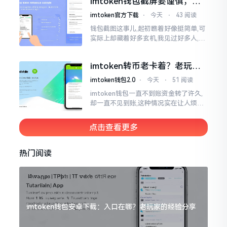
imtoken钱包截屏要谨慎，别
把隐私当儿戏
imtoken官方下载
⋅
今天
⋅
43 阅读
钱包截图这事儿,起初瞧着好像挺简单,可
实际上却藏着好多玄机,我见过好多人,总
随手截钱包画面后,就随便发到朋友圈或
者群聊里,结果账号被盗,资产也没了,要晓
imtoken转币老卡着？老玩家
得
教你几招搞定
imtoken钱包2.0
⋅
今天
⋅
51 阅读
imtoken钱包一直不到账资金转了许久,
却一直不见到账,这种情况实在让人烦躁,
怒火中烧。我刚启用imtoken软件时,就
遇到过类似困扰,那时内心焦急,像被困在
点击查看更多
热锅上的蚂蚁,慌乱无措。
热门阅读
imtoken钱包安卓下载：入口在哪？老玩家的经验分享