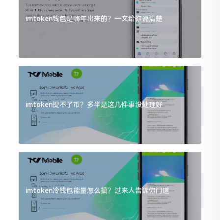
imtoken钱包是哪年出来的？一文给你说清楚
imtoken提不了币？多半是这几件事没处理好
imtoken冷钱包能量怎么搞？过来人告诉你门道