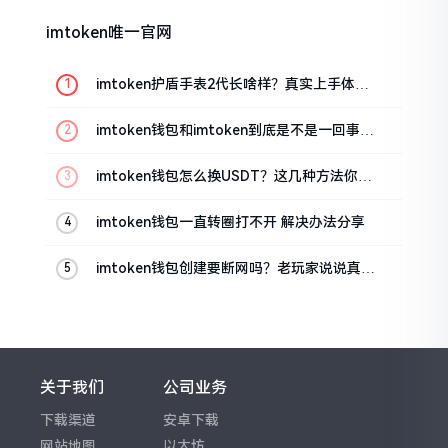
imtoken唯一官网
imtoken护盾手表2代长啥样？真实上手体验
分享
imtoken钱包和imtoken到底是不是一回事？
看完就懂了
imtoken钱包怎么换USDT？这几种方法你得
知道
imtoken钱包一直转圈打不开 解决办法分享
imtoken钱包创建要断网吗？老玩家说说真实
情况
关于我们
公司业务
下载渠道
安卓下载
网站地图
以太坊