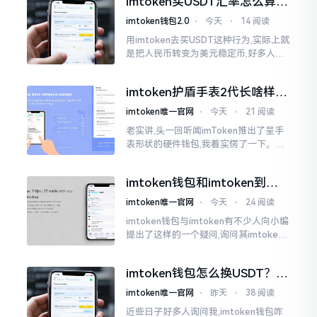
imtoken买USDT汇率怎么算？
热锅上的蚂蚁,慌乱无措。
几点买最划算
imtoken钱包2.0
⋅
今天
⋅
14 阅读
用imtoken去买USDT这种行为,实际上就
是把人民币转变为美元稳定币,好多人在
首次进行购买时都陷入了困惑状态,界面
之中有着大量的数字,汇率呈现出忽高忽
imtoken护盾手表2代长啥样？
低的状况
真实上手体验分享
imtoken唯一官网
⋅
今天
⋅
21 阅读
老实讲,头一回听闻imToken推出了呈手
表形状的硬件钱包,我着实愣了一下。在c
rypto圈子里,玩硬件钱包的人数量不少,
然而做成手表样式的着实不多见。
imtoken钱包和imtoken到底
是不是一回事？看完就懂了
imtoken唯一官网
⋅
今天
⋅
24 阅读
imtoken钱包与imtoken有不少人向小编
提出了这样的一个疑问,询问其imtoken
钱包与imtoken是不是属于不同一的事
物。而实际上,这二者根本完完全全就是
imtoken钱包怎么换USDT？这
同一个物品
几种方法你得知道
imtoken唯一官网
⋅
昨天
⋅
38 阅读
近些日子好多人询问我,imtoken钱包咋