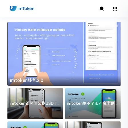
imtoken钱包2.0
i
imtoken钱包怎么找USDT地
imtoken提不了币？多半是这
址？三步搞定不踩坑
几件事没处理好