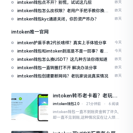
imtoken钱包点不开？别慌，试试这几招
昨天
imtoken钱包怎么改权限？老用户手把手教你换主
昨天
人
imtoken钱包kyc通道关闭，你的资产咋办？
昨天
imtoken唯一官网
imtoken护盾手表2代长啥样？真实上手体验分享
今天
imtoken钱包和imtoken到底是不是一回事？看完
今天
就懂了
imtoken钱包怎么换USDT？这几种方法你得知道
昨天
imtoken钱包一直转圈打不开 解决办法分享
昨天
imtoken钱包创建要断网吗？老玩家说说真实情况
昨天
imtoken转币老卡着？老玩家
教你几招搞定
imtoken钱包2.0
⋅
21分钟前
⋅
6 阅读
imtoken钱包一直不到账资金转了许久,
却一直不见到账,这种情况实在让人烦躁,
怒火中烧。我刚启用imtoken软件时,就
遇到过类似困扰,那时内心焦急,像被困在