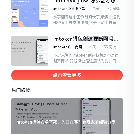
“ethereal glow”怎么翻才够味
至极点。
儿？翻译圈老油条的私房话
imtoken中文版下载
⋅
昨天
⋅
52 阅读
从事翻译这个工作时间长了,最害怕遇到
那种看上去觉得眼熟,可是一动手去写就
毫无头绪的词汇。“etherealglow”就是
很典型的例子。你去查阅词典
imtoken钱包创建要断网吗？
老玩家说说真实情况
imtoken唯一官网
⋅
昨天
⋅
55 阅读
不少人询问imtoken创建钱包是不是得
断开网络,我起初也是这般认为的。而后
使用了好些年才发觉,此种说法略微有些
夸张了。断网创建主要是为了防范中间
点击查看更多
人攻击
热门阅读
imtoken钱包安卓下载：入口在哪？老玩家的经验分享