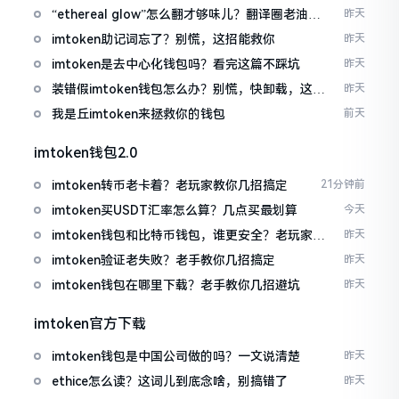
“ethereal glow”怎么翻才够味儿？翻译圈老油条
昨天
的私房话
imtoken助记词忘了？别慌，这招能救你
昨天
imtoken是去中心化钱包吗？看完这篇不踩坑
昨天
装错假imtoken钱包怎么办？别慌，快卸载，这几
昨天
招能救急
我是丘imtoken来拯救你的钱包
前天
imtoken钱包2.0
imtoken转币老卡着？老玩家教你几招搞定
21分钟前
imtoken买USDT汇率怎么算？几点买最划算
今天
imtoken钱包和比特币钱包，谁更安全？老玩家来
昨天
聊聊
imtoken验证老失败？老手教你几招搞定
昨天
imtoken钱包在哪里下载？老手教你几招避坑
昨天
imtoken官方下载
imtoken钱包是中国公司做的吗？一文说清楚
昨天
ethice怎么读？这词儿到底念啥，别搞错了
昨天