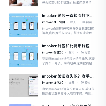
样去换那USDT,讲真的,这般问题问得很
是实在。咱们那些普通之人玩币,最为头
疼之事便是怎样把各类代币换成USDT
imtoken钱包一直转圈打不开
解决办法分享
imtoken唯一官网
⋅
昨天
⋅
34 阅读
imtoken钱包打开转圈好多回我碰到过
这事,真的是惹人厌烦。每次兴冲冲地开
启imtoken,那个圈就开始不住地转呀转,
仿若永远没有尽头一样。针对这种情形,
imtoken钱包和比特币钱包，
大家说法不尽相同
谁更安全？老玩家来聊聊
imtoken钱包2.0
⋅
昨天
⋅
46 阅读
我对照imtoken钱包跟比特币钱包,琢磨
了好长一阵子。准确地讲,这两款钱包我
都用过,它们各有独特特性。imtoken是
多链钱包,能支持多种数字货币,界面设计
imtoken验证老失败？老手教
挺美观
你几招搞定
imtoken钱包2.0
⋅
昨天
⋅
49 阅读
自使用imtoken这么长时间以来,验证失
败这般状况着实令人烦闷不已。有时急
切地想要进行转账操作,却偏偏卡在验证
那一流程环节,致使整个人的状态都低落