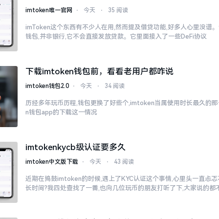
imtoken唯一官网
⋅
今天
⋅
35 阅读
imToken这个东西有不少人在用,然而提及借贷功能,好多人心里没谱。说
钱包,并非银行,它不会直接发放贷款。它里面接入了一些DeFi协议
下载imtoken钱包前，看看老用户都咋说
imtoken钱包2.0
⋅
今天
⋅
34 阅读
历经多年玩币历程,钱包更换了好些个,imtoken当属使用时长最久的那一
n钱包app的下载这一情况
imtokenkycb级认证要多久
imtoken中文版下载
⋅
今天
⋅
43 阅读
近期在捣鼓imtoken的时候,遇上了KYC认证这个事情,心里头一直
长时间?我四处查找了一番,也向几位玩币的朋友打听了下,大家说的都