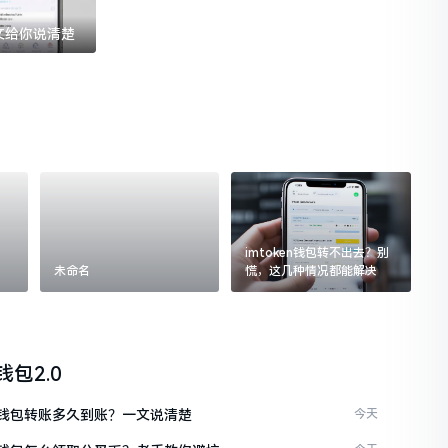
一文给你说清楚
imtoken钱包转不出去？别
未命名
慌，这几种情况都能解决
n钱包2.0
ken钱包转账多久到账？一文说清楚
今天