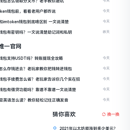
ken钱包怎么领取分叉币？老手教你避坑
今天
token钱包前，看看老用户都咋说
今天
en和imtoken钱包到底啥区别 一文说清楚
今天
ken钱包有密钥吗？一文说清楚助记词和私钥
昨天
en唯一官网
en钱包支持USDT吗？转账提现全攻略
今天
ken怎么存钱进去？老玩家教你把钱转进钱包
今天
ken钱包手续费怎么省？老玩家告诉你几个实在招
今天
ken钱包有借贷功能吗？靠谱不靠谱一文说清楚
今天
亚英语怎么读？教你轻松记住正确发音
今天
猜你喜欢
换一换
2021年以太坊能涨到多少美元？