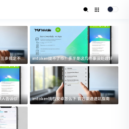
址？三步搞定不踩
imtoken提不了币？多半是这几件事没处理好
i
过来人告诉你门
imtoken钱包安卓怎么下 官方渠道避坑指南