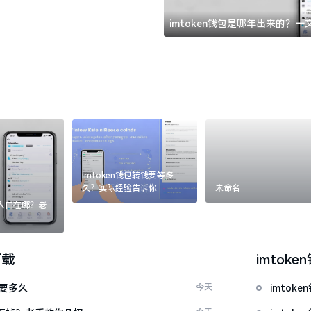
imtoken钱包是哪年出来的？
imtoken钱包转钱要等多
久？实际经验告诉你
未命名
：入口在哪？老
下载
imtoke
证要多久
今天
imto