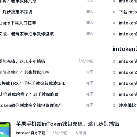
示关不掉？老手教你几招
今天
imto
去？几步搞定不踩坑
昨天
下载im
网址app下载入口在哪
昨天
imtok
载中文版，老玩家手把手教你避坑
昨天
imto
载
imtok
en钱包充值，这几步别搞错
26分钟前
imtok
产为零怎么找回？老张教你几招
今天
imto
T怎么换成TRX？手把手教你转成波场币
昨天
imto
元计价跌成啥样了？老手教你咋看
昨天
imto
token教你创建多个钱包管理资产
昨天
埃塞俄比
苹果手机给imToken钱包充值，这几步别搞错
imtoken官方下载
⋅
26分钟前
⋅
8 阅读