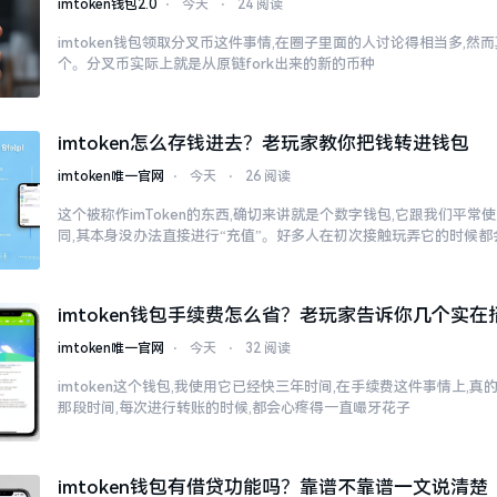
imtoken钱包2.0
⋅
今天
⋅
24 阅读
imtoken钱包领取分叉币这件事情,在圈子里面的人讨论得相当多,
个。分叉币实际上就是从原链fork出来的新的币种
imtoken怎么存钱进去？老玩家教你把钱转进钱包
imtoken唯一官网
⋅
今天
⋅
26 阅读
这个被称作imToken的东西,确切来讲就是个数字钱包,它跟我们平
同,其本身没办法直接进行“充值”。好多人在初次接触玩弄它的时候都
imtoken钱包手续费怎么省？老玩家告诉你几个实在
imtoken唯一官网
⋅
今天
⋅
32 阅读
imtoken这个钱包,我使用它已经快三年时间,在手续费这件事情上,
那段时间,每次进行转账的时候,都会心疼得一直嘬牙花子
imtoken钱包有借贷功能吗？靠谱不靠谱一文说清楚