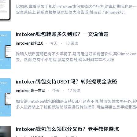
比如说,拿着苹果手机给imToken钱包充值这个行为,讲真初期我也是
安卓系统上,简单直接复制地址便大功告成,然而到了iPhone这儿
imtoken钱包转账多久到账？一文说清楚
imtoken钱包2.0
⋅
今天
⋅
13 阅读
我踏入玩币范畴已有不少年份了,期间用过好些钱包软件,其中imtok
去。然而,它有个小毛病,就是交易时,确认时间常常不太稳
imtoken钱包支持USDT吗？转账提现全攻略
imtoken唯一官网
⋅
今天
⋅
17 阅读
如实讲,imtoken钱包的确是支持USDT这点不假,然而切莫太早开心
多人觉得装上了钱包就能够随意进行转账操作,可结果要么是手续费高
imtoken钱包怎么领取分叉币？老手教你避坑