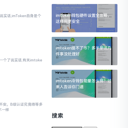
imtoken钱包硬件设置全攻略，
实话,imToken自身是个
这样用更安全
imtoken提不了币？多半是这几
件事没处理好
个了说实话,有关imtoke
imtoken冷钱包能量怎么搞？过
来人告诉你门道
忐忑不安。B级认证究竟得等多
不一样
搜索