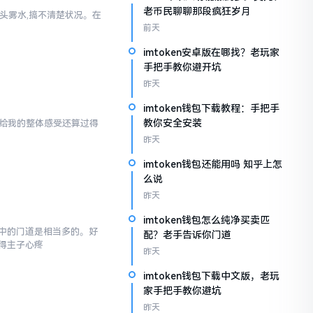
老币民聊聊那段疯狂岁月
一头雾水,搞不清楚状况。在
前天
imtoken安卓版在哪找？老玩家
手把手教你避开坑
昨天
imtoken钱包下载教程：手把手
教你安全安装
en给我的整体感受还算过得
昨天
imtoken钱包还能用吗 知乎上怎
么说
昨天
imtoken钱包怎么纯净买卖匹
,其中的门道是相当多的。好
配？老手告诉你门道
得主子心疼
昨天
imtoken钱包下载中文版，老玩
家手把手教你避坑
昨天