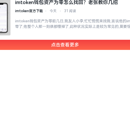
imtoken钱包资产为零怎么找回？老张教你几招
imtoken官方下载
⋅
今天
⋅
31 阅读
imtoken钱包资产为零前几日,我友人小李,忙忙慌慌来找我,言说他的i
零了,他整个人那一刻俱都懵掉了,此种状况实际上是较为常见的,莫要
点击查看更多