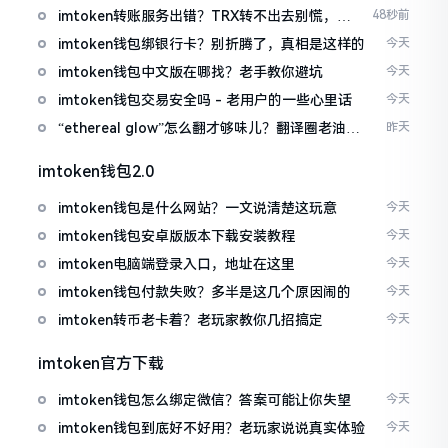
imtoken转账服务出错？TRX转不出去别慌，这
48秒前
几招试试
imtoken钱包绑银行卡？别折腾了，真相是这样的
今天
imtoken钱包中文版在哪找？老手教你避坑
今天
imtoken钱包交易安全吗 - 老用户的一些心里话
今天
“ethereal glow”怎么翻才够味儿？翻译圈老油条
昨天
的私房话
imtoken钱包2.0
imtoken钱包是什么网站？一文说清楚这玩意
今天
imtoken钱包安卓版版本下载安装教程
今天
imtoken电脑端登录入口，地址在这里
今天
imtoken钱包付款失败？多半是这几个原因闹的
今天
imtoken转币老卡着？老玩家教你几招搞定
今天
imtoken官方下载
imtoken钱包怎么绑定微信？答案可能让你失望
今天
imtoken钱包到底好不好用？老玩家说说真实体验
今天