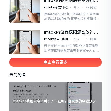
imtoken钱包到底好不好用？
睹过非常多的人
老玩家说说真实体验
imtoken官方下载
⋅
今天
⋅
42 阅读
用imtoken已经有三四年时长了,最初是
从玩以太坊起步的,直至如今对多链都有
涉及,也可算是个老使用者了,讲真，imto
ken这玩意儿就好像一个数字钱袋子
imtoken位置权限怎么改？手
把手教你搞定
imtoken唯一官网
⋅
今天
⋅
50 阅读
近来在对imtoken有所动作之际察觉到,
此物在位置权限方面有时着实令人心生
烦闷之感。开启app之际提示定位出现故
障情况,致使我呈现出一脸茫然不知所措
点击查看更多
的模样
热门阅读
imtoken钱包安卓下载：入口在哪？老玩家的经验分享