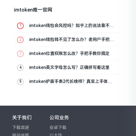
imtoken唯一官网
imtoken钱包会风控吗？知乎上的说法靠不靠
谱，老币民告诉你
imtoken钱包钱不见了怎么办？老用户手把手
教你找回
imtoken位置权限怎么改？手把手教你搞定
imtoken英文字母怎么写？正确拼写看这里
imtoken护盾手表2代长啥样？真实上手体验
分享
关于我们
公司业务
下载渠道
安卓下载
网站地图
以太坊