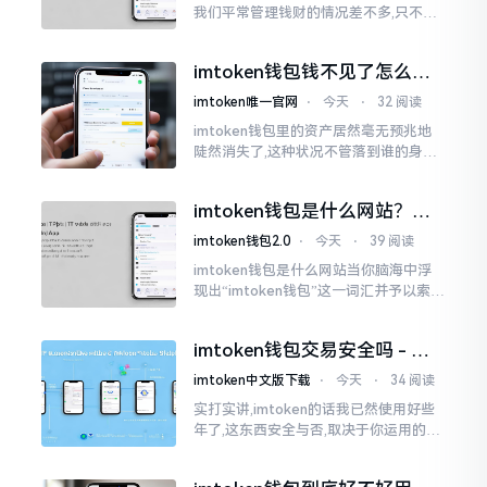
我们平常管理钱财的情况差不多,只不过
它是用于管理数字资产的。然而在网上
搜索“imtoken钱包官网中文版”,会跳出
imtoken钱包钱不见了怎么
许许多多的链接
办？老用户手把手教你找回
imtoken唯一官网
⋅
今天
⋅
32 阅读
imtoken钱包里的资产居然毫无预兆地
陡然消失了,这种状况不管落到谁的身上,
只怕都会心急如焚。我有个朋友就在前
些日子碰到了这样的事,当他满心忐忑地
imtoken钱包是什么网站？一
打开钱包查看时
文说清楚这玩意
imtoken钱包2.0
⋅
今天
⋅
39 阅读
imtoken钱包是什么网站当你脑海中浮
现出“imtoken钱包”这一词汇并予以索求
之时,内心所想往往不外乎“此物究竟是何
种平台”。事实上,初次听闻imtoken之际,
imtoken钱包交易安全吗 - 老
我也曾短暂错愕
用户的一些心里话
imtoken中文版下载
⋅
今天
⋅
34 阅读
实打实讲,imtoken的话我已然使用好些
年了,这东西安全与否,取决于你运用的方
式。钱包自身不存在问题,然而众多人之
所以失败,在于贪图便宜以及偷懒。我目