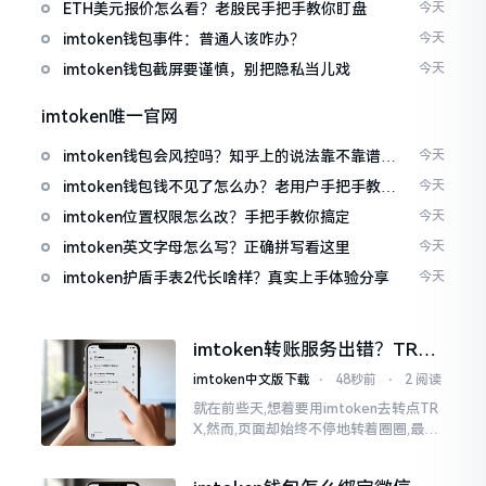
ETH美元报价怎么看？老股民手把手教你盯盘
今天
imtoken钱包事件：普通人该咋办？
今天
imtoken钱包截屏要谨慎，别把隐私当儿戏
今天
imtoken唯一官网
imtoken钱包会风控吗？知乎上的说法靠不靠谱，
今天
老币民告诉你
imtoken钱包钱不见了怎么办？老用户手把手教你
今天
找回
imtoken位置权限怎么改？手把手教你搞定
今天
imtoken英文字母怎么写？正确拼写看这里
今天
imtoken护盾手表2代长啥样？真实上手体验分享
今天
imtoken转账服务出错？TRX
转不出去别慌，这几招试试
imtoken中文版下载
⋅
48秒前
⋅
2 阅读
就在前些天,想着要用imtoken去转点TR
X,然而,页面却始终不停地转着圈圈,最终
弹出来了“转账服务出错”这样的提示。
说实话,在那一瞬间