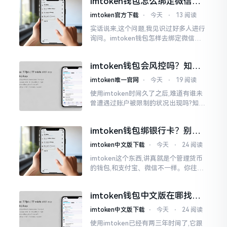
imtoken钱包怎么绑定微信？
答案可能让你失望
imtoken官方下载
⋅
今天
⋅
13 阅读
实话说来,这个问题,我见识过好多人进行
询问。imtoken钱包怎样去绑定微信呢?
答案是极为简单的,那便是绑不上。我方
才未信,经历了好长一段时间的反复尝
imtoken钱包会风控吗？知乎
试。随后予以明晰
上的说法靠不靠谱，老币民告
imtoken唯一官网
⋅
今天
⋅
19 阅读
诉你
使用imtoken时间久了之后,难道有谁未
曾遭遇过账户被限制的状况出现吗?知乎
上面为此吵得乱成一团,当中有人声称风
控是虚假的,还有人表示自己天天都被限
imtoken钱包绑银行卡？别折
制。
腾了，真相是这样的
imtoken中文版下载
⋅
今天
⋅
24 阅读
imtoken这个东西,讲真就是个管理货币
的钱包,和支付宝、微信不一样。你往里
面存的是比特币、以太坊这类虚拟货币,
并非人民币。好多人初次使用时
imtoken钱包中文版在哪找？
老手教你避坑
imtoken中文版下载
⋅
今天
⋅
24 阅读
使用imtoken已经有两三年时间了,它跟