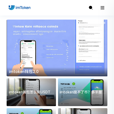
imtoken钱包2.0
i
imtoken钱包怎么找USDT地
imtoken提不了币？多半是这
址？三步搞定不踩坑
几件事没处理好