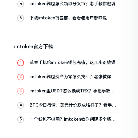
imtoken钱包怎么领取分叉币？老手教你避坑
下载imtoken钱包前，看看老用户都咋说
imtoken官方下载
苹果手机给imToken钱包充值，这几步别搞错
imtoken钱包资产为零怎么找回？老张教你几
招
imtoken里USDT怎么换成TRX？手把手教你
转成波场币
BTC今日行情：美元计价跌成啥样了？老手教
你咋看
一个钱包不够用？imtoken教你创建多个钱包
管理资产