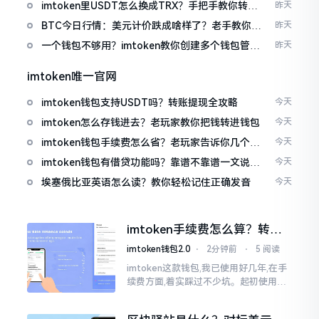
imtoken里USDT怎么换成TRX？手把手教你转成
昨天
波场币
BTC今日行情：美元计价跌成啥样了？老手教你咋
昨天
看
一个钱包不够用？imtoken教你创建多个钱包管理
昨天
资产
imtoken唯一官网
imtoken钱包支持USDT吗？转账提现全攻略
今天
imtoken怎么存钱进去？老玩家教你把钱转进钱包
今天
imtoken钱包手续费怎么省？老玩家告诉你几个实
今天
在招
imtoken钱包有借贷功能吗？靠谱不靠谱一文说清
今天
楚
埃塞俄比亚英语怎么读？教你轻松记住正确发音
今天
imtoken手续费怎么算？转账
和交易所差别大了
imtoken钱包2.0
⋅
2分钟前
⋅
5 阅读
imtoken这款钱包,我已使用好几年,在手
续费方面,着实踩过不少坑。起初使用时,
每次转账,都提心吊胆,完全不知钱究竟扣
在了何处。经后来慢慢深入研究,才终于