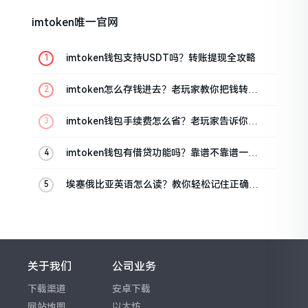
imtoken唯一官网
imtoken钱包支持USDT吗？转账提现全攻略
imtoken怎么存钱进去？老玩家教你把钱转进
钱包
imtoken钱包手续费怎么省？老玩家告诉你几
个实在招
imtoken钱包有借贷功能吗？靠谱不靠谱一文
说清楚
埃塞俄比亚英语怎么读？教你轻松记住正确发
音
关于我们
公司业务
下载渠道
安卓下载
网站地图
以太坊