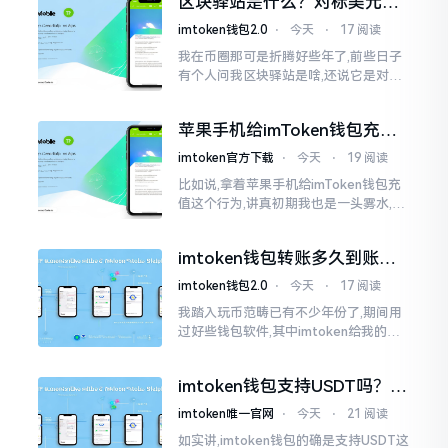
区块驿站是什么？对标美元的
明白
ETH到底咋回事
imtoken钱包2.0
⋅
今天
⋅
17 阅读
我在币圈那可是折腾好些年了,前些日子
有个人问我区块驿站是啥,还说它是对标
美元的ETH,说实在的,刚开始的时候我也
犯难,这词听起来可挺吓人的。之后我翻
苹果手机给imToken钱包充
找了些资料
值，这几步别搞错
imtoken官方下载
⋅
今天
⋅
19 阅读
比如说,拿着苹果手机给imToken钱包充
值这个行为,讲真初期我也是一头雾水,搞
不清楚状况。在安卓系统上,简单直接复
制地址便大功告成,然而到了iPhone这儿
imtoken钱包转账多久到账？
一文说清楚
imtoken钱包2.0
⋅
今天
⋅
17 阅读
我踏入玩币范畴已有不少年份了,期间用
过好些钱包软件,其中imtoken给我的整
体感受还算过得去。然而,它有个小毛病,
就是交易时,确认时间常常不太稳
imtoken钱包支持USDT吗？转
账提现全攻略
imtoken唯一官网
⋅
今天
⋅
21 阅读
如实讲,imtoken钱包的确是支持USDT这