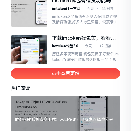
imtoken钱包有借贷功能吗？
靠谱不靠谱一文说清楚
imtoken唯一官网
⋅
今天
⋅
44 阅读
imToken这个东西有不少人在用,然而提
及借贷功能,好多人心里没谱。说实话,im
Token自身是个钱包,并非银行,它不会直
接发放贷款。它里面接入了一些DeFi协
下载imtoken钱包前，看看老
议
用户都咋说
imtoken钱包2.0
⋅
今天
⋅
42 阅读
历经多年玩币历程,钱包更换了好些个,im
token当属使用时长最久的那一个了说实
话,有关imtoken钱包app的下载这一情
况
点击查看更多
热门阅读
imtoken钱包安卓下载：入口在哪？老玩家的经验分享