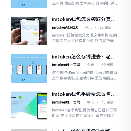
点不假,然而切莫太早开心,其中的门道是
相当多的。好多人觉得装上了钱包就能
够随意进行转账操作,可结果要么是手续
imtoken钱包怎么领取分叉
费高得主子心疼
币？老手教你避坑
imtoken钱包2.0
⋅
今天
⋅
28 阅读
imtoken钱包领取分叉币这件事情,在圈
子里面的人讨论得相当多,然而真正弄明
白的人并没有几个。分叉币实际上就是
从原链fork出来的新的币种
imtoken怎么存钱进去？老玩
家教你把钱转进钱包
imtoken唯一官网
⋅
今天
⋅
39 阅读
这个被称作imToken的东西,确切来讲就
是个数字钱包,它跟我们平常使用的支付
宝、微信有所不同,其本身没办法直接进
行“充值”。好多人在初次接触玩弄它的
imtoken钱包手续费怎么省？
时候都会陷入困惑
老玩家告诉你几个实在招
imtoken唯一官网
⋅
今天
⋅
43 阅读
imtoken这个钱包,我使用它已经快三年
时间,在手续费这件事情上,真的是踩了好
多坑。刚开始的那段时间,每次进行转账
的时候,都会心疼得一直嘬牙花子