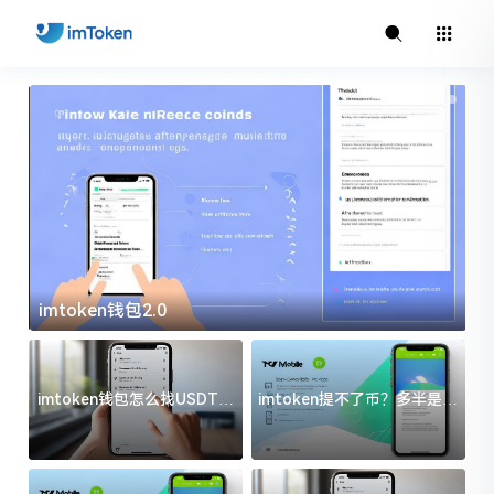
imtoken钱包2.0
i
imtoken钱包怎么找USDT地
imtoken提不了币？多半是这
址？三步搞定不踩坑
几件事没处理好