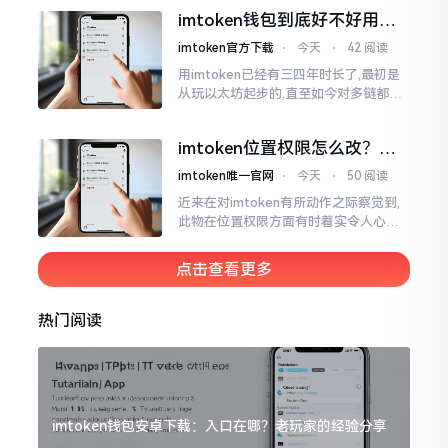
所以失败,在于贪图便宜以及偷懒。我目
imtoken钱包到底好不好用？
睹过非常多的人
老玩家说说真实体验
imtoken官方下载
⋅
今天
⋅
42 阅读
用imtoken已经有三四年时长了,最初是
从玩以太坊起步的,直至如今对多链都有
涉及,也可算是个老使用者了,讲真，imto
ken这玩意儿就好像一个数字钱袋子
imtoken位置权限怎么改？手
把手教你搞定
imtoken唯一官网
⋅
今天
⋅
50 阅读
近来在对imtoken有所动作之际察觉到,
此物在位置权限方面有时着实令人心生
烦闷之感。开启app之际提示定位出现故
障情况,致使我呈现出一脸茫然不知所措
点击查看更多
的模样
热门阅读
imtoken钱包安卓下载：入口在哪？老玩家的经验分享