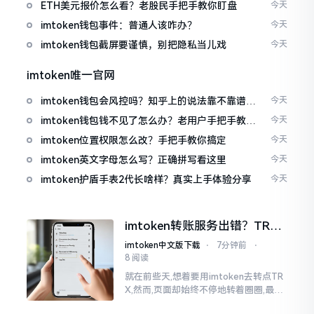
ETH美元报价怎么看？老股民手把手教你盯盘
今天
imtoken钱包事件：普通人该咋办？
今天
imtoken钱包截屏要谨慎，别把隐私当儿戏
今天
imtoken唯一官网
imtoken钱包会风控吗？知乎上的说法靠不靠谱，
今天
老币民告诉你
imtoken钱包钱不见了怎么办？老用户手把手教你
今天
找回
imtoken位置权限怎么改？手把手教你搞定
今天
imtoken英文字母怎么写？正确拼写看这里
今天
imtoken护盾手表2代长啥样？真实上手体验分享
今天
imtoken转账服务出错？TRX
转不出去别慌，这几招试试
imtoken中文版下载
⋅
7分钟前
⋅
8 阅读
就在前些天,想着要用imtoken去转点TR
X,然而,页面却始终不停地转着圈圈,最终
弹出来了“转账服务出错”这样的提示。