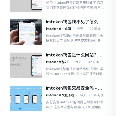
使用imtoken已经有两三年时间了,它跟
我们平常管理钱财的情况差不多,只不过
它是用于管理数字资产的。然而在网上
搜索“imtoken钱包官网中文版”,会跳出
imtoken钱包钱不见了怎么
许许多多的链接
办？老用户手把手教你找回
imtoken唯一官网
⋅
今天
⋅
32 阅读
imtoken钱包里的资产居然毫无预兆地
陡然消失了,这种状况不管落到谁的身上,
只怕都会心急如焚。我有个朋友就在前
些日子碰到了这样的事,当他满心忐忑地
imtoken钱包是什么网站？一
打开钱包查看时
文说清楚这玩意
imtoken钱包2.0
⋅
今天
⋅
39 阅读
imtoken钱包是什么网站当你脑海中浮
现出“imtoken钱包”这一词汇并予以索求
之时,内心所想往往不外乎“此物究竟是何
种平台”。事实上,初次听闻imtoken之际,
imtoken钱包交易安全吗 - 老
我也曾短暂错愕
用户的一些心里话
imtoken中文版下载
⋅
今天
⋅
34 阅读
实打实讲,imtoken的话我已然使用好些
年了,这东西安全与否,取决于你运用的方
式。钱包自身不存在问题,然而众多人之