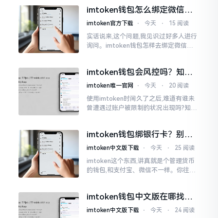
说实话,在那一瞬间
imtoken钱包怎么绑定微信？
答案可能让你失望
imtoken官方下载
⋅
今天
⋅
15 阅读
实话说来,这个问题,我见识过好多人进行
询问。imtoken钱包怎样去绑定微信呢?
答案是极为简单的,那便是绑不上。我方
才未信,经历了好长一段时间的反复尝
imtoken钱包会风控吗？知乎
试。随后予以明晰
上的说法靠不靠谱，老币民告
imtoken唯一官网
⋅
今天
⋅
20 阅读
诉你
使用imtoken时间久了之后,难道有谁未
曾遭遇过账户被限制的状况出现吗?知乎
上面为此吵得乱成一团,当中有人声称风
控是虚假的,还有人表示自己天天都被限
imtoken钱包绑银行卡？别折
制。
腾了，真相是这样的
imtoken中文版下载
⋅
今天
⋅
25 阅读
imtoken这个东西,讲真就是个管理货币
的钱包,和支付宝、微信不一样。你往里
面存的是比特币、以太坊这类虚拟货币,
并非人民币。好多人初次使用时
imtoken钱包中文版在哪找？
老手教你避坑
imtoken中文版下载
⋅
今天
⋅
24 阅读