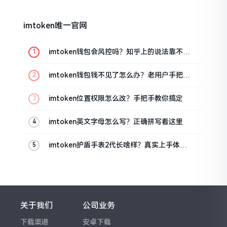
imtoken唯一官网
imtoken钱包会风控吗？知乎上的说法靠不靠
谱，老币民告诉你
imtoken钱包钱不见了怎么办？老用户手把手
教你找回
imtoken位置权限怎么改？手把手教你搞定
imtoken英文字母怎么写？正确拼写看这里
imtoken护盾手表2代长啥样？真实上手体验
分享
关于我们
公司业务
下载渠道
安卓下载