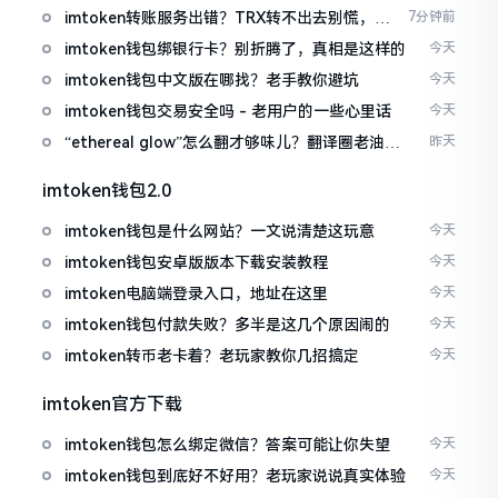
imtoken转账服务出错？TRX转不出去别慌，这
7分钟前
几招试试
imtoken钱包绑银行卡？别折腾了，真相是这样的
今天
imtoken钱包中文版在哪找？老手教你避坑
今天
imtoken钱包交易安全吗 - 老用户的一些心里话
今天
“ethereal glow”怎么翻才够味儿？翻译圈老油条
昨天
的私房话
imtoken钱包2.0
imtoken钱包是什么网站？一文说清楚这玩意
今天
imtoken钱包安卓版版本下载安装教程
今天
imtoken电脑端登录入口，地址在这里
今天
imtoken钱包付款失败？多半是这几个原因闹的
今天
imtoken转币老卡着？老玩家教你几招搞定
今天
imtoken官方下载
imtoken钱包怎么绑定微信？答案可能让你失望
今天
imtoken钱包到底好不好用？老玩家说说真实体验
今天