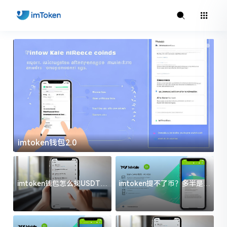
imtoken钱包2.0
i
imtoken钱包怎么找USDT地
imtoken提不了币？多半是这
址？三步搞定不踩坑
几件事没处理好