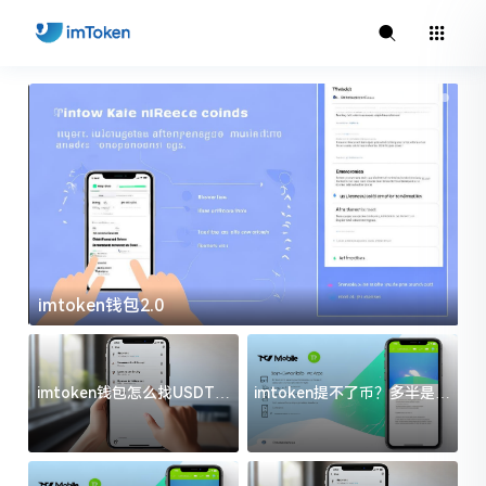
imtoken钱包2.0
i
imtoken钱包怎么找USDT地
imtoken提不了币？多半是这
址？三步搞定不踩坑
几件事没处理好