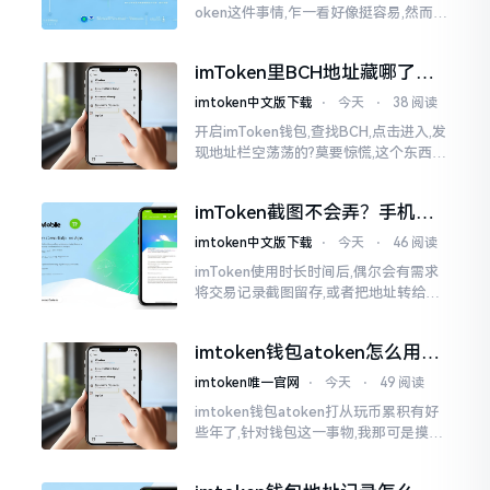
oken这件事情,乍一看好像挺容易,然而在
实际去进行操作的时候,好多新手依旧会
遭遇挫折。我在币圈摸爬滚打这么多年
imToken里BCH地址藏哪了？
手把手教你找对位置
imtoken中文版下载
⋅
今天
⋅
38 阅读
开启imToken钱包,查找BCH,点击进入,发
现地址栏空荡荡的?莫要惊慌,这个东西隐
藏得极为深入。imToken默认呈现给你
的是BCH的新地址格式
imToken截图不会弄？手机这
招教你搞定
imtoken中文版下载
⋅
今天
⋅
46 阅读
imToken使用时长时间后,偶尔会有需求
将交易记录截图留存,或者把地址转给友
人查看。然而,众多刚上手的朋友并不清
楚怎样进行操作,实际上,这件事情是颇为
imtoken钱包atoken怎么用？
简易的
一文教你搞定
imtoken唯一官网
⋅
今天
⋅
49 阅读
imtoken钱包atoken打从玩币累积有好
些年了,针对钱包这一事物,我那可是摸得
相当透彻了然于胸了。单讲imToken而
言,使用它的人数挺多,然而到了atoken这