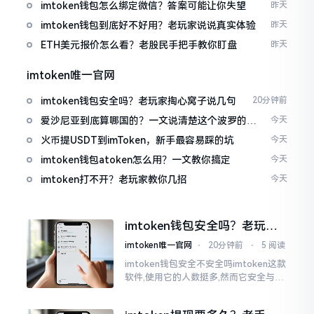
imtoken钱包怎么绑定微信？答案可能让你失望
昨天
imtoken钱包到底好不好用？老玩家说说真实体验
昨天
ETH美元报价怎么看？老股民手把手教你盯盘
昨天
imtoken唯一官网
imtoken钱包安全吗？老玩家掏心窝子说几句
20分钟前
爱沙尼亚到底算哪国的？一文说清楚这个波罗的海
今天
小国
火币提USDT到imToken，新手最容易踩的坑
今天
imtoken钱包atoken怎么用？一文教你搞定
今天
imtoken打不开？老玩家教你几招
今天
imtoken钱包安全吗？老玩家
掏心窝子说几句
imtoken唯一官网
⋅
20分钟前
⋅
5 阅读
imtoken钱包安全不安全吗imtoken这款
软件,使用它的人数挺多,然而它安全与否
这个问题,可不是简单几句话就能讲明白
的。我个人用它有两年多了,这期间,我见