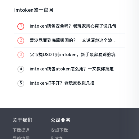
imtoken唯一官网
imtoken钱包安全吗？老玩家掏心窝子说几句
爱沙尼亚到底算哪国的？一文说清楚这个波罗
的海小国
火币提USDT到imToken，新手最容易踩的坑
imtoken钱包atoken怎么用？一文教你搞定
imtoken打不开？老玩家教你几招
关于我们
公司业务
下载渠道
安卓下载
网站地图
以太坊