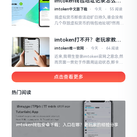
imtoken钱包地址记录怎么
一块儿
删？手把手教你清干净
imtoken中文版下载
⋅
今天
⋅
55 阅读
搞虚拟货币那些活动旷日持久,谁会没有
几个存放虚拟货币的钱包地址呢?然而某
些地址使用时间一长就搁置在那儿,瞅着
就让人心烦意乱。前段时间我着手整理
imtoken打不开？老玩家教你
钱包
几招
imtoken唯一官网
⋅
今天
⋅
64 阅读
近来,我萌生登录imtoken官网之意念,然
而页面一贯处于作圆周运动状态,那卡顿
之形态恰似便秘之状。我初始反应乃网
络中断,遂换一WiFi再度尝试,却仍无法成
点击查看更多
功登录。
热门阅读
imtoken钱包安卓下载：入口在哪？老玩家的经验分享