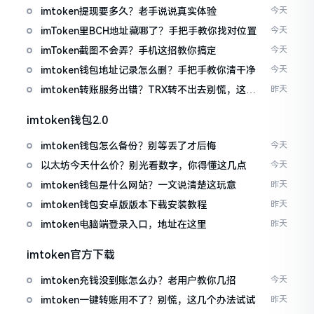
imtoken提现要多久？老手说说真实体验
今天
imToken里BCH地址藏哪了？手把手教你找对位置
今天
imToken截图不会弄？手机这招教你搞定
今天
imtoken钱包地址记录怎么删？手把手教你清干净
今天
imtoken转账服务出错？TRX转不出去别慌，这几
昨天
招试试
imtoken钱包2.0
imtoken钱包怎么备份？别等丢了才后悔
今天
以太坊今天什么价？别光看数字，你得懂这几点
今天
imtoken钱包是什么网站？一文说清楚这玩意
昨天
imtoken钱包安卓版版本下载安装教程
昨天
imtoken电脑端登录入口，地址在这里
昨天
imtoken官方下载
imtoken充钱没到账怎么办？老用户教你几招
今天
imtoken一键转账用不了？别慌，这几个办法试试
昨天