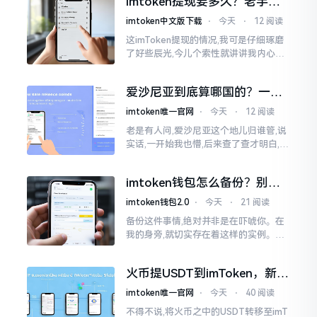
imtoken提现要多久？老手说
过有人用它赚到钱,每晚能安稳入睡
说真实体验
imtoken中文版下载
⋅
今天
⋅
12 阅读
这imToken提现的情况,我可是仔细琢磨
了好些辰光,今儿个索性就讲讲我内心的
真切感受。说实在的,它到底快不快,真不
太好干脆地一概而论。有的人几分钟就
爱沙尼亚到底算哪国的？一文
能成功到账
说清楚这个波罗的海小国
imtoken唯一官网
⋅
今天
⋅
12 阅读
老是有人问,爱沙尼亚这个地儿归谁管,说
实话,一开始我也懵,后来查了查才明白,爱
沙尼亚是个独立国家,不属别的国家,它在
波罗的海东边，和俄罗斯隔海相望,对面
imtoken钱包怎么备份？别等
就是芬兰。
丢了才后悔
imtoken钱包2.0
⋅
今天
⋅
21 阅读
备份这件事情,绝对并非是在吓唬你。在
我的身旁,就切实存在着这样的实例。有
一位朋友,他的手机不小心掉落了,结果存
储于imtoken里的资产一下子全部都消
火币提USDT到imToken，新手
失得无影无踪了
最容易踩的坑
imtoken唯一官网
⋅
今天
⋅
40 阅读
不得不说,将火币之中的USDT转移至imT