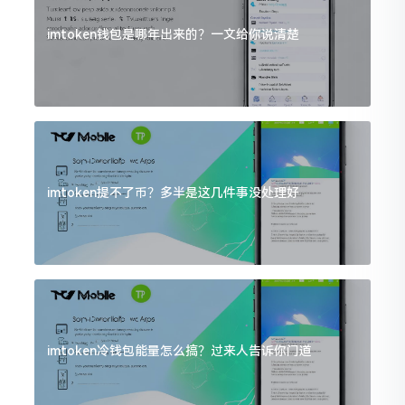
imtoken钱包是哪年出来的？一文给你说清楚
imtoken提不了币？多半是这几件事没处理好
imtoken冷钱包能量怎么搞？过来人告诉你门道