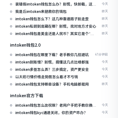
装错假imtoken钱包怎么办？别慌，快卸载，这几
今天
招能救急
我是丘imtoken来拯救你的钱包
昨天
imtoken钱包怎么下？这几种靠谱路子别走歪
昨天
imtoken私钥到底藏在哪？别慌，找对地方才安心
昨天
imtoken钱包是美金还是人民币？其实它是个“多
昨天
面手”
imtoken钱包2.0
imtoken钱包在哪里下载？老手教你几招避坑
41分钟前
imtoken到账慢？别慌，搞懂这几点比啥都强
今天
imtoken多签怎么弄？三步搞定，资产更安全
今天
以太坊行情价格走势图怎么看才不亏钱
今天
imtoken钱包支持哪些设备？手机电脑都能用
昨天
imtoken官方下载
imtoken钱包怎么改权限？老用户手把手教你换主
今天
人
imtoken钱包kyc通道关闭，你的资产咋办？
今天