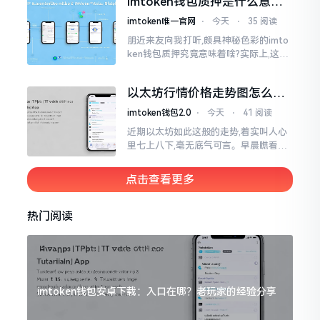
imtoken钱包质押是什么意
思？一文讲透
imtoken唯一官网
⋅
今天
⋅
35 阅读
朋近来友向我打听,颇具神秘色彩的imto
ken钱包质押究竟意味着啥?实际上,这一
过程的本质也就是,你把手中原来有的币
交付安排给协议展开特殊处理
以太坊行情价格走势图怎么看
才不亏钱
imtoken钱包2.0
⋅
今天
⋅
41 阅读
近期以太坊如此这般的走势,着实叫人心
里七上八下,毫无底气可言。早晨瞧看之
际还是一片通红之色,展现出良好的态势,
然而到了下午,那颜色刹那间就改变了,绿
点击查看更多
得让人心里直冒慌意。
热门阅读
imtoken钱包安卓下载：入口在哪？老玩家的经验分享