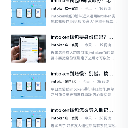
imtoken钱包0确认咋办？老手
持。
教你几招快速解决
imtoken唯一官网
⋅
今天
⋅
16 阅读
imtoken钱包0确认近来运用imtoken实
施转账操作,瞅见那“0确认”停滞于屏幕之
上,内心着实颇为不是个滋味儿。此玩意
儿恰似前往银行进行排队,前方之人众多,
imtoken钱包要身份证吗？别
你仅有干巴巴等待其一途。
慌，看完这篇就懂了
imtoken唯一官网
⋅
今天
⋅
19 阅读
近来老是有人跑来问我,imtoken钱包是
否非要把身份证绑定了之后才可以使用
呢?起初阶段我也着实感到极为纳闷,随后
历经一番认真细致地琢磨，最终算是搞
imtoken到账慢？别慌，搞懂
清楚了
这几点比啥都强
imtoken钱包2.0
⋅
今天
⋅
25 阅读
平日里借助imtoken进行转账操作,偶尔
之时钱会半天都没有动静,内心着实是挺
着急的。实际上这东西到账的快慢情况,
真的并非是它独自就能决定的。区块链
imtoken钱包怎么导入助记
这个东西呢
词？手把手教你找回资产
imtoken唯一官网
⋅
今天
⋅
26 阅读
近些日子,好多友人通过私信联系我,言说i