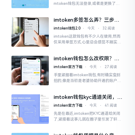
mtoken钱包无法登录,或者是更换了手
机后,资产寻觅不到,急得如同热锅之上的
蚂蚁一般。实际上
imtoken多签怎么弄？三步搞
定，资产更安全
imtoken钱包2.0
⋅
今天
⋅
32 阅读
imtoken这款钱包有不少人在使用,然而
仅采用单签方式,心里总会感觉不踏实。
要是手机不慎丢失、私钥意外泄露,那就
真如同处于全然暴露状态了。多签实际
imtoken钱包怎么改权限？老
上就是给资产增添一道保障
用户手把手教你换主人
imtoken官方下载
⋅
今天
⋅
27 阅读
手里紧握着imtoken钱包,有时确实蛮别
扭的,像是当初是老婆协助开通的账户呢,
如今想要自行掌控权力,又或者公司账户
打算更换法定代表人
imtoken钱包kyc通道关闭，你
的资产咋办？
imtoken官方下载
⋅
今天
⋅
41 阅读
先是在最近,imtoken把KYC通道给关闭
了,紧接着这事儿就在圈子里引发了轩然
大波。一大批人的第一反应是全然懵掉,
心里想着钱包它还能不能继续使用?