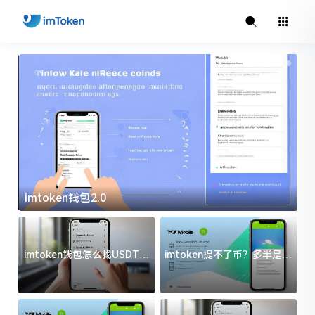
imtoken钱包2.0
i
imtoken钱包怎么找USDT地
imtoken提不了币？多半是这
址？三步搞定不踩坑
几件事没处理好