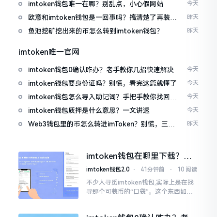
imtoken钱包唯一在哪？别乱点，小心假网站
今天
欧意和imtoken钱包是一回事吗？搞清楚了再装钱
昨天
包
鱼池挖矿挖出来的币怎么转到imtoken钱包？
昨天
imtoken唯一官网
imtoken钱包0确认咋办？老手教你几招快速解决
今天
imtoken钱包要身份证吗？别慌，看完这篇就懂了
今天
imtoken钱包怎么导入助记词？手把手教你找回资
今天
产
imtoken钱包质押是什么意思？一文讲透
今天
Web3钱包里的币怎么转进imToken？别慌，三步
昨天
搞定
imtoken钱包在哪里下载？老
手教你几招避坑
imtoken钱包2.0
⋅
41分钟前
⋅
10 阅读
不少人寻觅imtoken钱包,实际上是在找
寻那个可装币的“口袋”。这个东西如今
称作imToken,是个老资历的钱包,对以太
坊、比特币以及各类链上的代币予以支