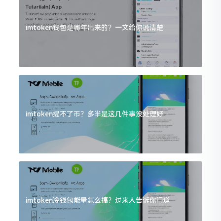
imtoken钱包是哪年出来的？一文给你说清楚
imtoken提不了币？多半是这几件事没处理好
imtoken冷钱包能量怎么搞？过来人告诉你门道