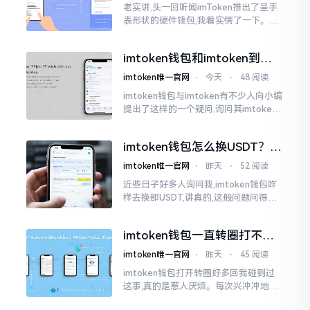
老实讲,头一回听闻imToken推出了呈手
表形状的硬件钱包,我着实愣了一下。在c
rypto圈子里,玩硬件钱包的人数量不少,
然而做成手表样式的着实不多见。
imtoken钱包和imtoken到底
是不是一回事？看完就懂了
imtoken唯一官网
⋅
今天
⋅
48 阅读
imtoken钱包与imtoken有不少人向小编
提出了这样的一个疑问,询问其imtoken
钱包与imtoken是不是属于不同一的事
物。而实际上,这二者根本完完全全就是
imtoken钱包怎么换USDT？这
同一个物品
几种方法你得知道
imtoken唯一官网
⋅
昨天
⋅
52 阅读
近些日子好多人询问我,imtoken钱包咋
样去换那USDT,讲真的,这般问题问得很
是实在。咱们那些普通之人玩币,最为头
疼之事便是怎样把各类代币换成USDT
imtoken钱包一直转圈打不开
解决办法分享
imtoken唯一官网
⋅
昨天
⋅
45 阅读
imtoken钱包打开转圈好多回我碰到过
这事,真的是惹人厌烦。每次兴冲冲地开
启imtoken,那个圈就开始不住地转呀转,