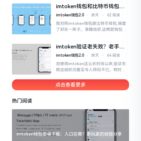
仿若永远没有尽头一样。针对这种情形,
imtoken钱包和比特币钱包，
大家说法不尽相同
谁更安全？老玩家来聊聊
imtoken钱包2.0
⋅
昨天
⋅
62 阅读
我对照imtoken钱包跟比特币钱包,琢磨
了好长一阵子。准确地讲,这两款钱包我
都用过,它们各有独特特性。imtoken是
多链钱包,能支持多种数字货币,界面设计
imtoken验证老失败？老手教
挺美观
你几招搞定
imtoken钱包2.0
⋅
昨天
⋅
64 阅读
自使用imtoken这么长时间以来,验证失
败这般状况着实令人烦闷不已。有时急
切地想要进行转账操作,却偏偏卡在验证
那一流程环节,致使整个人的状态都低落
点击查看更多
至极点。
热门阅读
imtoken钱包安卓下载：入口在哪？老玩家的经验分享