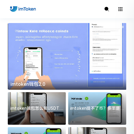
imtoken钱包2.0
i
imtoken钱包怎么找USDT地
imtoken提不了币？多半是这
址？三步搞定不踩坑
几件事没处理好