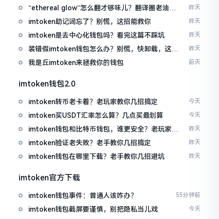
“ethereal glow”怎么翻才够味儿？翻译圈老油条
昨天
的私房话
imtoken助记词忘了？别慌，这招能救你
昨天
imtoken是去中心化钱包吗？看完这篇不踩坑
昨天
装错假imtoken钱包怎么办？别慌，快卸载，这几
昨天
招能救急
我是丘imtoken来拯救你的钱包
前天
imtoken钱包2.0
imtoken转币老卡着？老玩家教你几招搞定
今天
imtoken买USDT汇率怎么算？几点买最划算
今天
imtoken钱包和比特币钱包，谁更安全？老玩家来
昨天
聊聊
imtoken验证老失败？老手教你几招搞定
昨天
imtoken钱包在哪里下载？老手教你几招避坑
昨天
imtoken官方下载
imtoken钱包事件：普通人该咋办？
55分钟前
imtoken钱包截屏要谨慎，别把隐私当儿戏
今天