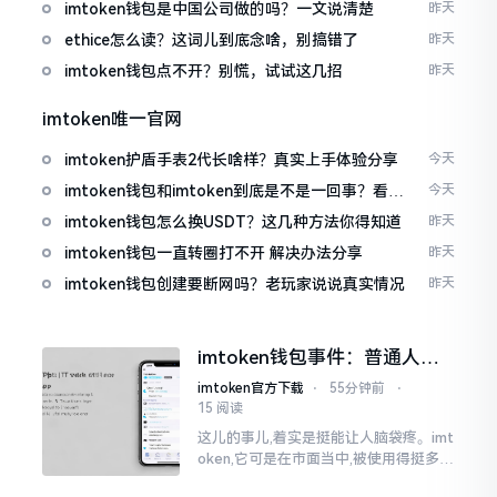
imtoken钱包是中国公司做的吗？一文说清楚
昨天
ethice怎么读？这词儿到底念啥，别搞错了
昨天
imtoken钱包点不开？别慌，试试这几招
昨天
imtoken唯一官网
imtoken护盾手表2代长啥样？真实上手体验分享
今天
imtoken钱包和imtoken到底是不是一回事？看完
今天
就懂了
imtoken钱包怎么换USDT？这几种方法你得知道
昨天
imtoken钱包一直转圈打不开 解决办法分享
昨天
imtoken钱包创建要断网吗？老玩家说说真实情况
昨天
imtoken钱包事件：普通人该
咋办？
imtoken官方下载
⋅
55分钟前
⋅
15 阅读
这儿的事儿,着实是挺能让人脑袋疼。imt
oken,它可是在市面当中,被使用得挺多的
那种钱包。前段时间,它出现了一些状况