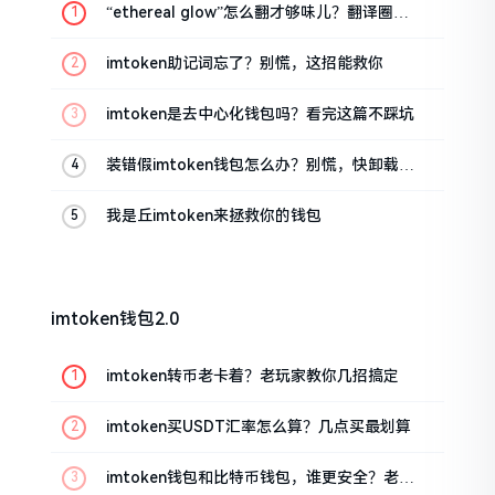
“ethereal glow”怎么翻才够味儿？翻译圈老
油条的私房话
imtoken助记词忘了？别慌，这招能救你
imtoken是去中心化钱包吗？看完这篇不踩坑
装错假imtoken钱包怎么办？别慌，快卸载，
这几招能救急
我是丘imtoken来拯救你的钱包
imtoken钱包2.0
imtoken转币老卡着？老玩家教你几招搞定
imtoken买USDT汇率怎么算？几点买最划算
imtoken钱包和比特币钱包，谁更安全？老玩