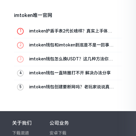
imtoken唯一官网
imtoken护盾手表2代长啥样？真实上手体验
分享
imtoken钱包和imtoken到底是不是一回事？
看完就懂了
imtoken钱包怎么换USDT？这几种方法你得
知道
imtoken钱包一直转圈打不开 解决办法分享
imtoken钱包创建要断网吗？老玩家说说真实
情况
关于我们
公司业务
下载渠道
安卓下载