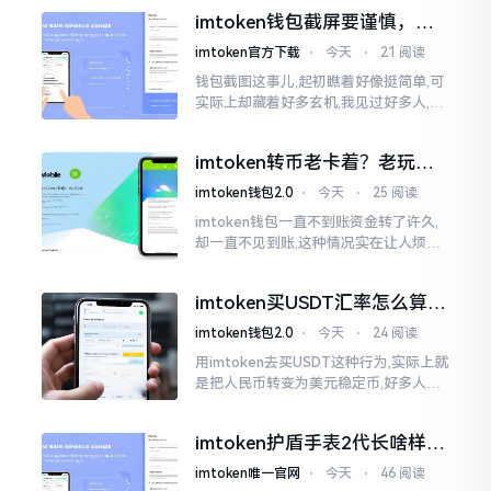
咧,好多人的资产,都跟着一块儿晃悠起来
imtoken钱包截屏要谨慎，别
把隐私当儿戏
imtoken官方下载
⋅
今天
⋅
21 阅读
钱包截图这事儿,起初瞧着好像挺简单,可
实际上却藏着好多玄机,我见过好多人,总
随手截钱包画面后,就随便发到朋友圈或
者群聊里,结果账号被盗,资产也没了,要晓
imtoken转币老卡着？老玩家
得
教你几招搞定
imtoken钱包2.0
⋅
今天
⋅
25 阅读
imtoken钱包一直不到账资金转了许久,
却一直不见到账,这种情况实在让人烦躁,
怒火中烧。我刚启用imtoken软件时,就
遇到过类似困扰,那时内心焦急,像被困在
imtoken买USDT汇率怎么算？
热锅上的蚂蚁,慌乱无措。
几点买最划算
imtoken钱包2.0
⋅
今天
⋅
24 阅读
用imtoken去买USDT这种行为,实际上就
是把人民币转变为美元稳定币,好多人在
首次进行购买时都陷入了困惑状态,界面
之中有着大量的数字,汇率呈现出忽高忽
imtoken护盾手表2代长啥样？
低的状况
真实上手体验分享
imtoken唯一官网
⋅
今天
⋅
46 阅读