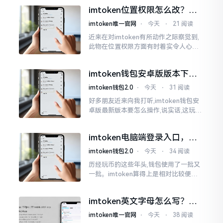
ken这玩意儿就好像一个数字钱袋子
imtoken位置权限怎么改？手
把手教你搞定
imtoken唯一官网
⋅
今天
⋅
21 阅读
近来在对imtoken有所动作之际察觉到,
此物在位置权限方面有时着实令人心生
烦闷之感。开启app之际提示定位出现故
障情况,致使我呈现出一脸茫然不知所措
imtoken钱包安卓版版本下载
的模样
安装教程
imtoken钱包2.0
⋅
今天
⋅
31 阅读
好多朋友近来向我打听,imtoken钱包安
卓版最新版本要怎么操作,说实话,这玩意
儿要是熟练掌握了,还挺方便的。我用它
都快两年了,从1.8版本一直跟到现在的2.
imtoken电脑端登录入口，地
0版本
址在这里
imtoken钱包2.0
⋅
今天
⋅
34 阅读
历经玩币的这些年头,钱包使用了一批又
一批。imtoken算得上是相对比较便于
使用的，在手机上运用起来没有问题,然
而有时想要就着大屏幕瞧瞧资产状况,那
imtoken英文字母怎么写？正
就得去寻觅电脑端的入口。
确拼写看这里
imtoken唯一官网
⋅
今天
⋅
38 阅读