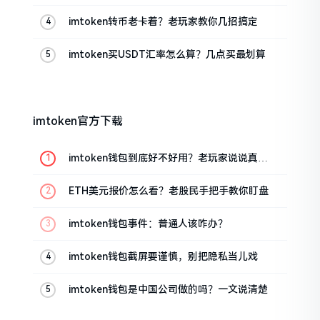
的
imtoken转币老卡着？老玩家教你几招搞定
imtoken买USDT汇率怎么算？几点买最划算
imtoken官方下载
imtoken钱包到底好不好用？老玩家说说真实
体验
ETH美元报价怎么看？老股民手把手教你盯盘
imtoken钱包事件：普通人该咋办？
imtoken钱包截屏要谨慎，别把隐私当儿戏
imtoken钱包是中国公司做的吗？一文说清楚