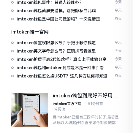
imtoken钱包事件：普通人该咋办？
今天
imtoken钱包截屏要谨慎，别把隐私当儿戏
今天
imtoken钱包是中国公司做的吗？一文说清楚
昨天
imtoken唯一官网
imtoken位置权限怎么改？手把手教你搞定
今天
imtoken英文字母怎么写？正确拼写看这里
今天
imtoken护盾手表2代长啥样？真实上手体验分享
今天
imtoken钱包和imtoken到底是不是一回事？看完
今天
就懂了
imtoken钱包怎么换USDT？这几种方法你得知道
昨天
imtoken钱包到底好不好用？
老玩家说说真实体验
imtoken官方下载
⋅
51分钟前
⋅
14 阅读
用imtoken已经有三四年时长了,最初是
从玩以太坊起步的,直至如今对多链都有
涉及,也可算是个老使用者了,讲真，imto