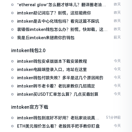
“ethereal glow”怎么翻才够味儿？翻译圈老油条
昨天
的私房话
imtoken助记词忘了？别慌，这招能救你
昨天
imtoken是去中心化钱包吗？看完这篇不踩坑
昨天
装错假imtoken钱包怎么办？别慌，快卸载，这几
昨天
招能救急
我是丘imtoken来拯救你的钱包
前天
imtoken钱包2.0
imtoken钱包安卓版版本下载安装教程
今天
imtoken电脑端登录入口，地址在这里
今天
imtoken钱包付款失败？多半是这几个原因闹的
今天
imtoken转币老卡着？老玩家教你几招搞定
今天
imtoken买USDT汇率怎么算？几点买最划算
今天
imtoken官方下载
imtoken钱包到底好不好用？老玩家说说真实
51分钟前
体验
ETH美元报价怎么看？老股民手把手教你盯盘
今天