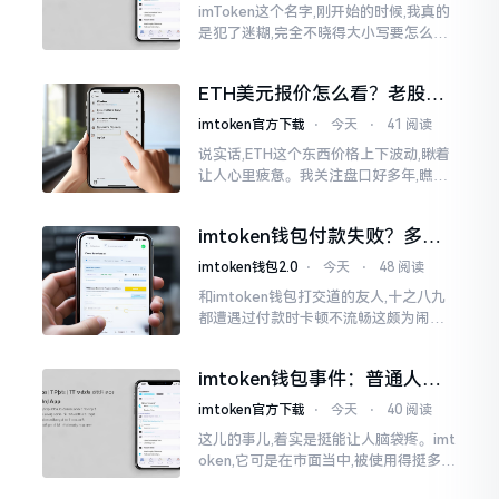
imToken这个名字,刚开始的时候,我真的
是犯了迷糊,完全不晓得大小写要怎么去
处置。在网络上搜寻了一阵后,发觉各种
各样的写法都有,有的写成IMTOKEN
ETH美元报价怎么看？老股民
手把手教你盯盘
imtoken官方下载
⋅
今天
⋅
41 阅读
说实话,ETH这个东西价格上下波动,瞅着
让人心里疲惫。我关注盘口好多年,瞧见
好多人询问“eth美元报价”,实际上重点并
非价格自身,而是你怎样去看待、如何做
imtoken钱包付款失败？多半
判断。
是这几个原因闹的
imtoken钱包2.0
⋅
今天
⋅
48 阅读
和imtoken钱包打交道的友人,十之八九
都遭遇过付款时卡顿不流畅这颇为闹心
的状况。转账持续许久毫无反应,亦或是
直接弹出红色字体显示报错,情形令人焦
imtoken钱包事件：普通人该
急得连连跺脚。实际上讲
咋办？
imtoken官方下载
⋅
今天
⋅
40 阅读
这儿的事儿,着实是挺能让人脑袋疼。imt
oken,它可是在市面当中,被使用得挺多的
那种钱包。前段时间,它出现了一些状况