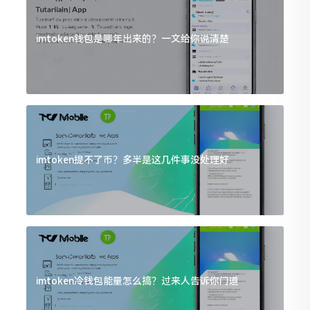
imtoken钱包是哪年出来的？一文给你说清楚
imtoken提不了币？多半是这几件事没处理好
imtoken冷钱包能量怎么搞？过来人告诉你门道