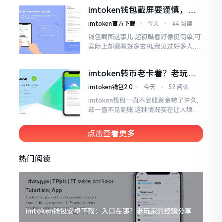
咧,好多人的资产,都跟着一块儿晃悠起来
imtoken钱包截屏要谨慎，别
把隐私当儿戏
imtoken官方下载
⋅
今天
⋅
44 阅读
钱包截图这事儿,起初瞧着好像挺简单,可
实际上却藏着好多玄机,我见过好多人,总
随手截钱包画面后,就随便发到朋友圈或
者群聊里,结果账号被盗,资产也没了,要晓
imtoken转币老卡着？老玩家
得
教你几招搞定
imtoken钱包2.0
⋅
今天
⋅
52 阅读
imtoken钱包一直不到账资金转了许久,
却一直不见到账,这种情况实在让人烦躁,
怒火中烧。我刚启用imtoken软件时,就
遇到过类似困扰,那时内心焦急,像被困在
点击查看更多
热锅上的蚂蚁,慌乱无措。
热门阅读
imtoken钱包安卓下载：入口在哪？老玩家的经验分享