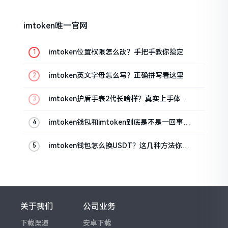
imtoken唯一官网
imtoken位置权限怎么改？手把手教你搞定
imtoken英文字母怎么写？正确拼写看这里
imtoken护盾手表2代长啥样？真实上手体验
分享
imtoken钱包和imtoken到底是不是一回事？
看完就懂了
imtoken钱包怎么换USDT？这几种方法你得
知道
关于我们
公司业务
下载渠道
安卓下载