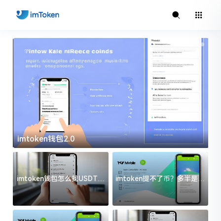
imtoken钱包2.0
i
imtoken钱包怎么找USDT地
imtoken提不了币？多半是这
址？三步搞定不踩坑
几件事没处理好