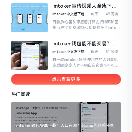
就不会去发行属于自身的货币,它仅仅是
imtoken宣传视频大全集下
一个“钱包”而已
载，新手看完就懂怎么用
imtoken中文版下载
⋅
昨天
⋅
49 阅读
日前,我心里头琢磨着打算去折腾那加密
货币,有个朋友,就热心给我推荐了imTok
en,还着重讲这可是个老资格的钱包哩。
之后,我去到网上搜索了一番,嘿
imtoken钱包能不能交易？一
文说清楚
imtoken中文版下载
⋅
昨天
⋅
51 阅读
有一款imtoken钱包,使用它的人数量挺
多,然而众多人弄不明白它究竟可不可以
进行交易。说实话,此问题问得很实在。
钱包和交易所原本就是不同的事物,像是
点击查看更多
存钱罐与菜市场那般
热门阅读
imtoken钱包安卓下载：入口在哪？老玩家的经验分享