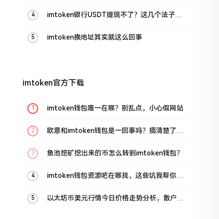
imtoken银行USDT提现不了？这几个法子能
帮你搞定
imtoken换地址其实就这么回事
imtoken官方下载
imtoken钱包唯一在哪？别乱点，小心假网站
欧意和imtoken钱包是一回事吗？搞清楚了再
装钱包
鱼池挖矿挖出来的币怎么转到imtoken钱包？
imtoken钱包资源吧在哪找，这些坑我帮你趟
过
以太坊币美元行情今日价格走势分析，散户如
何避免追涨杀跌被套牢