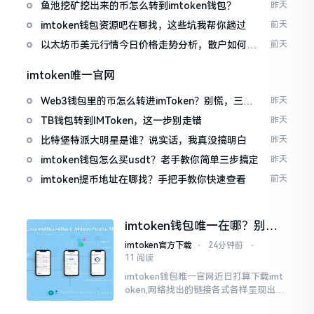
包
鱼池挖矿挖出来的币怎么转到imtoken钱包？
昨天
imtoken钱包资源吧在哪找，这些坑我帮你趟过
前天
以太坊币美元行情今日价格走势分析，散户如何避
前天
免追涨杀跌被套牢
imtoken唯一官网
Web3钱包里的币怎么转进imToken？别慌，三步
昨天
搞定
TB钱包转到IMToken，这一步别走错
昨天
比特堡特派大明星是谁？说实话，我真没搞明白
昨天
imtoken钱包怎么买usdt？老手教你简单三步搞定
昨天
imtoken提币地址在哪找？手把手教你快速查看
前天
imtoken钱包唯一在哪？别乱
点，小心假网站
imtoken官方下载
⋅
24分钟前
⋅
11 阅读
imtoken钱包唯一官网近日打算下载imt
oken,网络找出的链接各式各样呈现出乱
糟糟的状态,瞅着都好像是那么一股正确