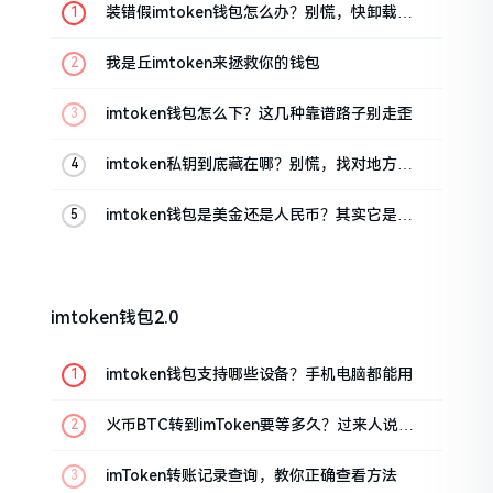
装错假imtoken钱包怎么办？别慌，快卸载，
这几招能救急
我是丘imtoken来拯救你的钱包
imtoken钱包怎么下？这几种靠谱路子别走歪
imtoken私钥到底藏在哪？别慌，找对地方才
安心
imtoken钱包是美金还是人民币？其实它是个
“多面手”
imtoken钱包2.0
imtoken钱包支持哪些设备？手机电脑都能用
火币BTC转到imToken要等多久？过来人说说
真实情况
imToken转账记录查询，教你正确查看方法