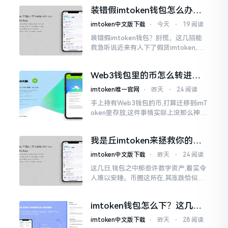
的样子,然而真的敢于点击一下吗?内心一
装错假imtoken钱包怎么办？
直忐忑不安。我折腾了好些日子
别慌，快卸载，这几招能救急
imtoken中文版下载
⋅
今天
⋅
19 阅读
装错假imtoken钱包？别慌，这几招能
救急听说近来有人下了假货imtoken,心
里必然怦怦一跳。这事物看起来如真品
一式,图标、名字皆仿得极像,然而其中全
Web3钱包里的币怎么转进
是陷阱。
imToken？别慌，三步搞定
imtoken唯一官网
⋅
昨天
⋅
24 阅读
手上持有Web3钱包的币,打算迁移到imT
oken里存放,这件事情实际上没那么神秘
莫测。好多人一听闻“跨链”、“转账”就
心生畏惧,担心转错链导致币消失不见
我是丘imtoken来拯救你的钱
包
imtoken中文版下载
⋅
昨天
⋅
24 阅读
这几日,钱包之中那些许数字资产,着实令
人难以安睡。币圈这所在,其涨跌恰似翻
书那般迅速,昨日尚呈飘红之态，今日已
然绿得人心慌慌。众多人手中紧握着一
imtoken钱包怎么下？这几种
堆币
靠谱路子别走歪
imtoken中文版下载
⋅
昨天
⋅
28 阅读