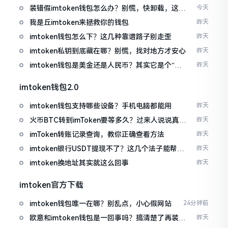
装错假imtoken钱包怎么办？别慌，快卸载，这几
今天
招能救急
我是丘imtoken来拯救你的钱包
昨天
imtoken钱包怎么下？这几种靠谱路子别走歪
昨天
imtoken私钥到底藏在哪？别慌，找对地方才安心
昨天
imtoken钱包是美金还是人民币？其实它是个“多
昨天
面手”
imtoken钱包2.0
imtoken钱包支持哪些设备？手机电脑都能用
昨天
火币BTC转到imToken要等多久？过来人说说真实
昨天
情况
imToken转账记录查询，教你正确查看方法
昨天
imtoken银行USDT提现不了？这几个法子能帮你
昨天
搞定
imtoken换地址其实就这么回事
昨天
imtoken官方下载
imtoken钱包唯一在哪？别乱点，小心假网站
24分钟前
欧意和imtoken钱包是一回事吗？搞清楚了再装钱
昨天