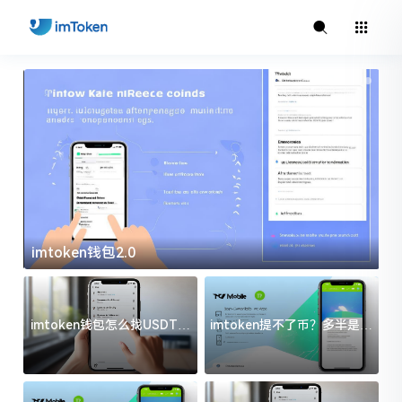
imtoken钱包2.0
i
imtoken钱包怎么找USDT地
imtoken提不了币？多半是这
址？三步搞定不踩坑
几件事没处理好