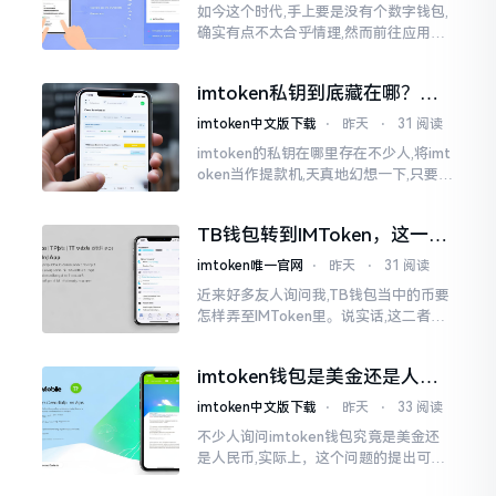
如今这个时代,手上要是没有个数字钱包,
确实有点不太合乎情理,然而前往应用商
店搜索“imtoken”,呈现出来的结果各式
各样,实在是让人头疼不已。有些看起来
imtoken私钥到底藏在哪？别
似乎相似
慌，找对地方才安心
imtoken中文版下载
⋅
昨天
⋅
31 阅读
imtoken的私钥在哪里存在不少人,将imt
oken当作提款机,天真地幻想一下,只要把
密码输入进去了事情就会顺顺利利的。
然而,实际并不如此
TB钱包转到IMToken，这一步
别走错
imtoken唯一官网
⋅
昨天
⋅
31 阅读
近来好多友人询问我,TB钱包当中的币要
怎样弄至IMToken里。说实话,这二者皆
是钱包,并无什么高低贵贱之分,然而在操
作方面的确得细致些。好多人转着转着
imtoken钱包是美金还是人民
就迷糊了
币？其实它是个“多面手”
imtoken中文版下载
⋅
昨天
⋅
33 阅读
不少人询问imtoken钱包究竟是美金还
是人民币,实际上，这个问题的提出可谓
是有些“外行人”的意味了。imtoken根本