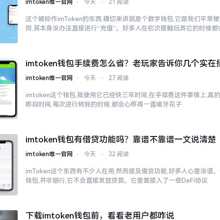
imtoken唯一官网
⋅
今天
⋅
21 阅读
这个被称作imToken的东西,确切来讲就是个数字钱包,它跟我们平
同,其本身没办法直接进行“充值”。好多人在初次接触玩弄它的时候都
imtoken钱包手续费怎么省？老玩家告诉你几个实在
imtoken唯一官网
⋅
今天
⋅
27 阅读
imtoken这个钱包,我使用它已经快三年时间,在手续费这件事情上,
那段时间,每次进行转账的时候,都会心疼得一直嘬牙花子
imtoken钱包有借贷功能吗？靠谱不靠谱一文说清楚
imtoken唯一官网
⋅
今天
⋅
32 阅读
imToken这个东西有不少人在用,然而提及借贷功能,好多人心里没谱。说
钱包,并非银行,它不会直接发放贷款。它里面接入了一些DeFi协议
下载imtoken钱包前，看看老用户都咋说