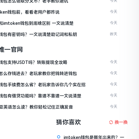
ken钱包怎么领取分叉币？老手教你避坑
今天
token钱包前，看看老用户都咋说
今天
en和imtoken钱包到底啥区别 一文说清楚
今天
ken钱包有密钥吗？一文说清楚助记词和私钥
昨天
en唯一官网
en钱包支持USDT吗？转账提现全攻略
今天
ken怎么存钱进去？老玩家教你把钱转进钱包
今天
ken钱包手续费怎么省？老玩家告诉你几个实在招
今天
ken钱包有借贷功能吗？靠谱不靠谱一文说清楚
今天
亚英语怎么读？教你轻松记住正确发音
今天
猜你喜欢
换一换
imtoken钱包是哪年出来的？一