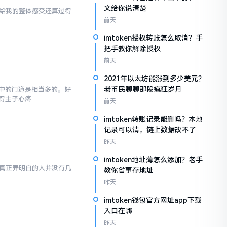
文给你说清楚
en给我的整体感受还算过得
前天
imtoken授权转账怎么取消？手
把手教你解除授权
前天
2021年以太坊能涨到多少美元？
老币民聊聊那段疯狂岁月
,其中的门道是相当多的。好
得主子心疼
前天
imtoken转账记录能删吗？本地
记录可以清，链上数据改不了
昨天
imtoken地址薄怎么添加？老手
然而真正弄明白的人并没有几
教你省事存地址
昨天
imtoken钱包官方网址app下载
入口在哪
昨天