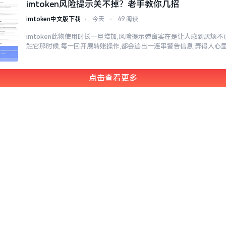
imtoken风险提示关不掉？老手教你几招
imtoken中文版下载
⋅
今天
⋅
49 阅读
imtoken此物使用时长一旦增加,风险提示弹窗实在是让人感到厌烦
触它那时候,每一回开展转账操作,都会蹦出一连串警告信息,弄得人心
点击查看更多