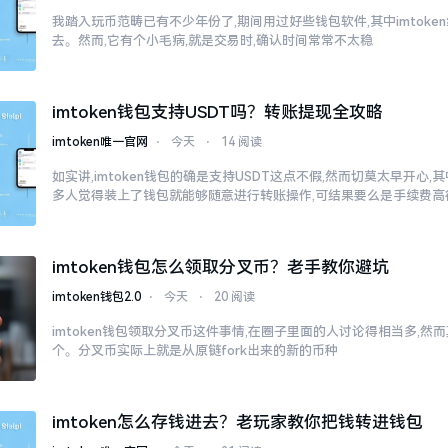
我踏入玩币范畴已有不少年份了,期间用过好些钱包软件,其中imtok
去。然而,它有个小毛病,就是交易时,确认时间常常不太稳
imtoken钱包支持USDT吗？转账提现全攻略
imtoken唯一官网
⋅
今天
⋅
14 阅读
如实讲,imtoken钱包的确是支持USDT这点不假,然而切莫太早开心
多人觉得装上了钱包就能够随意进行转账操作,可结果要么是手续费高
imtoken钱包怎么领取分叉币？老手教你避坑
imtoken钱包2.0
⋅
今天
⋅
20 阅读
imtoken钱包领取分叉币这件事情,在圈子里面的人讨论得相当多,
个。分叉币实际上就是从原链fork出来的新的币种
imtoken怎么存钱进去？老玩家教你把钱转进钱包