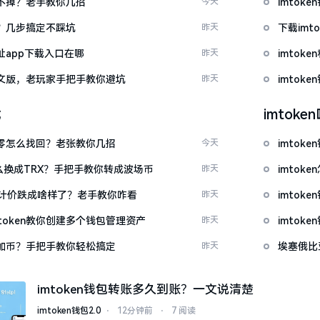
示关不掉？老手教你几招
今天
imto
去？几步搞定不踩坑
昨天
下载im
网址app下载入口在哪
昨天
imtok
载中文版，老玩家手把手教你避坑
昨天
imto
载
imtok
产为零怎么找回？老张教你几招
今天
imtok
T怎么换成TRX？手把手教你转成波场币
昨天
imto
元计价跌成啥样了？老手教你咋看
昨天
imto
token教你创建多个钱包管理资产
昨天
imto
么添加币？手把手教你轻松搞定
昨天
埃塞俄比
imtoken钱包转账多久到账？一文说清楚
imtoken钱包2.0
⋅
12分钟前
⋅
7 阅读