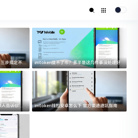
址？三步搞定不踩
imtoken提不了币？多半是这几件事没处理好
i
过来人告诉你门
imtoken钱包安卓怎么下 官方渠道避坑指南