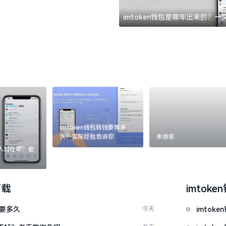
imtoken钱包是哪年出来的？
imtoken钱包转钱要等多
久？实际经验告诉你
未命名
：入口在哪？老
下载
imtoke
证要多久
今天
imto