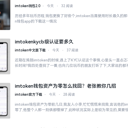
imtoken钱包2.0
⋅
今天
⋅
32 阅读
历经多年玩币历程,钱包更换了好些个,imtoken当属使用时长最久的那一
n钱包app的下载这一情况
imtokenkycb级认证要多久
imtoken中文版下载
⋅
今天
⋅
37 阅读
近期在捣鼓imtoken的时候,遇上了KYC认证这个事情,心里头一直
长时间?我四处查找了一番,也向几位玩币的朋友打听了下,大家说的都
imtoken钱包资产为零怎么找回？老张教你几招
imtoken官方下载
⋅
今天
⋅
28 阅读
imtoken钱包资产为零前几日,我友人小李,忙忙慌慌来找我,言说他的i
零了,他整个人那一刻俱都懵掉了,此种状况实际上是较为常见的,莫要