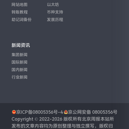
网站地图
以太坊
转账教程
币种支持
助记词备份
发展历程
新闻资讯
集团新闻
国际新闻
国内新闻
行业新闻
京ICP备08005356号-4
京公网安备 08005356号
Copyright © 2022-2026 版权所有
北京周报
本站所
发布的文章内容均为原创整理与独立撰写，版权归