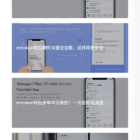
imtoken钱包硬件设置全攻略，这样用更安全
imtoken钱包是哪年出来的？一文给你说清楚