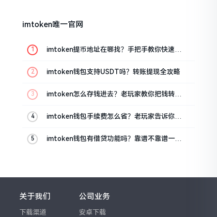
imtoken唯一官网
imtoken提币地址在哪找？手把手教你快速查
看
imtoken钱包支持USDT吗？转账提现全攻略
imtoken怎么存钱进去？老玩家教你把钱转进
钱包
imtoken钱包手续费怎么省？老玩家告诉你几
个实在招
imtoken钱包有借贷功能吗？靠谱不靠谱一文
说清楚
关于我们
公司业务
下载渠道
安卓下载