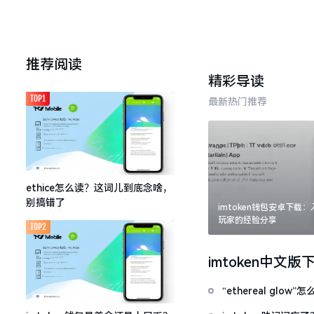
推荐阅读
精彩导读
TOP1
最新热门推荐
ethice怎么读？这词儿到底念啥，
别搞错了
imtoken钱包安卓下载
玩家的经验分享
TOP2
imtoken中文版
“ethereal gl