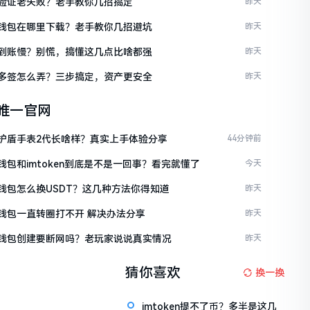
ken验证老失败？老手教你几招搞定
昨天
ken钱包在哪里下载？老手教你几招避坑
昨天
ken到账慢？别慌，搞懂这几点比啥都强
昨天
ken多签怎么弄？三步搞定，资产更安全
昨天
en唯一官网
ken护盾手表2代长啥样？真实上手体验分享
44分钟前
en钱包和imtoken到底是不是一回事？看完就懂了
今天
en钱包怎么换USDT？这几种方法你得知道
昨天
en钱包一直转圈打不开 解决办法分享
昨天
ken钱包创建要断网吗？老玩家说说真实情况
昨天
猜你喜欢
换一换
imtoken提不了币？多半是这几