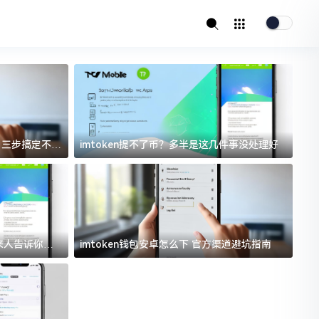
址？三步搞定不踩
imtoken提不了币？多半是这几件事没处理好
i
过来人告诉你门
imtoken钱包安卓怎么下 官方渠道避坑指南