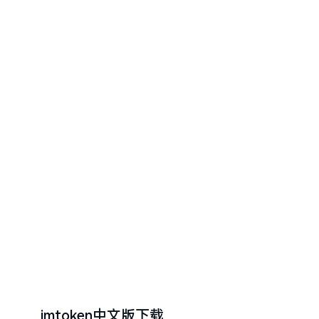
imtoken中文版下载