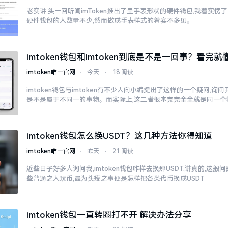
老实讲,头一回听闻imToken推出了呈手表形状的硬件钱包,我着实愣了一
硬件钱包的人数量不少,然而做成手表样式的着实不多见。
imtoken钱包和imtoken到底是不是一回事？看完就
imtoken唯一官网
⋅
今天
⋅
18 阅读
imtoken钱包与imtoken有不少人向小编提出了这样的一个疑问,询问其im
是不是属于不同一的事物。而实际上,这二者根本完完全全就是同一个
imtoken钱包怎么换USDT？这几种方法你得知道
imtoken唯一官网
⋅
昨天
⋅
21 阅读
近些日子好多人询问我,imtoken钱包咋样去换那USDT,讲真的,这
些普通之人玩币,最为头疼之事便是怎样把各类代币换成USDT
imtoken钱包一直转圈打不开 解决办法分享