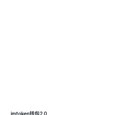
imtoken钱包2.0