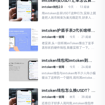
imtoken买USDT汇率怎么算？
热锅上的蚂蚁,慌乱无措。
几点买最划算
imtoken钱包2.0
⋅
今天
⋅
13 阅读
用imtoken去买USDT这种行为,实际上就
是把人民币转变为美元稳定币,好多人在
首次进行购买时都陷入了困惑状态,界面
之中有着大量的数字,汇率呈现出忽高忽
imtoken护盾手表2代长啥样？
低的状况
真实上手体验分享
imtoken唯一官网
⋅
今天
⋅
21 阅读
老实讲,头一回听闻imToken推出了呈手
表形状的硬件钱包,我着实愣了一下。在c
rypto圈子里,玩硬件钱包的人数量不少,
然而做成手表样式的着实不多见。
imtoken钱包和imtoken到底
是不是一回事？看完就懂了
imtoken唯一官网
⋅
今天
⋅
24 阅读
imtoken钱包与imtoken有不少人向小编
提出了这样的一个疑问,询问其imtoken
钱包与imtoken是不是属于不同一的事
物。而实际上,这二者根本完完全全就是
imtoken钱包怎么换USDT？这
同一个物品
几种方法你得知道
imtoken唯一官网
⋅
昨天
⋅
38 阅读
近些日子好多人询问我,imtoken钱包咋