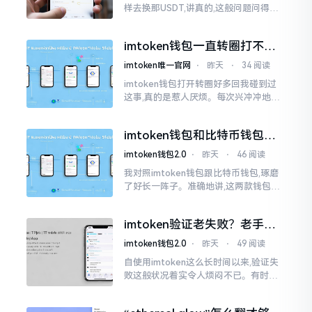
样去换那USDT,讲真的,这般问题问得很
是实在。咱们那些普通之人玩币,最为头
疼之事便是怎样把各类代币换成USDT
imtoken钱包一直转圈打不开
解决办法分享
imtoken唯一官网
⋅
昨天
⋅
34 阅读
imtoken钱包打开转圈好多回我碰到过
这事,真的是惹人厌烦。每次兴冲冲地开
启imtoken,那个圈就开始不住地转呀转,
仿若永远没有尽头一样。针对这种情形,
imtoken钱包和比特币钱包，
大家说法不尽相同
谁更安全？老玩家来聊聊
imtoken钱包2.0
⋅
昨天
⋅
46 阅读
我对照imtoken钱包跟比特币钱包,琢磨
了好长一阵子。准确地讲,这两款钱包我
都用过,它们各有独特特性。imtoken是
多链钱包,能支持多种数字货币,界面设计
imtoken验证老失败？老手教
挺美观
你几招搞定
imtoken钱包2.0
⋅
昨天
⋅
49 阅读
自使用imtoken这么长时间以来,验证失
败这般状况着实令人烦闷不已。有时急
切地想要进行转账操作,却偏偏卡在验证
那一流程环节,致使整个人的状态都低落