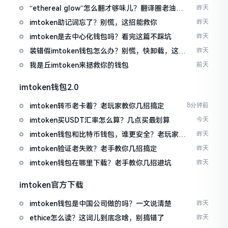
“ethereal glow”怎么翻才够味儿？翻译圈老油条
昨天
的私房话
imtoken助记词忘了？别慌，这招能救你
昨天
imtoken是去中心化钱包吗？看完这篇不踩坑
昨天
装错假imtoken钱包怎么办？别慌，快卸载，这几
昨天
招能救急
我是丘imtoken来拯救你的钱包
前天
imtoken钱包2.0
imtoken转币老卡着？老玩家教你几招搞定
8分钟前
imtoken买USDT汇率怎么算？几点买最划算
今天
imtoken钱包和比特币钱包，谁更安全？老玩家来
昨天
聊聊
imtoken验证老失败？老手教你几招搞定
昨天
imtoken钱包在哪里下载？老手教你几招避坑
昨天
imtoken官方下载
imtoken钱包是中国公司做的吗？一文说清楚
昨天
ethice怎么读？这词儿到底念啥，别搞错了
昨天