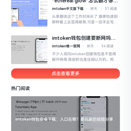
“ethereal glow”怎么翻才够味
至极点。
儿？翻译圈老油条的私房话
imtoken中文版下载
⋅
昨天
⋅
51 阅读
从事翻译这个工作时间长了,最害怕遇到
那种看上去觉得眼熟,可是一动手去写就
毫无头绪的词汇。“etherealglow”就是
很典型的例子。你去查阅词典
imtoken钱包创建要断网吗？
老玩家说说真实情况
imtoken唯一官网
⋅
昨天
⋅
54 阅读
不少人询问imtoken创建钱包是不是得
断开网络,我起初也是这般认为的。而后
使用了好些年才发觉,此种说法略微有些
夸张了。断网创建主要是为了防范中间
点击查看更多
人攻击
热门阅读
imtoken钱包安卓下载：入口在哪？老玩家的经验分享