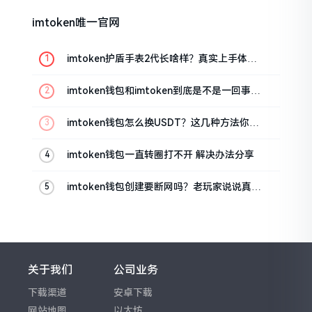
imtoken唯一官网
imtoken护盾手表2代长啥样？真实上手体验
分享
imtoken钱包和imtoken到底是不是一回事？
看完就懂了
imtoken钱包怎么换USDT？这几种方法你得
知道
imtoken钱包一直转圈打不开 解决办法分享
imtoken钱包创建要断网吗？老玩家说说真实
情况
关于我们
公司业务
下载渠道
安卓下载
网站地图
以太坊