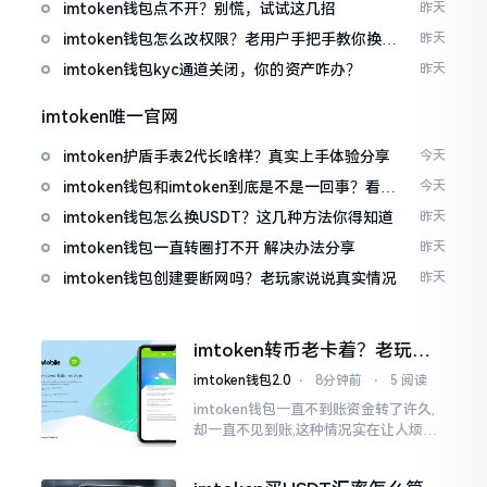
imtoken钱包点不开？别慌，试试这几招
昨天
imtoken钱包怎么改权限？老用户手把手教你换主
昨天
人
imtoken钱包kyc通道关闭，你的资产咋办？
昨天
imtoken唯一官网
imtoken护盾手表2代长啥样？真实上手体验分享
今天
imtoken钱包和imtoken到底是不是一回事？看完
今天
就懂了
imtoken钱包怎么换USDT？这几种方法你得知道
昨天
imtoken钱包一直转圈打不开 解决办法分享
昨天
imtoken钱包创建要断网吗？老玩家说说真实情况
昨天
imtoken转币老卡着？老玩家
教你几招搞定
imtoken钱包2.0
⋅
8分钟前
⋅
5 阅读
imtoken钱包一直不到账资金转了许久,
却一直不见到账,这种情况实在让人烦躁,
怒火中烧。我刚启用imtoken软件时,就
遇到过类似困扰,那时内心焦急,像被困在