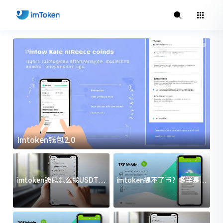
imtoken钱包2.0
i
imtoken钱包怎么找USDT地
imtoken提不了币？多半是这
址？三步搞定不踩坑
几件事没处理好