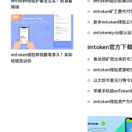
imtoken能识别黑
imtoken钱包护盾怎么买？别急着
掏钱
imtoken矿工费
TOP3
新乡imtoken钱
imtokenkycb级认
imtoken官方下
imtoken钱包转钱要等多久？实际
鱼池挖矿挖出来的币怎
经验告诉你
imtoken钱包资
以太坊币美元行情今
套牢
苹果手机给imTok
imtoken钱包资