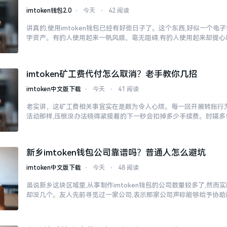
imtoken钱包2.0
⋅
今天
⋅
42 阅读
讲真的,使用imtoken钱包已经有好些日子了。这个东西,好似一个电
字资产。有的人使用起来一帆风顺、毫无阻碍,有的人使用起来却提心
imtoken矿工费代付怎么取消？老手教你几招
imtoken中文版下载
⋅
今天
⋅
41 阅读
老实讲，这矿工费相关事宜实在是颇为令人心烦。每一回开展转账行为
活动那样,压根没办法晓得紧接着的下一秒会扣掉多少手续费。时隔多
新乡imtoken钱包公司靠谱吗？普通人怎么避坑
imtoken中文版下载
⋅
今天
⋅
48 阅读
虽说新乡这块区域里,从事制作imtoken钱包的公司数量较多了,然
却没几个。友人先前寻觅过一家公司,表示那家公司声称能够给予协助