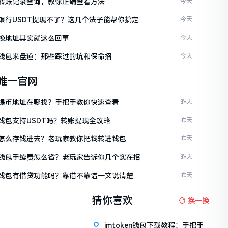
ken转账记录查询，教你正确查看方法
今天
ken银行USDT提现不了？这几个法子能帮你搞定
今天
en换地址其实就这么回事
今天
ken钱包来盘道：那些踩过的坑和保命招
今天
en唯一官网
ken提币地址在哪找？手把手教你快速查看
昨天
en钱包支持USDT吗？转账提现全攻略
昨天
ken怎么存钱进去？老玩家教你把钱转进钱包
昨天
ken钱包手续费怎么省？老玩家告诉你几个实在招
昨天
ken钱包有借贷功能吗？靠谱不靠谱一文说清楚
昨天
猜你喜欢
换一换
imtoken钱包下载教程：手把手