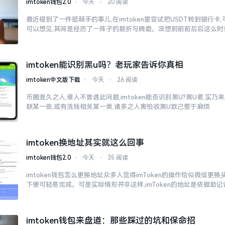
imtoken钱包2.0
⋅
今天
⋅
20 阅读
最近碰到了一件挺棘手的事儿,在imtoken里尝试把USDT转到银行卡
可以想见,其间是经历了一阵子的颠折与腾磨。没想到前前后后这么时
imtoken能识别黑u吗？老玩家告诉你真相
imtoken中文版下载
⋅
今天
⋅
26 阅读
币圈混久之人,谁人不曾遇此问题,imtoken能否识别黑U?黑U者,实
联某一些,或有洗钱相关某一类,诸多之人害怕收黑U致己惹于麻烦
imtoken换地址其实就这么回事
imtoken钱包2.0
⋅
今天
⋅
35 阅读
imtoken钱包怎么更换地址众多人觉得imToken的操作恰似微信更
下便可轻易完成。可是实际情形并非这样,imToken的地址是依据助记
imtoken钱包来盘道：那些踩过的坑和保命招