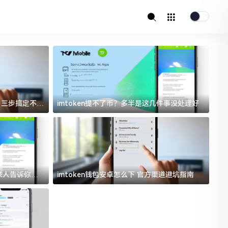
址？三步搞定不踩
imtoken提不了币？多半是这几件事没处理好
i
过来人告诉你门
imtoken钱包安卓怎么下 官方渠道避坑指南