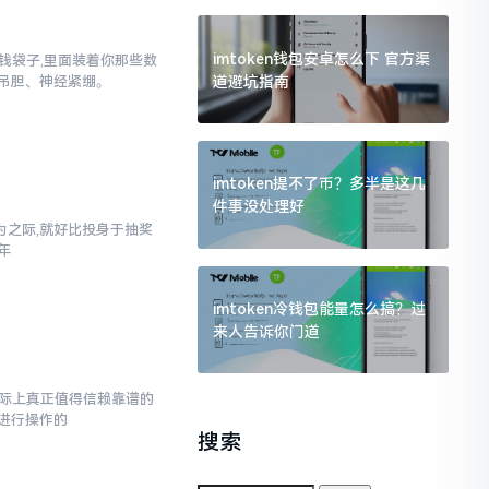
imtoken钱包安卓怎么下 官方渠
子钱袋子,里面装着你那些数
道避坑指南
吊胆、神经紧绷。
imtoken提不了币？多半是这几
件事没处理好
之际,就好比投身于抽奖
年
imtoken冷钱包能量怎么搞？过
来人告诉你门道
而实际上真正值得信赖靠谱的
进行操作的
搜索