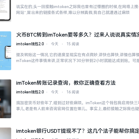
说实在的,头一回接触imtoken之际我也曾有过懵圈的时候,在网络上搜寻“
网站”,冒出来的链接各式各样,难以分辨真假,我自己就遭遇过麻烦
火币BTC转到imToken要等多久？过来人说说真实情
imtoken钱包2.0
⋅
今天
⋅
15 阅读
提及转账这一情况,它的速度呈现实在有点微妙,讲快也算快,讲慢也算慢
mToken这件事情来讲,正常状况下30分钟到2小时就能达成到账。可
imToken转账记录查询，教你正确查看方法
imtoken钱包2.0
⋅
今天
⋅
16 阅读
搞加密货币好些年了,碰到过好些麻烦。imToken这个钱包我启用快
事儿,老是有人前来咨询官网位置在哪儿。事实上,最初接触之际我也
imtoken银行USDT提现不了？这几个法子能帮你搞