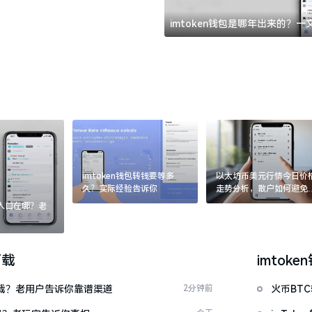
imtoken钱包是哪年出来的？
imtoken钱包转钱要等多
以太坊币美元行情今日价
久？实际经验告诉你
走势分析，散户如何避免
涨杀跌被套牢
：入口在哪？老
下载
imtoke
么下载？老用户告诉你靠谱渠道
2分钟前
火币BT