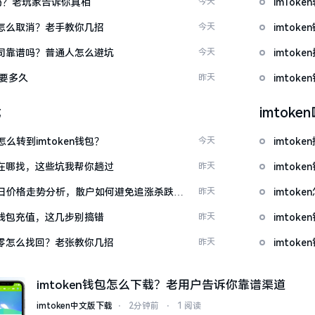
u吗？老玩家告诉你真相
今天
imTo
代付怎么取消？老手教你几招
今天
imto
包公司靠谱吗？普通人怎么避坑
今天
imtok
证要多久
昨天
imto
载
imtok
么转到imtoken钱包？
今天
imto
源吧在哪找，这些坑我帮你趟过
昨天
imtok
日价格走势分析，散户如何避免追涨杀跌被
昨天
imto
en钱包充值，这几步别搞错
昨天
imto
产为零怎么找回？老张教你几招
昨天
imto
imtoken钱包怎么下载？老用户告诉你靠谱渠道
imtoken中文版下载
⋅
2分钟前
⋅
1 阅读