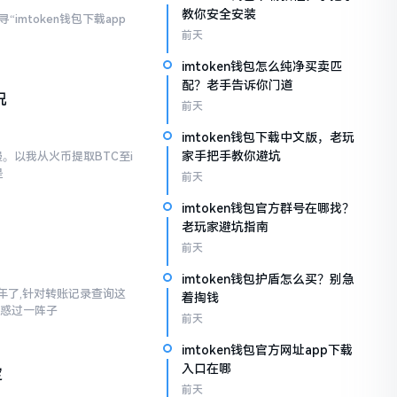
教你安全安装
imtoken钱包下载app
前天
imtoken钱包怎么纯净买卖匹
配？老手告诉你门道
况
前天
imtoken钱包下载中文版，老玩
家手把手教你避坑
。以我从火币提取BTC至i
是
前天
imtoken钱包官方群号在哪找？
老玩家避坑指南
前天
imtoken钱包护盾怎么买？别急
三年了,针对转账记录查询这
着掏钱
疑惑过一阵子
前天
imtoken钱包官方网址app下载
入口在哪
定
前天