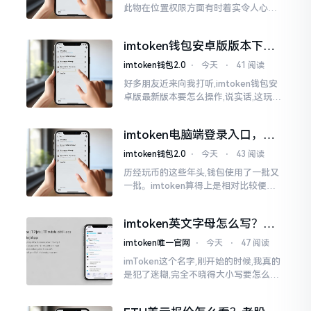
此物在位置权限方面有时着实令人心生
烦闷之感。开启app之际提示定位出现故
障情况,致使我呈现出一脸茫然不知所措
imtoken钱包安卓版版本下载
的模样
安装教程
imtoken钱包2.0
⋅
今天
⋅
41 阅读
好多朋友近来向我打听,imtoken钱包安
卓版最新版本要怎么操作,说实话,这玩意
儿要是熟练掌握了,还挺方便的。我用它
都快两年了,从1.8版本一直跟到现在的2.
imtoken电脑端登录入口，地
0版本
址在这里
imtoken钱包2.0
⋅
今天
⋅
43 阅读
历经玩币的这些年头,钱包使用了一批又
一批。imtoken算得上是相对比较便于
使用的，在手机上运用起来没有问题,然
而有时想要就着大屏幕瞧瞧资产状况,那
imtoken英文字母怎么写？正
就得去寻觅电脑端的入口。
确拼写看这里
imtoken唯一官网
⋅
今天
⋅
47 阅读
imToken这个名字,刚开始的时候,我真的
是犯了迷糊,完全不晓得大小写要怎么去
处置。在网络上搜寻了一阵后,发觉各种
各样的写法都有,有的写成IMTOKEN