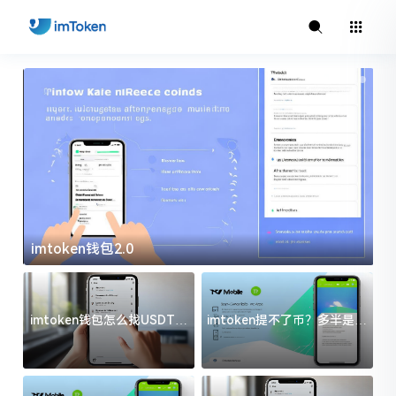
imtoken钱包2.0
i
imtoken钱包怎么找USDT地
imtoken提不了币？多半是这
址？三步搞定不踩坑
几件事没处理好