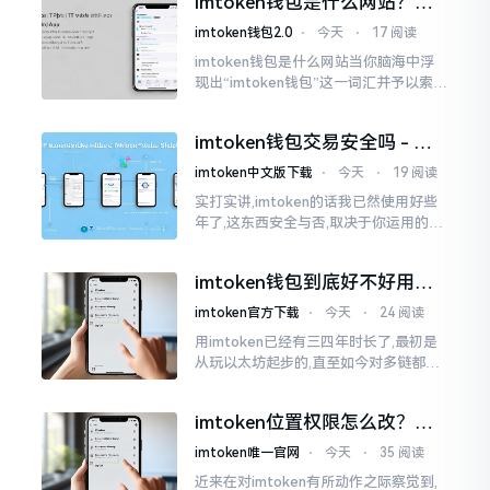
imtoken钱包是什么网站？一
打开钱包查看时
文说清楚这玩意
imtoken钱包2.0
⋅
今天
⋅
17 阅读
imtoken钱包是什么网站当你脑海中浮
现出“imtoken钱包”这一词汇并予以索求
之时,内心所想往往不外乎“此物究竟是何
种平台”。事实上,初次听闻imtoken之际,
imtoken钱包交易安全吗 - 老
我也曾短暂错愕
用户的一些心里话
imtoken中文版下载
⋅
今天
⋅
19 阅读
实打实讲,imtoken的话我已然使用好些
年了,这东西安全与否,取决于你运用的方
式。钱包自身不存在问题,然而众多人之
所以失败,在于贪图便宜以及偷懒。我目
imtoken钱包到底好不好用？
睹过非常多的人
老玩家说说真实体验
imtoken官方下载
⋅
今天
⋅
24 阅读
用imtoken已经有三四年时长了,最初是
从玩以太坊起步的,直至如今对多链都有
涉及,也可算是个老使用者了,讲真，imto
ken这玩意儿就好像一个数字钱袋子
imtoken位置权限怎么改？手
把手教你搞定
imtoken唯一官网
⋅
今天
⋅
35 阅读
近来在对imtoken有所动作之际察觉到,