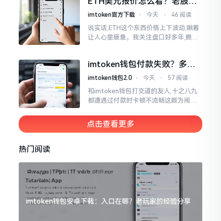
ETH美元报价怎么看？老股民
手把手教你盯盘
imtoken官方下载
⋅
今天
⋅
46 阅读
说实话,ETH这个东西价格上下波动,瞅着
让人心里疲惫。我关注盘口好多年,瞧见
好多人询问“eth美元报价”,实际上重点并
非价格自身,而是你怎样去看待、如何做
imtoken钱包付款失败？多半
判断。
是这几个原因闹的
imtoken钱包2.0
⋅
今天
⋅
57 阅读
和imtoken钱包打交道的友人,十之八九
都遭遇过付款时卡顿不流畅这颇为闹心
的状况。转账持续许久毫无反应,亦或是
直接弹出红色字体显示报错,情形令人焦
点击查看更多
急得连连跺脚。实际上讲
热门阅读
imtoken钱包安卓下载：入口在哪？老玩家的经验分享