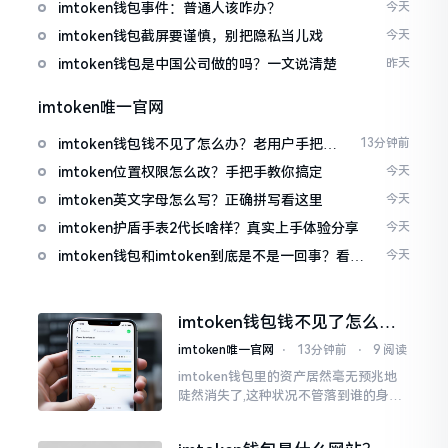
imtoken钱包事件：普通人该咋办？
今天
imtoken钱包截屏要谨慎，别把隐私当儿戏
今天
imtoken钱包是中国公司做的吗？一文说清楚
昨天
imtoken唯一官网
imtoken钱包钱不见了怎么办？老用户手把手
13分钟前
教你找回
imtoken位置权限怎么改？手把手教你搞定
今天
imtoken英文字母怎么写？正确拼写看这里
今天
imtoken护盾手表2代长啥样？真实上手体验分享
今天
imtoken钱包和imtoken到底是不是一回事？看完
今天
就懂了
imtoken钱包钱不见了怎么
办？老用户手把手教你找回
imtoken唯一官网
⋅
13分钟前
⋅
9 阅读
imtoken钱包里的资产居然毫无预兆地
陡然消失了,这种状况不管落到谁的身上,
只怕都会心急如焚。我有个朋友就在前
些日子碰到了这样的事,当他满心忐忑地