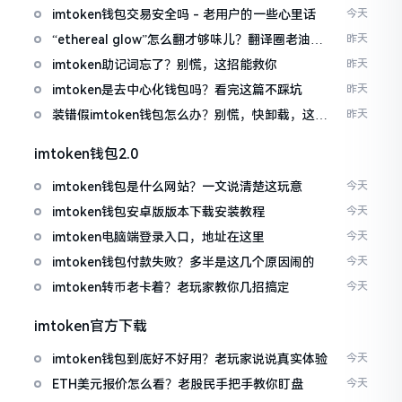
imtoken钱包交易安全吗 - 老用户的一些心里话
今天
“ethereal glow”怎么翻才够味儿？翻译圈老油条
昨天
的私房话
imtoken助记词忘了？别慌，这招能救你
昨天
imtoken是去中心化钱包吗？看完这篇不踩坑
昨天
装错假imtoken钱包怎么办？别慌，快卸载，这几
昨天
招能救急
imtoken钱包2.0
imtoken钱包是什么网站？一文说清楚这玩意
今天
imtoken钱包安卓版版本下载安装教程
今天
imtoken电脑端登录入口，地址在这里
今天
imtoken钱包付款失败？多半是这几个原因闹的
今天
imtoken转币老卡着？老玩家教你几招搞定
今天
imtoken官方下载
imtoken钱包到底好不好用？老玩家说说真实体验
今天
ETH美元报价怎么看？老股民手把手教你盯盘
今天