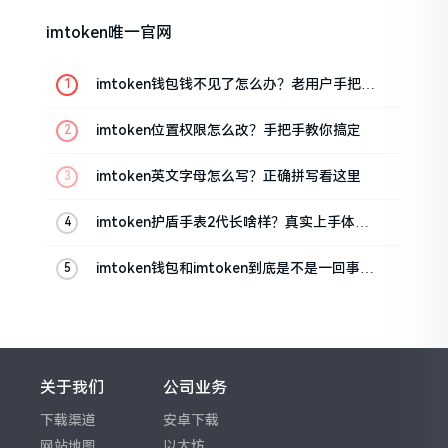
imtoken唯一官网
imtoken钱包钱不见了怎么办？老用户手把手
教你找回
imtoken位置权限怎么改？手把手教你搞定
imtoken英文字母怎么写？正确拼写看这里
imtoken护盾手表2代长啥样？真实上手体验
分享
imtoken钱包和imtoken到底是不是一回事？
看完就懂了
关于我们
公司业务
下载渠道
安卓下载
网站地图
以太坊