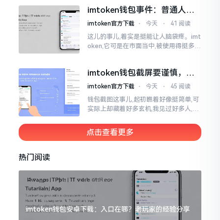
直接弹出红色字体显示报错,情形令人焦
imtoken钱包事件：普通人该
急得连连跺脚。实际上讲
咋办？
imtoken官方下载
⋅
今天
⋅
41 阅读
这儿的事儿,着实是挺能让人脑袋疼。imt
oken,它可是在市面当中,被使用得挺多的
那种钱包。前段时间,它出现了一些状况
咧,好多人的资产,都跟着一块儿晃悠起来
imtoken钱包截屏要谨慎，别
把隐私当儿戏
imtoken官方下载
⋅
今天
⋅
45 阅读
钱包截图这事儿,起初瞧着好像挺简单,可
实际上却藏着好多玄机,我见过好多人,总
随手截钱包画面后,就随便发到朋友圈或
者群聊里,结果账号被盗,资产也没了,要晓
点击查看更多
得
热门阅读
imtoken钱包安卓下载：入口在哪？老玩家的经验分享