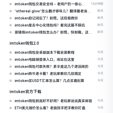
imtoken钱包交易安全吗 - 老用户的一些心里
14分钟前
话
“ethereal glow”怎么翻才够味儿？翻译圈老油条
昨天
的私房话
imtoken助记词忘了？别慌，这招能救你
昨天
imtoken是去中心化钱包吗？看完这篇不踩坑
昨天
装错假imtoken钱包怎么办？别慌，快卸载，这几
昨天
招能救急
imtoken钱包2.0
imtoken钱包安卓版版本下载安装教程
今天
imtoken电脑端登录入口，地址在这里
今天
imtoken钱包付款失败？多半是这几个原因闹的
今天
imtoken转币老卡着？老玩家教你几招搞定
今天
imtoken买USDT汇率怎么算？几点买最划算
今天
imtoken官方下载
imtoken钱包到底好不好用？老玩家说说真实体验
今天
ETH美元报价怎么看？老股民手把手教你盯盘
今天