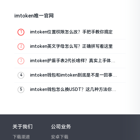
imtoken唯一官网
imtoken位置权限怎么改？手把手教你搞定
imtoken英文字母怎么写？正确拼写看这里
imtoken护盾手表2代长啥样？真实上手体验
分享
imtoken钱包和imtoken到底是不是一回事？
看完就懂了
imtoken钱包怎么换USDT？这几种方法你得
知道
关于我们
公司业务
下载渠道
安卓下载