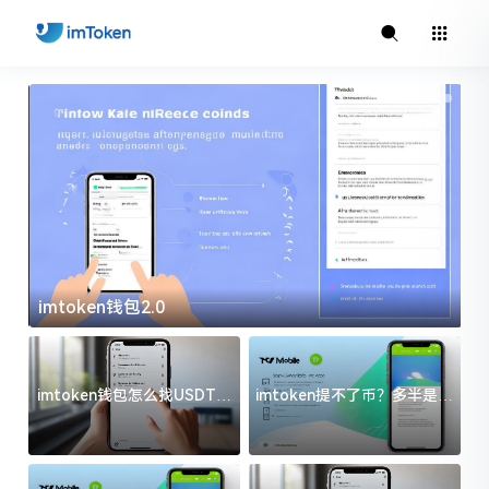
imtoken钱包2.0
i
imtoken钱包怎么找USDT地
imtoken提不了币？多半是这
址？三步搞定不踩坑
几件事没处理好