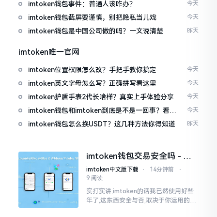
imtoken钱包事件：普通人该咋办？
今天
imtoken钱包截屏要谨慎，别把隐私当儿戏
今天
imtoken钱包是中国公司做的吗？一文说清楚
昨天
imtoken唯一官网
imtoken位置权限怎么改？手把手教你搞定
今天
imtoken英文字母怎么写？正确拼写看这里
今天
imtoken护盾手表2代长啥样？真实上手体验分享
今天
imtoken钱包和imtoken到底是不是一回事？看完
今天
就懂了
imtoken钱包怎么换USDT？这几种方法你得知道
昨天
imtoken钱包交易安全吗 - 老
用户的一些心里话
imtoken中文版下载
⋅
14分钟前
⋅
9 阅读
实打实讲,imtoken的话我已然使用好些
年了,这东西安全与否,取决于你运用的方
式。钱包自身不存在问题,然而众多人之