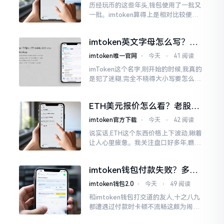
历经玩币的这些年头,钱包使用了一批又
一批。imtoken算得上是相对比较便于
使用的，在手机上运用起来没有问题,然
而有时想要就着大屏幕瞧瞧资产状况,那
imtoken英文字母怎么写？正
就得去寻觅电脑端的入口。
确拼写看这里
imtoken唯一官网
⋅
今天
⋅
41 阅读
imToken这个名字,刚开始的时候,我真的
是犯了迷糊,完全不晓得大小写要怎么去
处置。在网络上搜寻了一阵后,发觉各种
各样的写法都有,有的写成IMTOKEN
ETH美元报价怎么看？老股民
手把手教你盯盘
imtoken官方下载
⋅
今天
⋅
42 阅读
说实话,ETH这个东西价格上下波动,瞅着
让人心里疲惫。我关注盘口好多年,瞧见
好多人询问“eth美元报价”,实际上重点并
非价格自身,而是你怎样去看待、如何做
imtoken钱包付款失败？多半
判断。
是这几个原因闹的
imtoken钱包2.0
⋅
今天
⋅
49 阅读
和imtoken钱包打交道的友人,十之八九
都遭遇过付款时卡顿不流畅这颇为闹心
的状况。转账持续许久毫无反应,亦或是