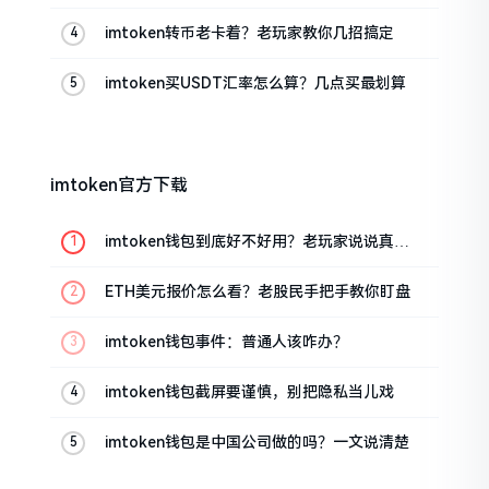
的
imtoken转币老卡着？老玩家教你几招搞定
imtoken买USDT汇率怎么算？几点买最划算
imtoken官方下载
imtoken钱包到底好不好用？老玩家说说真实
体验
ETH美元报价怎么看？老股民手把手教你盯盘
imtoken钱包事件：普通人该咋办？
imtoken钱包截屏要谨慎，别把隐私当儿戏
imtoken钱包是中国公司做的吗？一文说清楚