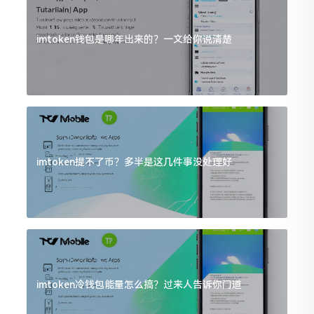
imtoken钱包是哪年出来的？一文给你说清楚
imtoken提不了币？多半是这几件事没处理好
imtoken冷钱包能量怎么搞？过来人告诉你门道