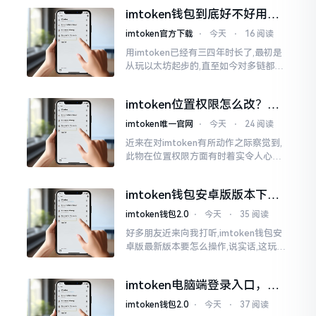
所以失败,在于贪图便宜以及偷懒。我目
imtoken钱包到底好不好用？
睹过非常多的人
老玩家说说真实体验
imtoken官方下载
⋅
今天
⋅
16 阅读
用imtoken已经有三四年时长了,最初是
从玩以太坊起步的,直至如今对多链都有
涉及,也可算是个老使用者了,讲真，imto
ken这玩意儿就好像一个数字钱袋子
imtoken位置权限怎么改？手
把手教你搞定
imtoken唯一官网
⋅
今天
⋅
24 阅读
近来在对imtoken有所动作之际察觉到,
此物在位置权限方面有时着实令人心生
烦闷之感。开启app之际提示定位出现故
障情况,致使我呈现出一脸茫然不知所措
imtoken钱包安卓版版本下载
的模样
安装教程
imtoken钱包2.0
⋅
今天
⋅
35 阅读
好多朋友近来向我打听,imtoken钱包安
卓版最新版本要怎么操作,说实话,这玩意
儿要是熟练掌握了,还挺方便的。我用它
都快两年了,从1.8版本一直跟到现在的2.
imtoken电脑端登录入口，地
0版本
址在这里
imtoken钱包2.0
⋅
今天
⋅
37 阅读