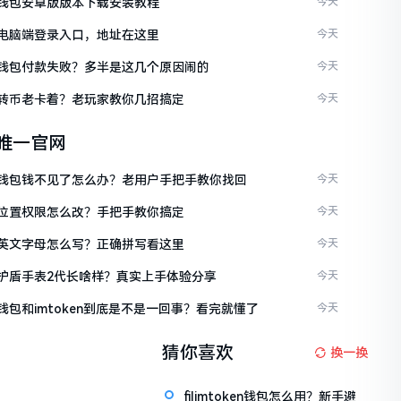
ken钱包安卓版版本下载安装教程
今天
ken电脑端登录入口，地址在这里
今天
ken钱包付款失败？多半是这几个原因闹的
今天
ken转币老卡着？老玩家教你几招搞定
今天
en唯一官网
ken钱包钱不见了怎么办？老用户手把手教你找回
今天
ken位置权限怎么改？手把手教你搞定
今天
ken英文字母怎么写？正确拼写看这里
今天
ken护盾手表2代长啥样？真实上手体验分享
今天
en钱包和imtoken到底是不是一回事？看完就懂了
今天
猜你喜欢
换一换
filimtoken钱包怎么用？新手避