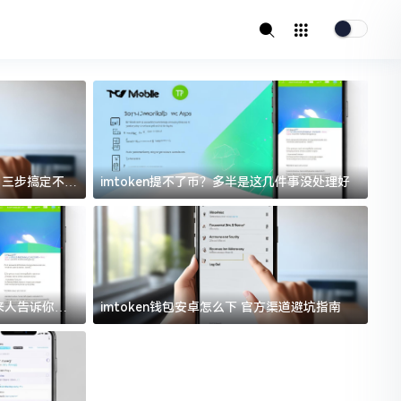
址？三步搞定不踩
imtoken提不了币？多半是这几件事没处理好
i
过来人告诉你门
imtoken钱包安卓怎么下 官方渠道避坑指南