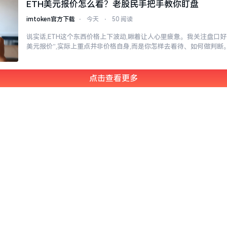
ETH美元报价怎么看？老股民手把手教你盯盘
imtoken官方下载
⋅
今天
⋅
50 阅读
说实话,ETH这个东西价格上下波动,瞅着让人心里疲惫。我关注盘口好多
美元报价”,实际上重点并非价格自身,而是你怎样去看待、如何做判断
点击查看更多