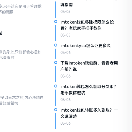
坑指南
不多,只不过它是用于管理数
多多的链接
08-05
imtoken钱包移除权限怎么设
置？老玩家手把手教你
回
08-05
imtokenkycb级认证要多久
到谁的身上,只怕都会心急如
08-06
包查看时
下载imtoken钱包前，看看老用
户都咋说
08-06
imtoken钱包怎么领取分叉币？
老手教你避坑
汇并予以索求之时,内心所想往
08-06
也曾短暂错愕
imtoken钱包转账多久到账？一
文说清楚
08-06