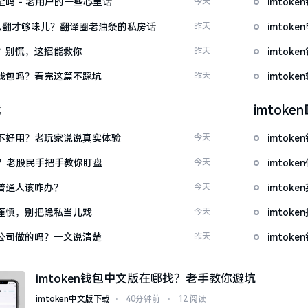
安全吗 - 老用户的一些心里话
今天
imto
ow”怎么翻才够味儿？翻译圈老油条的私房话
昨天
imto
忘了？别慌，这招能救你
昨天
imto
心化钱包吗？看完这篇不踩坑
昨天
imto
载
imtok
底好不好用？老玩家说说真实体验
今天
imto
看？老股民手把手教你盯盘
今天
imto
：普通人该咋办？
今天
imto
屏要谨慎，别把隐私当儿戏
今天
imto
中国公司做的吗？一文说清楚
昨天
imtok
imtoken钱包中文版在哪找？老手教你避坑
imtoken中文版下载
⋅
40分钟前
⋅
12 阅读