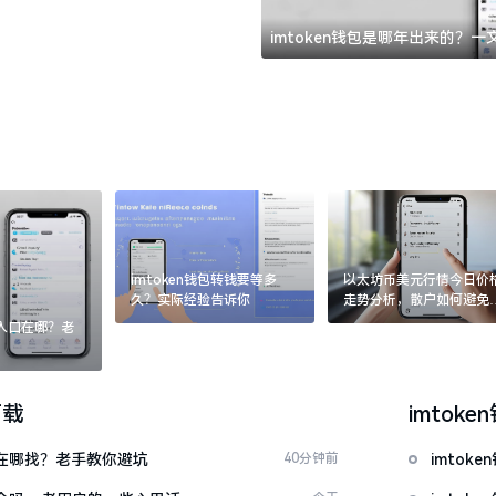
imtoken钱包是哪年出来的？
imtoken钱包转钱要等多
以太坊币美元行情今日价
久？实际经验告诉你
走势分析，散户如何避免
涨杀跌被套牢
：入口在哪？老
下载
imtoke
文版在哪找？老手教你避坑
40分钟前
imto