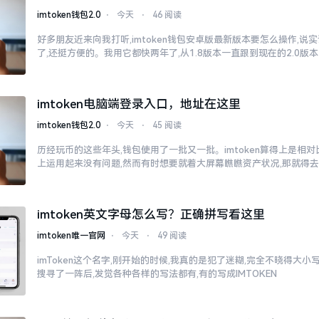
imtoken钱包2.0
⋅
今天
⋅
46 阅读
好多朋友近来向我打听,imtoken钱包安卓版最新版本要怎么操作,说
了,还挺方便的。我用它都快两年了,从1.8版本一直跟到现在的2.0版本
imtoken电脑端登录入口，地址在这里
imtoken钱包2.0
⋅
今天
⋅
45 阅读
历经玩币的这些年头,钱包使用了一批又一批。imtoken算得上是相
上运用起来没有问题,然而有时想要就着大屏幕瞧瞧资产状况,那就得
imtoken英文字母怎么写？正确拼写看这里
imtoken唯一官网
⋅
今天
⋅
49 阅读
imToken这个名字,刚开始的时候,我真的是犯了迷糊,完全不晓得大
搜寻了一阵后,发觉各种各样的写法都有,有的写成IMTOKEN