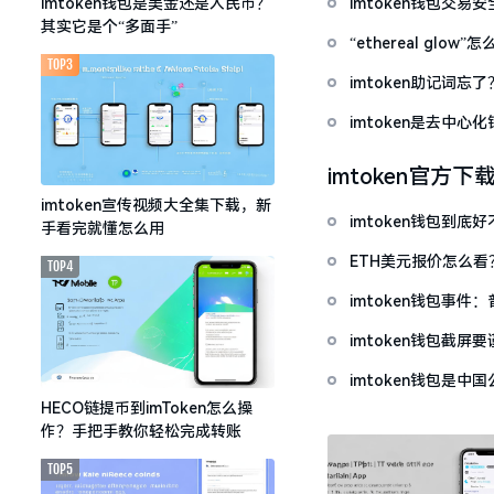
imtoken钱包交易
imtoken钱包是美金还是人民币？
其实它是个“多面手”
“ethereal gl
TOP3
imtoken助记词
imtoken是去中
imtoken官方下
imtoken宣传视频大全集下载，新
imtoken钱包到
手看完就懂怎么用
ETH美元报价怎么
TOP4
imtoken钱包事件
imtoken钱包截
imtoken钱包是
HECO链提币到imToken怎么操
作？手把手教你轻松完成转账
TOP5