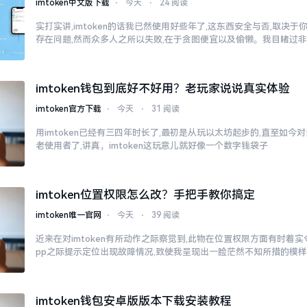
imtoken中文版下载
⋅
今天
⋅
24 阅读
实打实讲,imtoken的话我已然使用好些年了,这东西安全与否,取决
存在问题,然而众多人之所以失败,在于贪图便宜以及偷懒。我目睹过
imtoken钱包到底好不好用？老玩家说说真实体验
imtoken官方下载
⋅
今天
⋅
31 阅读
用imtoken已经有三四年时长了,最初是从玩以太坊起步的,直至如今
老使用者了,讲真，imtoken这玩意儿就好像一个数字钱袋子
imtoken位置权限怎么改？手把手教你搞定
imtoken唯一官网
⋅
今天
⋅
39 阅读
近来在对imtoken有所动作之际察觉到,此物在位置权限方面有时着
pp之际提示定位出现故障情况,致使我呈现出一脸茫然不知所措的模
imtoken钱包安卓版版本下载安装教程