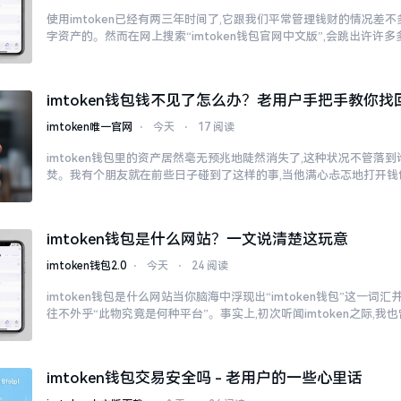
使用imtoken已经有两三年时间了,它跟我们平常管理钱财的情况差
字资产的。然而在网上搜索“imtoken钱包官网中文版”,会跳出许许
imtoken钱包钱不见了怎么办？老用户手把手教你找
imtoken唯一官网
⋅
今天
⋅
17 阅读
imtoken钱包里的资产居然毫无预兆地陡然消失了,这种状况不管落
焚。我有个朋友就在前些日子碰到了这样的事,当他满心忐忑地打开钱
imtoken钱包是什么网站？一文说清楚这玩意
imtoken钱包2.0
⋅
今天
⋅
24 阅读
imtoken钱包是什么网站当你脑海中浮现出“imtoken钱包”这一词
往不外乎“此物究竟是何种平台”。事实上,初次听闻imtoken之际,我
imtoken钱包交易安全吗 - 老用户的一些心里话